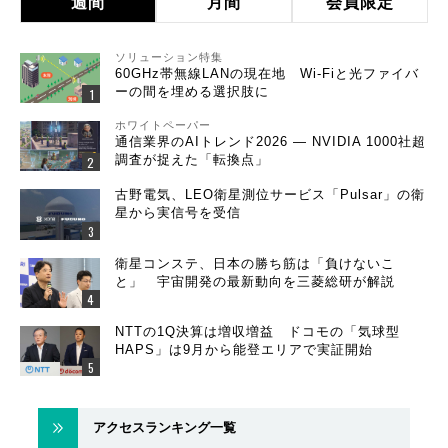
週間
月間
会員限定
ソリューション特集
60GHz帯無線LANの現在地 Wi-Fiと光ファイバ
ーの間を埋める選択肢に
ホワイトペーパー
通信業界のAIトレンド2026 ― NVIDIA 1000社超
調査が捉えた「転換点」
古野電気、LEO衛星測位サービス「Pulsar」の衛
星から実信号を受信
衛星コンステ、日本の勝ち筋は「負けないこ
と」 宇宙開発の最新動向を三菱総研が解説
NTTの1Q決算は増収増益 ドコモの「気球型
HAPS」は9月から能登エリアで実証開始
アクセスランキング一覧