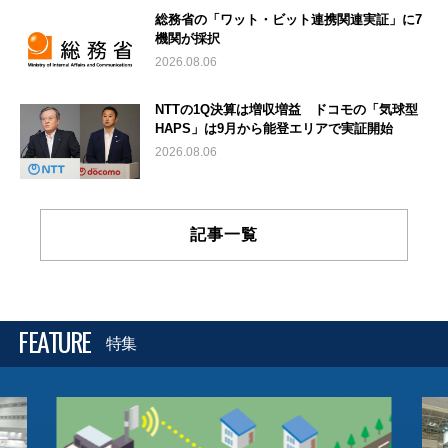
総務省の「ワット・ビット連携関連実証」に7
機関が採択
2026.08.06
NTTの1Q決算は増収増益 ドコモの「気球型
HAPS」は9月から能登エリアで実証開始
2026.08.06
記事一覧
FEATURE
特集