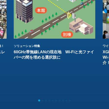
結！
ソリューション特集
ワイ
スレ
60GHz帯無線LANの現在地 Wi-Fiと光ファイ
XG
バーの間を埋める選択肢に
W
介