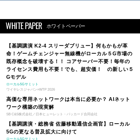
WHITE PAPER
ホワイトペーパー
【基調講演 K2-4 スリーダブリュー】何もかもが革
命！ゲームチェンジャー無線機がローカル５G市場の
既存概念を破壊する！！ コアサーバー不要！毎年の
ライセンス費用も不要！でも、超安価！ の新しい５
Gモデル
ローカル5Gサミット
ワイヤレスジャパン×WTP 2026
高価な専用ネットワークは本当に必要か？ AIネット
ワーク構築の現実解
SB C&S株式会社／日本ヒューレット・パッカード合同会社
【基調講演・総務省 佐藤移動通信企画官】ローカル
5Gの更なる普及拡大に向けて
ローカル5Gサミット