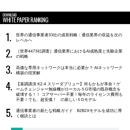
DOWNLOAD
WHITE PAPER RANKING
世界の通信事業者33社の成長戦略：通信業界の収益を次の
レベルへ
［世界4473社調査］通信業界におけるAI成熟度と先駆企業
の戦略
高価な専用ネットワークは本当に必要か？ AIネットワーク
構築の現実解
【基調講演 K2-4 スリーダブリュー】何もかもが革命！ゲ
ームチェンジャー無線機がローカル５G市場の既存概念を
破壊する！！ コアサーバー不要！毎年のライセンス費用も
不要！でも、超安価！ の新しい５Gモデル
通信事業者の新たな戦略ガイド B2B2Xモデルを成功に導
く秘訣とは