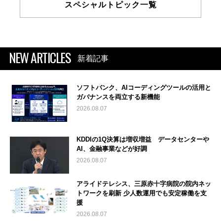
スペシャルトピック一覧
NEW ARTICLES
新着記事
ソフトバンク、AIコーディングツールの活用と
ガバナンスを両立する新機能
2026.08.07
KDDIの1Q決算は増収増益 データセンターや
AI、金融事業などが好調
2026.08.07
アライドテレシス、三原赤十字病院の院内ネッ
トワークを刷新 少人数運用でも安定稼働を支
援
2026.08.07