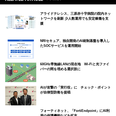
アライドテレシス、三原赤十字病院の院内ネッ
トワークを刷新 少人数運用でも安定稼働を支
援
NRIセキュア、独自開発のAI統制基盤を導入し
たSOCサービスを運用開始
60GHz帯無線LANの現在地 Wi-Fiと光ファイ
バーの間を埋める選択肢に
AIが攻撃の「実行役」に チェック・ポイント
が自律型防衛を提唱
フォーティネット、「FortiEndpoint」にAI利
用の保護機能などを拡充