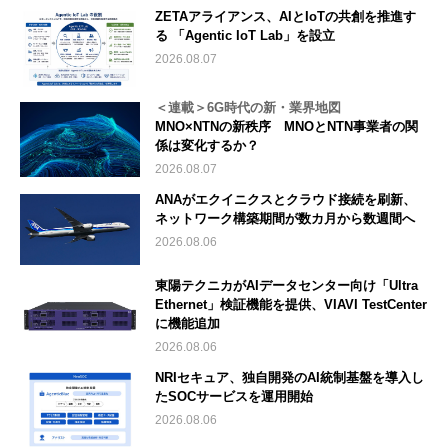
ZETAアライアンス、AIとIoTの共創を推進す
る 「Agentic IoT Lab」を設立
2026.08.07
＜連載＞6G時代の新・業界地図
MNO×NTNの新秩序 MNOとNTN事業者の関
係は変化するか？
2026.08.07
ANAがエクイニクスとクラウド接続を刷新、
ネットワーク構築期間が数カ月から数週間へ
2026.08.06
東陽テクニカがAIデータセンター向け「Ultra
Ethernet」検証機能を提供、VIAVI TestCenter
に機能追加
2026.08.06
NRIセキュア、独自開発のAI統制基盤を導入し
たSOCサービスを運用開始
2026.08.06