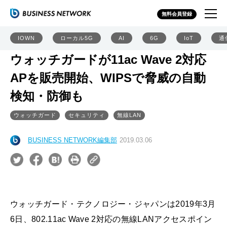
無料会員登録
IOWN
ローカル5G
AI
6G
IoT
通
ウォッチガードが11ac Wave 2対応
APを販売開始、WIPSで脅威の自動
検知・防御も
ウォッチガード
セキュリティ
無線LAN
BUSINESS NETWORK編集部
2019.03.06
ウォッチガード・テクノロジー・ジャパンは2019年3月
6日、802.11ac Wave 2対応の無線LANアクセスポイン