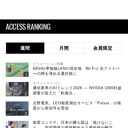
ACCESS RANKING
週間
月間
会員限定
ソリューション特集
60GHz帯無線LANの現在地 Wi-Fiと光ファイバ
ーの間を埋める選択肢に
ホワイトペーパー
通信業界のAIトレンド2026 ― NVIDIA 1000社超
調査が捉えた「転換点」
古野電気、LEO衛星測位サービス「Pulsar」の衛
星から実信号を受信
衛星コンステ、日本の勝ち筋は「負けないこ
と」 宇宙開発の最新動向を三菱総研が解説