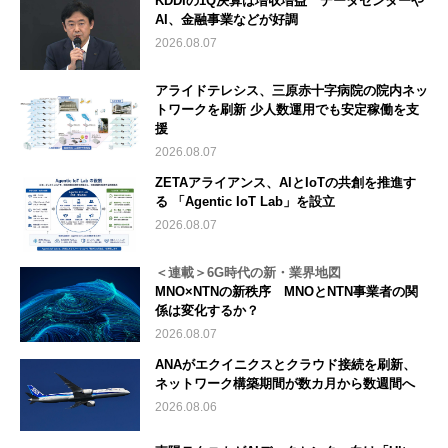
KDDIの1Q決算は増収増益 データセンターや
AI、金融事業などが好調
2026.08.07
アライドテレシス、三原赤十字病院の院内ネッ
トワークを刷新 少人数運用でも安定稼働を支
援
2026.08.07
ZETAアライアンス、AIとIoTの共創を推進す
る 「Agentic IoT Lab」を設立
2026.08.07
＜連載＞6G時代の新・業界地図
MNO×NTNの新秩序 MNOとNTN事業者の関
係は変化するか？
2026.08.07
ANAがエクイニクスとクラウド接続を刷新、
ネットワーク構築期間が数カ月から数週間へ
2026.08.06