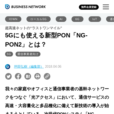
無料会員登録
IOWN
ローカル5G
AI
6G
IoT
通
超高速ネットの“ラストワンマイル”
5Gにも使える新型PON「NG-
PON2」とは？
5G
通信事業者向け
坪田弘樹（編集部）
2018.04.06
我々の家庭やオフィスと通信事業者の基幹ネットワー
クをつなぐ「光アクセス」において、通信サービスの
高速・大容量化と多品種化に備えて新技術の導入が始