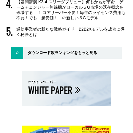
【基調講演 K2-4 スリーダブリュー】何もかもが革命！ゲ
ームチェンジャー無線機がローカル５G市場の既存概念を
破壊する！！ コアサーバー不要！毎年のライセンス費用も
不要！でも、超安価！ の新しい５Gモデル
通信事業者の新たな戦略ガイド B2B2Xモデルを成功に導
く秘訣とは
ダウンロード数ランキングをもっと見る