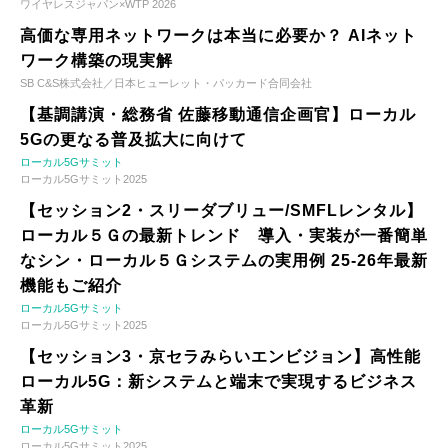
ワイヤレスジャパン×WTP 2026
高価な専用ネットワークは本当に必要か？ AIネット
ワーク構築の現実解
SB C&S株式会社／日本ヒューレット・パッカード合同会社
【基調講演・総務省 佐藤移動通信企画官】ローカル
5Gの更なる普及拡大に向けて
ローカル5Gサミット
ローカル5Gサミット2025
【セッション2・スリーダブリュー/SMFLレンタル】
ローカル５Ｇの最新トレンド 導入・実装が一番簡単
なシン・ローカル５Ｇシステムの実用例 25-26年最新
機能もご紹介
ローカル5Gサミット
ローカル5Gサミット2025
【セッション3・京セラみらいエンビジョン】高性能
ローカル5G：新システムと端末で実現するビジネス
革新
ローカル5Gサミット
ローカル5Gサミット2025