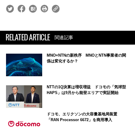
RELATED ARTICLE
関連記事
MNO×NTNの新秩序 MNOとNTN事業者の関
係は変化するか？
NTTの1Q決算は増収増益 ドコモの「気球型
HAPS」は9月から能登エリアで実証開始
ドコモ、エリクソンの大容量基地局装置
「RAN Processor 6672」を商用導入