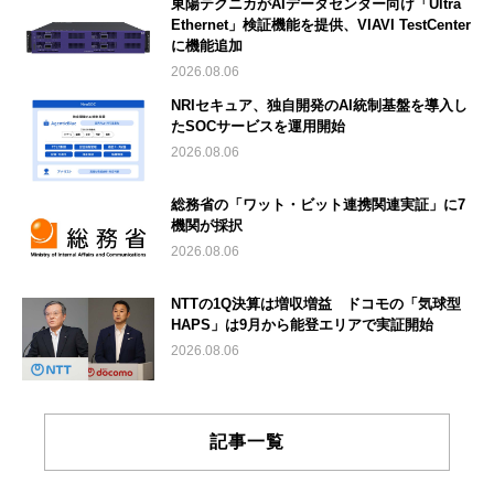
東陽テクニカがAIデータセンター向け「Ultra
Ethernet」検証機能を提供、VIAVI TestCenter
に機能追加
2026.08.06
NRIセキュア、独自開発のAI統制基盤を導入し
たSOCサービスを運用開始
2026.08.06
総務省の「ワット・ビット連携関連実証」に7
機関が採択
2026.08.06
NTTの1Q決算は増収増益 ドコモの「気球型
HAPS」は9月から能登エリアで実証開始
2026.08.06
記事一覧