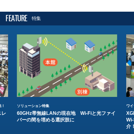
FEATURE
特集
結！
ソリューション特集
ワイ
スレ
60GHz帯無線LANの現在地 Wi-Fiと光ファイ
XG
バーの間を埋める選択肢に
W
介