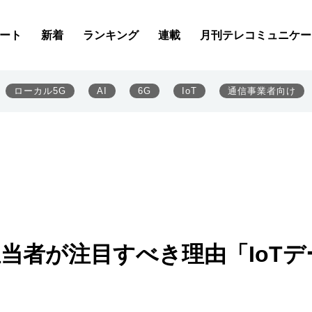
ート
新着
ランキング
連載
月刊テレコミュニケー
ローカル5G
AI
6G
IoT
通信事業者向け
担当者が注目すべき理由「IoTデ