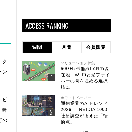
ACCESS RANKING
週間
月間
会員限定
テク
ソリューション特集
60GHz帯無線LANの現
メン
在地 Wi-Fiと光ファイ
バーの間を埋める選択
肢に
ホワイトペーパー
・ピ
通信業界のAIトレンド
2026 ― NVIDIA 1000
、時
社超調査が捉えた「転
ての
換点」