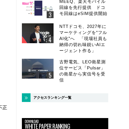
MEEQ、楽天モバイル
回線を先行提供 ドコ
モ回線はeSIM提供開始
NTTドコモ、2027年に
マーケティングを“フル
AI化”へ 「現場社員も
納得の切れ味鋭いAIエ
ージェント作る」
古野電気、LEO衛星測
位サービス「Pulsar」
の衛星から実信号を受
信
アクセスランキング一覧
不正
DOWNLOAD
WHITE PAPER RANKING