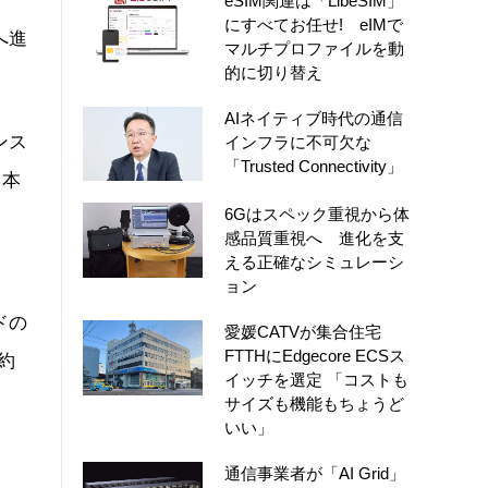
eSIM関連は「LibeSIM」
にすべてお任せ! eIMで
へ進
マルチプロファイルを動
的に切り替え
AIネイティブ時代の通信
ンス
インフラに不可欠な
「Trusted Connectivity」
日本
6Gはスペック重視から体
感品質重視へ 進化を支
える正確なシミュレーシ
ョン
ウドの
愛媛CATVが集合住宅
FTTHにEdgecore ECSス
で約
イッチを選定 「コストも
サイズも機能もちょうど
いい」
通信事業者が「AI Grid」