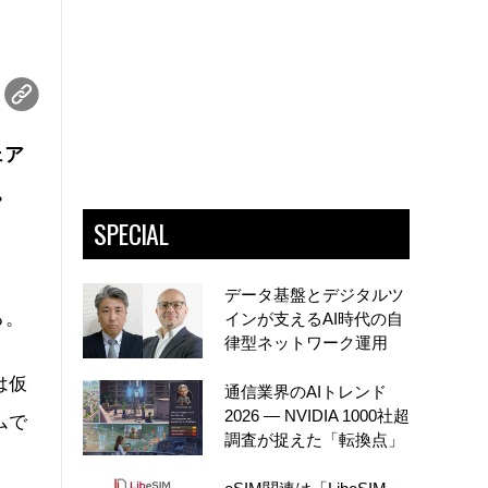
ェア
。
SPECIAL
データ基盤とデジタルツ
る。
インが支えるAI時代の自
律型ネットワーク運用
は仮
通信業界のAIトレンド
2026 ― NVIDIA 1000社超
ムで
調査が捉えた「転換点」