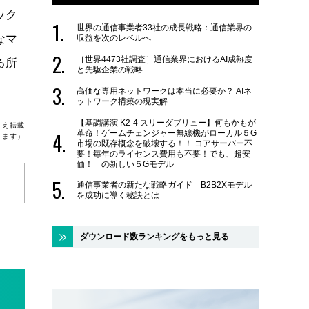
ック
世界の通信事業者33社の成長戦略：通信業界の
なマ
収益を次のレベルへ
［世界4473社調査］通信業界におけるAI成熟度
る所
と先駆企業の戦略
高価な専用ネットワークは本当に必要か？ AIネ
ットワーク構築の現実解
【基調講演 K2-4 スリーダブリュー】何もかもが
うえ転載
革命！ゲームチェンジャー無線機がローカル５G
ります）
市場の既存概念を破壊する！！ コアサーバー不
要！毎年のライセンス費用も不要！でも、超安
価！ の新しい５Gモデル
通信事業者の新たな戦略ガイド B2B2Xモデル
を成功に導く秘訣とは
ダウンロード数ランキングをもっと見る