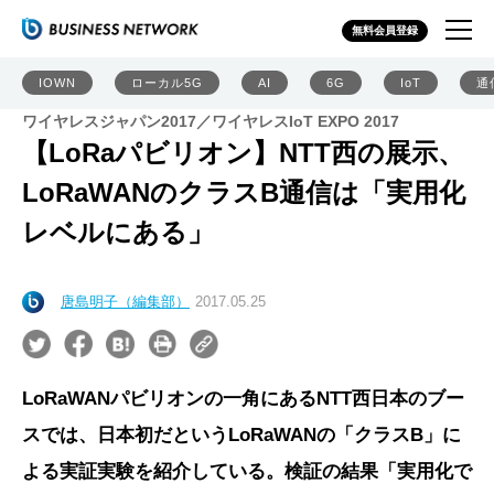
無料会員登録
IOWN
ローカル5G
AI
6G
IoT
通
ワイヤレスジャパン2017／ワイヤレスIoT EXPO 2017
【LoRaパビリオン】NTT西の展示、
LoRaWANのクラスB通信は「実用化
レベルにある」
唐島明子（編集部）
2017.05.25
LoRaWANパビリオンの一角にあるNTT西日本のブー
スでは、日本初だというLoRaWANの「クラスB」に
よる実証実験を紹介している。検証の結果「実用化で