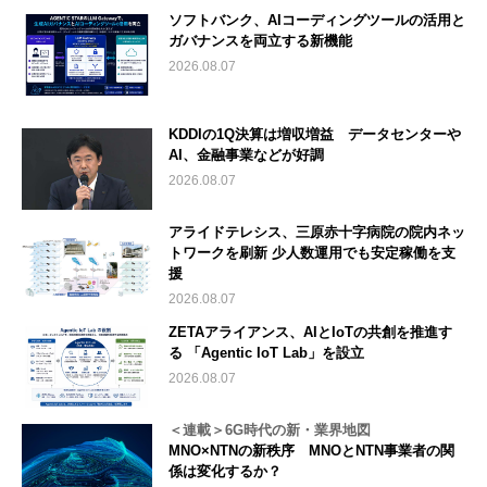
ソフトバンク、AIコーディングツールの活用と
ガバナンスを両立する新機能
2026.08.07
KDDIの1Q決算は増収増益 データセンターや
AI、金融事業などが好調
2026.08.07
アライドテレシス、三原赤十字病院の院内ネッ
トワークを刷新 少人数運用でも安定稼働を支
援
2026.08.07
ZETAアライアンス、AIとIoTの共創を推進す
る 「Agentic IoT Lab」を設立
2026.08.07
＜連載＞6G時代の新・業界地図
MNO×NTNの新秩序 MNOとNTN事業者の関
係は変化するか？