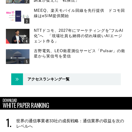
調査が捉えた「転換点」
MEEQ、楽天モバイル回線を先行提供 ドコモ回
線はeSIM提供開始
NTTドコモ、2027年にマーケティングを“フルAI
化”へ 「現場社員も納得の切れ味鋭いAIエージ
ェント作る」
古野電気、LEO衛星測位サービス「Pulsar」の衛
星から実信号を受信
アクセスランキング一覧
DOWNLOAD
WHITE PAPER RANKING
世界の通信事業者33社の成長戦略：通信業界の収益を次の
レベルへ