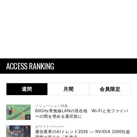
ACCESS RANKING
週間
月間
会員限定
ソリューション特集
60GHz帯無線LANの現在地 Wi-Fiと光ファイバ
ーの間を埋める選択肢に
ホワイトペーパー
通信業界のAIトレンド2026 ― NVIDIA 1000社超