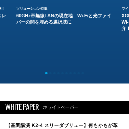
結！
ソリューション特集
ワイ
スレ
60GHz帯無線LANの現在地 Wi-Fiと光ファイ
XG
バーの間を埋める選択肢に
W
介
WHITE PAPER
ホワイトペーパー
【基調講演 K2-4 スリーダブリュー】何もかもが革