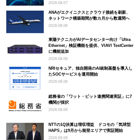
2026.08.07
ANAがエクイニクスとクラウド接続を刷新、
ネットワーク構築期間が数カ月から数週間へ
2026.08.06
東陽テクニカがAIデータセンター向け「Ultra
Ethernet」検証機能を提供、VIAVI TestCenter
に機能追加
2026.08.06
NRIセキュア、独自開発のAI統制基盤を導入し
たSOCサービスを運用開始
2026.08.06
総務省の「ワット・ビット連携関連実証」に7
機関が採択
2026.08.06
NTTの1Q決算は増収増益 ドコモの「気球型
HAPS」は9月から能登エリアで実証開始
2026.08.06