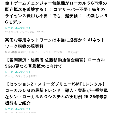
命！ゲームチェンジャー無線機がローカル５G市場の
既存概念を破壊する！！ コアサーバー不要！毎年の
ライセンス費用も不要！でも、超安価！ の新しい５
Gモデル
ローカル5Gサミット
ワイヤレスジャパン×WTP 2026
高価な専用ネットワークは本当に必要か？ AIネット
ワーク構築の現実解
SB C&S株式会社／日本ヒューレット・パッカード合同会社
【基調講演・総務省 佐藤移動通信企画官】ローカル
5Gの更なる普及拡大に向けて
ローカル5Gサミット
ローカル5Gサミット2025
【セッション2・スリーダブリュー/SMFLレンタル】
ローカル５Ｇの最新トレンド 導入・実装が一番簡単
なシン・ローカル５Ｇシステムの実用例 25-26年最新
機能もご紹介
ローカル5Gサミット