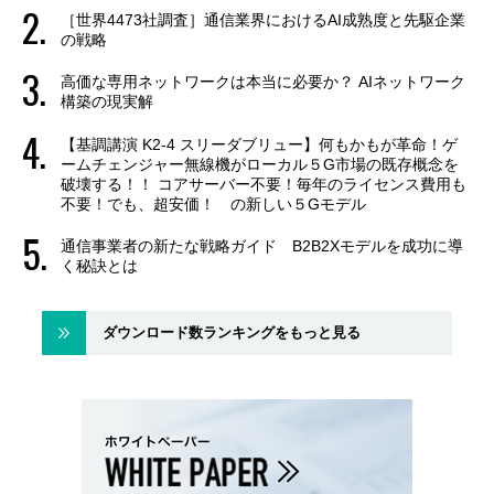
［世界4473社調査］通信業界におけるAI成熟度と先駆企業
の戦略
高価な専用ネットワークは本当に必要か？ AIネットワーク
構築の現実解
【基調講演 K2-4 スリーダブリュー】何もかもが革命！ゲ
ームチェンジャー無線機がローカル５G市場の既存概念を
破壊する！！ コアサーバー不要！毎年のライセンス費用も
不要！でも、超安価！ の新しい５Gモデル
通信事業者の新たな戦略ガイド B2B2Xモデルを成功に導
く秘訣とは
ダウンロード数ランキングをもっと見る