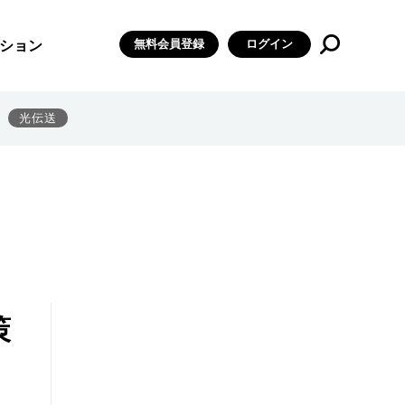
無料会員登録
ログイン
ション
光伝送
策