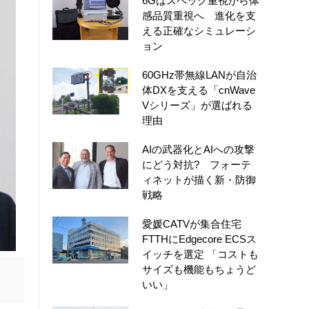
6Gはスペック重視から体
感品質重視へ 進化を支
える正確なシミュレーシ
ョン
60GHz帯無線LANが自治
体DXを支える「cnWave
Vシリーズ」が選ばれる
理由
AIの武器化とAIへの攻撃
にどう対抗? フォーテ
ィネットが描く新・防御
戦略
愛媛CATVが集合住宅
FTTHにEdgecore ECSス
イッチを選定 「コストも
サイズも機能もちょうど
いい」