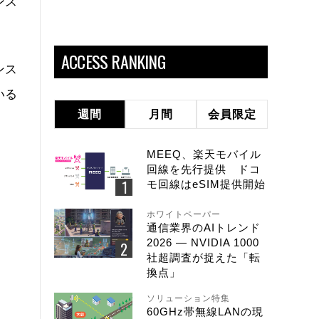
ンス
ACCESS RANKING
ンス
いる
週間
月間
会員限定
MEEQ、楽天モバイル
回線を先行提供 ドコ
モ回線はeSIM提供開始
ホワイトペーパー
通信業界のAIトレンド
2026 ― NVIDIA 1000
社超調査が捉えた「転
換点」
ソリューション特集
60GHz帯無線LANの現