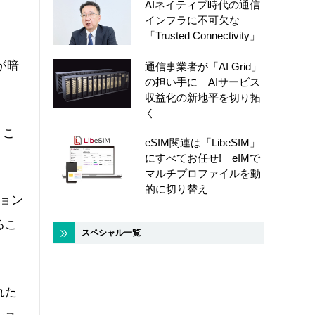
AIネイティブ時代の通信
インフラに不可欠な
「Trusted Connectivity」
が暗
通信事業者が「AI Grid」
の担い手に AIサービス
収益化の新地平を切り拓
く
、こ
eSIM関連は「LibeSIM」
にすべてお任せ! eIMで
マルチプロファイルを動
的に切り替え
ョン
るこ
スペシャル一覧
れた