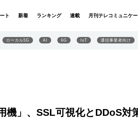
ート
新着
ランキング
連載
月刊テレコミュニケー
ローカル5G
AI
6G
IoT
通信事業者向け
機」、SSL可視化とDDoS対