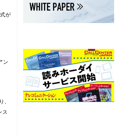
方式が
。
イアン
り、
ンス