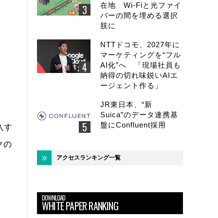
在地 Wi-Fiと光ファイ
バーの間を埋める選択
肢に
NTTドコモ、2027年に
マーケティングを“フル
AI化”へ 「現場社員も
納得の切れ味鋭いAIエ
ージェント作る」
JR東日本、“新
Suica”のデータ連携基
盤にConfluent採用
入す
クの
アクセスランキング一覧
DOWNLOAD
WHITE PAPER RANKING