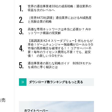
世界の通信事業者33社の成長戦略：通信業界の
収益を次のレベルへ
［世界4473社調査］通信業界におけるAI成熟度
と先駆企業の戦略
高価な専用ネットワークは本当に必要か？ AIネ
ットワーク構築の現実解
【基調講演 K2-4 スリーダブリュー】何もかもが
革命！ゲームチェンジャー無線機がローカル５G
市場の既存概念を破壊する！！ コアサーバー不
要！毎年のライセンス費用も不要！でも、超安
価！ の新しい５Gモデル
通信事業者の新たな戦略ガイド B2B2Xモデル
を成功に導く秘訣とは
ダウンロード数ランキングをもっと見る
発売