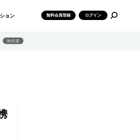
無料会員登録
ログイン
ション
光伝送
携