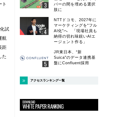
ート
バーの間を埋める選択
肢に
NTTドコモ、2027年に
マーケティングを“フル
用化試
AI化”へ 「現場社員も
納得の切れ味鋭いAIエ
運航
ージェント作る」
長距
JR東日本、“新
した
Suica”のデータ連携基
盤にConfluent採用
アクセスランキング一覧
DOWNLOAD
WHITE PAPER RANKING