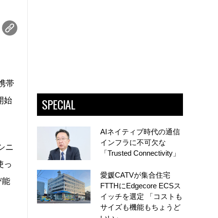
携帯
SPECIAL
開始
AIネイティブ時代の通信
インフラに不可欠な
シニ
「Trusted Connectivity」
使っ
愛媛CATVが集合住宅
び能
FTTHにEdgecore ECSス
イッチを選定 「コストも
サイズも機能もちょうど
いい」