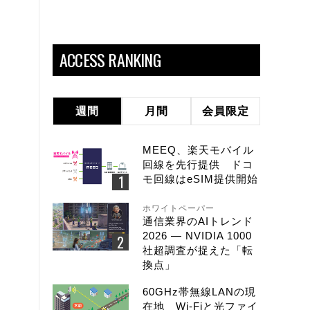
ACCESS RANKING
週間
月間
会員限定
MEEQ、楽天モバイル
回線を先行提供 ドコ
モ回線はeSIM提供開始
ホワイトペーパー
通信業界のAIトレンド
2026 ― NVIDIA 1000
社超調査が捉えた「転
換点」
60GHz帯無線LANの現
在地 Wi-Fiと光ファイ