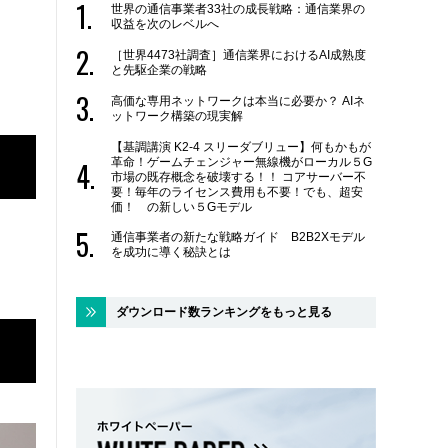
世界の通信事業者33社の成長戦略：通信業界の
収益を次のレベルへ
［世界4473社調査］通信業界におけるAI成熟度
と先駆企業の戦略
高価な専用ネットワークは本当に必要か？ AIネ
ットワーク構築の現実解
【基調講演 K2-4 スリーダブリュー】何もかもが
革命！ゲームチェンジャー無線機がローカル５G
市場の既存概念を破壊する！！ コアサーバー不
要！毎年のライセンス費用も不要！でも、超安
価！ の新しい５Gモデル
通信事業者の新たな戦略ガイド B2B2Xモデル
を成功に導く秘訣とは
ダウンロード数ランキングをもっと見る