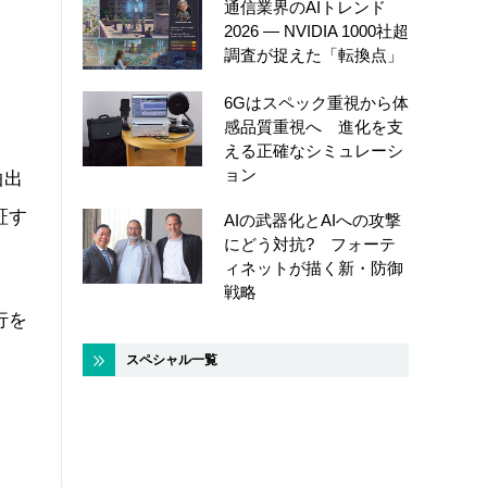
通信業界のAIトレンド
2026 ― NVIDIA 1000社超
調査が捉えた「転換点」
6Gはスペック重視から体
感品質重視へ 進化を支
える正確なシミュレーシ
ョン
抽出
証す
AIの武器化とAIへの攻撃
にどう対抗? フォーテ
ィネットが描く新・防御
戦略
行を
スペシャル一覧