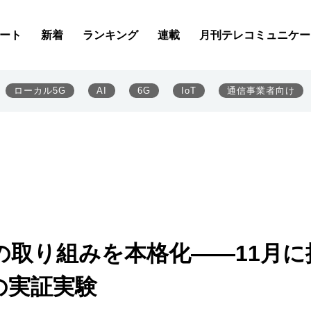
ート
新着
ランキング
連載
月刊テレコミュニケー
ローカル5G
AI
6G
IoT
通信事業者向け
の取り組みを本格化――11月に
の実証実験