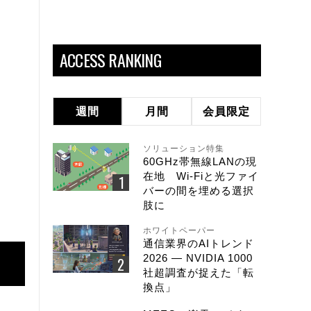
ACCESS RANKING
週間
月間
会員限定
ソリューション特集
60GHz帯無線LANの現
在地 Wi-Fiと光ファイ
バーの間を埋める選択
肢に
ホワイトペーパー
通信業界のAIトレンド
2026 ― NVIDIA 1000
社超調査が捉えた「転
換点」