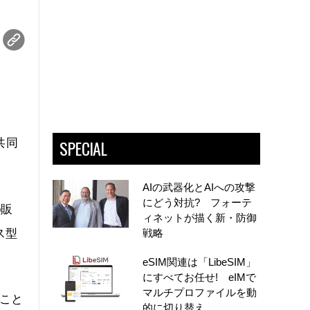
ム
SPECIAL
共同
AIの武器化とAIへの攻撃
にどう対抗? フォーテ
b販
ィネットが描く新・防御
ス型
戦略
eSIM関連は「LibeSIM」
にすべてお任せ! eIMで
マルチプロファイルを動
こと
的に切り替え