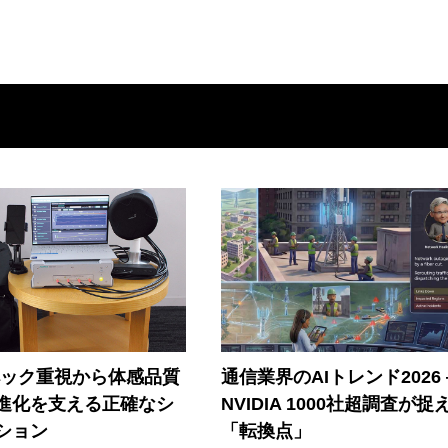
ペック重視から体感品質
通信業界のAIトレンド2026
進化を支える正確なシ
NVIDIA 1000社超調査が捉
ション
「転換点」