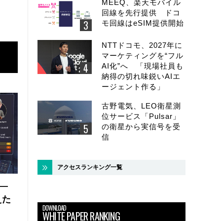
MEEQ、楽天モバイル
回線を先行提供 ドコ
モ回線はeSIM提供開始
NTTドコモ、2027年に
マーケティングを“フル
AI化”へ 「現場社員も
納得の切れ味鋭いAIエ
ージェント作る」
古野電気、LEO衛星測
位サービス「Pulsar」
の衛星から実信号を受
信
アクセスランキング一覧
 ―
えた
DOWNLOAD
WHITE PAPER RANKING