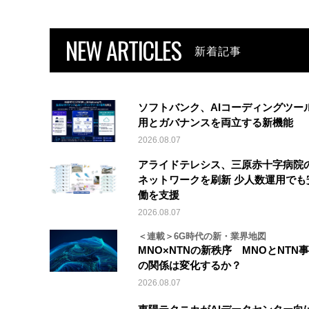
NEW ARTICLES
新着記事
ソフトバンク、AIコーディングツー
用とガバナンスを両立する新機能
2026.08.07
アライドテレシス、三原赤十字病院
ネットワークを刷新 少人数運用でも
働を支援
2026.08.07
＜連載＞6G時代の新・業界地図
MNO×NTNの新秩序 MNOとNTN
の関係は変化するか？
2026.08.07