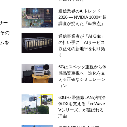
通信業界のAIトレンド
2026 ― NVIDIA 1000社超
サー
調査が捉えた「転換点」
、その
通信事業者が「AI Grid」
ムを
の担い手に AIサービス
収益化の新地平を切り拓
く
6Gはスペック重視から体
感品質重視へ 進化を支
える正確なシミュレーシ
ョン
60GHz帯無線LANが自治
体DXを支える「cnWave
Vシリーズ」が選ばれる
理由