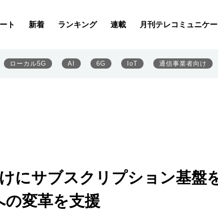
ート
新着
ランキング
連載
月刊テレコミュニケー
ローカル5G
AI
6G
IoT
通信事業者向け
向けにサブスクリプション基盤
への変革を支援