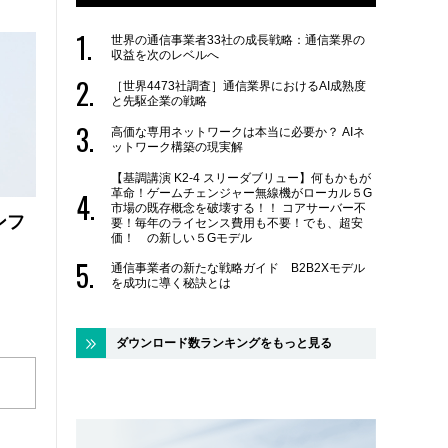
世界の通信事業者33社の成長戦略：通信業界の
収益を次のレベルへ
［世界4473社調査］通信業界におけるAI成熟度
と先駆企業の戦略
高価な専用ネットワークは本当に必要か？ AIネ
ットワーク構築の現実解
【基調講演 K2-4 スリーダブリュー】何もかもが
革命！ゲームチェンジャー無線機がローカル５G
市場の既存概念を破壊する！！ コアサーバー不
ンフ
要！毎年のライセンス費用も不要！でも、超安
価！ の新しい５Gモデル
通信事業者の新たな戦略ガイド B2B2Xモデル
を成功に導く秘訣とは
ダウンロード数ランキングをもっと見る