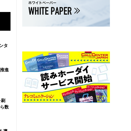
ンタ
を推進
を刷
ら数