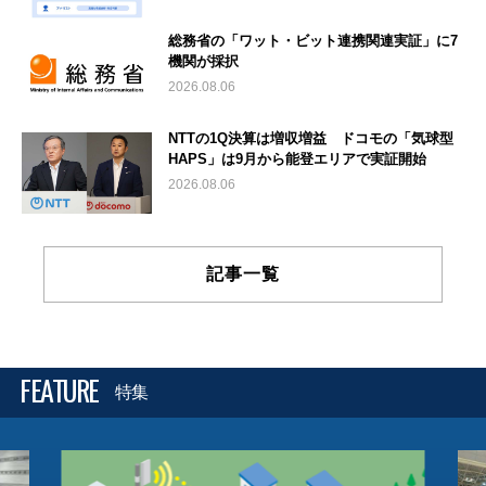
総務省の「ワット・ビット連携関連実証」に7
機関が採択
2026.08.06
NTTの1Q決算は増収増益 ドコモの「気球型
HAPS」は9月から能登エリアで実証開始
2026.08.06
記事一覧
FEATURE
特集