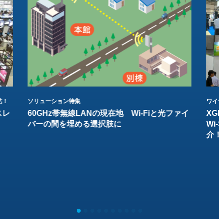
結！
ソリューション特集
ワイ
スレ
60GHz帯無線LANの現在地 Wi-Fiと光ファイ
XG
バーの間を埋める選択肢に
W
介