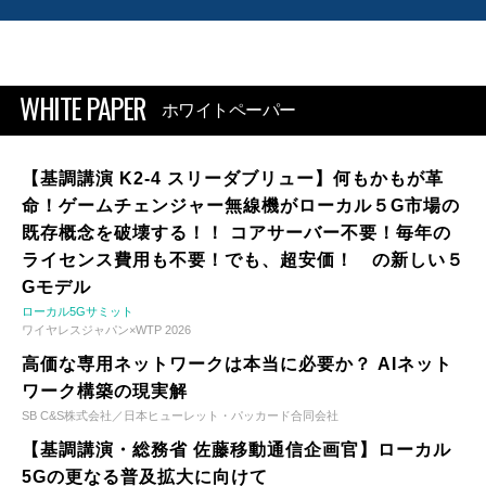
WHITE PAPER
ホワイトペーパー
【基調講演 K2-4 スリーダブリュー】何もかもが革
命！ゲームチェンジャー無線機がローカル５G市場の
既存概念を破壊する！！ コアサーバー不要！毎年の
ライセンス費用も不要！でも、超安価！ の新しい５
Gモデル
ローカル5Gサミット
ワイヤレスジャパン×WTP 2026
高価な専用ネットワークは本当に必要か？ AIネット
ワーク構築の現実解
SB C&S株式会社／日本ヒューレット・パッカード合同会社
【基調講演・総務省 佐藤移動通信企画官】ローカル
5Gの更なる普及拡大に向けて