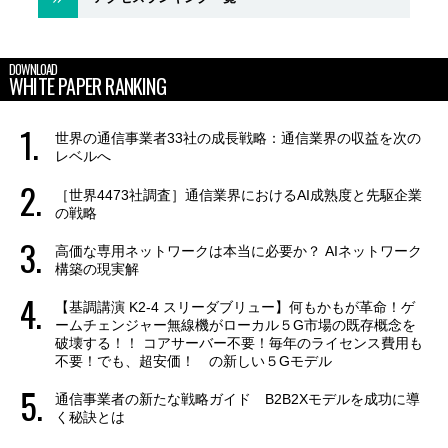
DOWNLOAD
WHITE PAPER RANKING
世界の通信事業者33社の成長戦略：通信業界の収益を次の
レベルへ
［世界4473社調査］通信業界におけるAI成熟度と先駆企業
の戦略
高価な専用ネットワークは本当に必要か？ AIネットワーク
構築の現実解
【基調講演 K2-4 スリーダブリュー】何もかもが革命！ゲ
ームチェンジャー無線機がローカル５G市場の既存概念を
破壊する！！ コアサーバー不要！毎年のライセンス費用も
不要！でも、超安価！ の新しい５Gモデル
通信事業者の新たな戦略ガイド B2B2Xモデルを成功に導
く秘訣とは