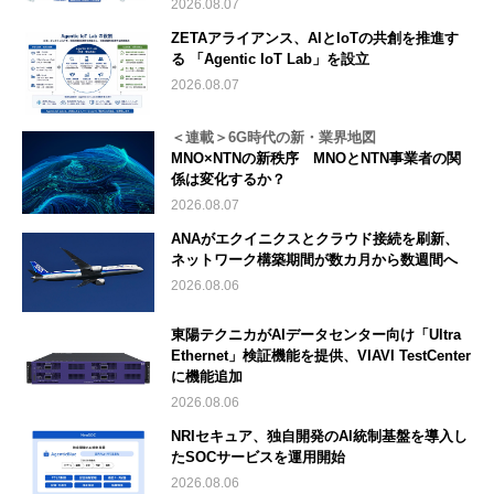
2026.08.07
ZETAアライアンス、AIとIoTの共創を推進す
る 「Agentic IoT Lab」を設立
2026.08.07
＜連載＞6G時代の新・業界地図
MNO×NTNの新秩序 MNOとNTN事業者の関
係は変化するか？
2026.08.07
ANAがエクイニクスとクラウド接続を刷新、
ネットワーク構築期間が数カ月から数週間へ
2026.08.06
東陽テクニカがAIデータセンター向け「Ultra
Ethernet」検証機能を提供、VIAVI TestCenter
に機能追加
2026.08.06
NRIセキュア、独自開発のAI統制基盤を導入し
たSOCサービスを運用開始
2026.08.06