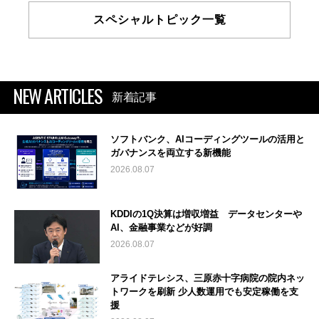
スペシャルトピック一覧
NEW ARTICLES
新着記事
ソフトバンク、AIコーディングツールの活用と
ガバナンスを両立する新機能
2026.08.07
KDDIの1Q決算は増収増益 データセンターや
AI、金融事業などが好調
2026.08.07
アライドテレシス、三原赤十字病院の院内ネッ
トワークを刷新 少人数運用でも安定稼働を支
援