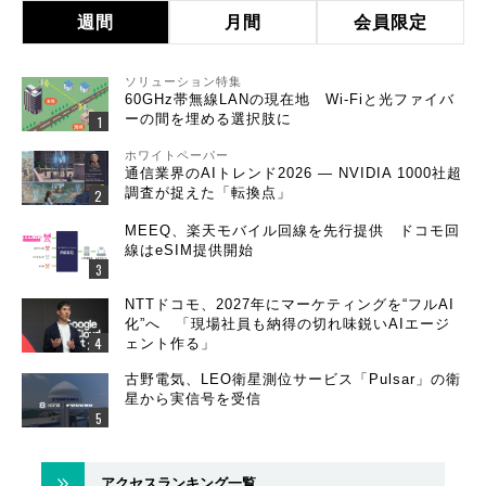
週間
月間
会員限定
ソリューション特集
60GHz帯無線LANの現在地 Wi-Fiと光ファイバ
ーの間を埋める選択肢に
ホワイトペーパー
通信業界のAIトレンド2026 ― NVIDIA 1000社超
調査が捉えた「転換点」
MEEQ、楽天モバイル回線を先行提供 ドコモ回
線はeSIM提供開始
NTTドコモ、2027年にマーケティングを“フルAI
化”へ 「現場社員も納得の切れ味鋭いAIエージ
ェント作る」
古野電気、LEO衛星測位サービス「Pulsar」の衛
星から実信号を受信
アクセスランキング一覧