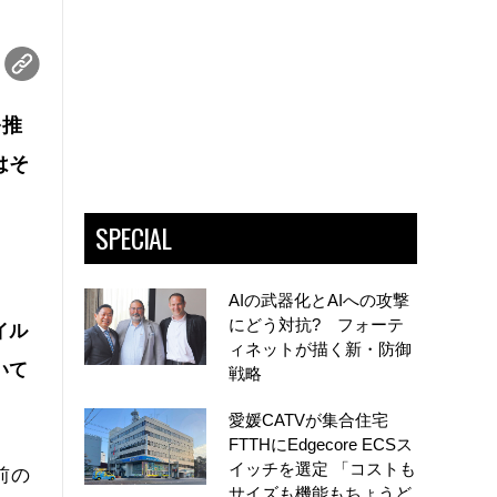
を推
はそ
SPECIAL
AIの武器化とAIへの攻撃
にどう対抗? フォーテ
イル
ィネットが描く新・防御
いて
戦略
愛媛CATVが集合住宅
FTTHにEdgecore ECSス
イッチを選定 「コストも
前の
サイズも機能もちょうど