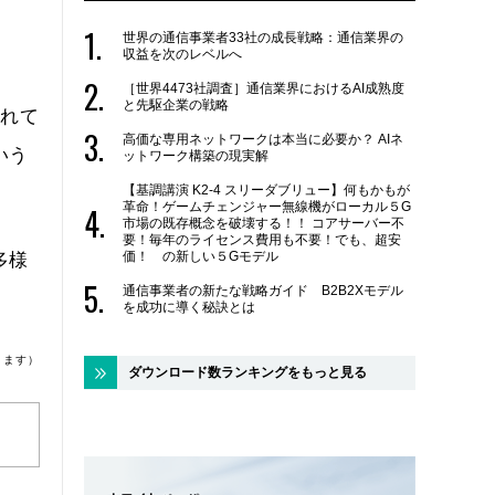
世界の通信事業者33社の成長戦略：通信業界の
収益を次のレベルへ
［世界4473社調査］通信業界におけるAI成熟度
と先駆企業の戦略
れて
高価な専用ネットワークは本当に必要か？ AIネ
いう
ットワーク構築の現実解
【基調講演 K2-4 スリーダブリュー】何もかもが
革命！ゲームチェンジャー無線機がローカル５G
市場の既存概念を破壊する！！ コアサーバー不
要！毎年のライセンス費用も不要！でも、超安
価！ の新しい５Gモデル
多様
通信事業者の新たな戦略ガイド B2B2Xモデル
を成功に導く秘訣とは
ります）
ダウンロード数ランキングをもっと見る