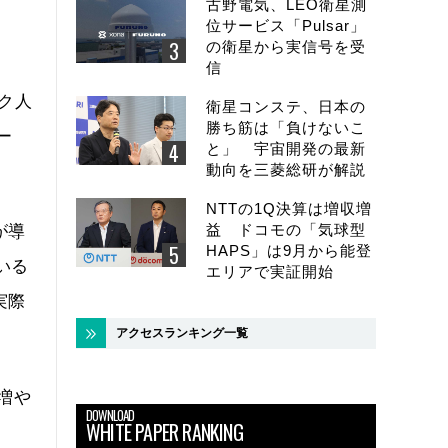
古野電気、LEO衛星測
位サービス「Pulsar」
の衛星から実信号を受
信
ク人
衛星コンステ、日本の
勝ち筋は「負けないこ
ー
と」 宇宙開発の最新
動向を三菱総研が解説
NTTの1Q決算は増収増
益 ドコモの「気球型
が導
HAPS」は9月から能登
いる
エリアで実証開始
実際
アクセスランキング一覧
に増や
DOWNLOAD
WHITE PAPER RANKING