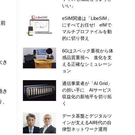
いい」
eSIM関連は「LibeSIM」
以前
にすべてお任せ! eIMで
マルチプロファイルを動
、
的に切り替え
6Gはスペック重視から体
感品質重視へ 進化を支
大き
える正確なシミュレーシ
ョン
通信事業者が「AI Grid」
の担い手に AIサービス
働き
収益化の新地平を切り拓
り、
く
データ基盤とデジタルツ
インが支えるAI時代の自
律型ネットワーク運用