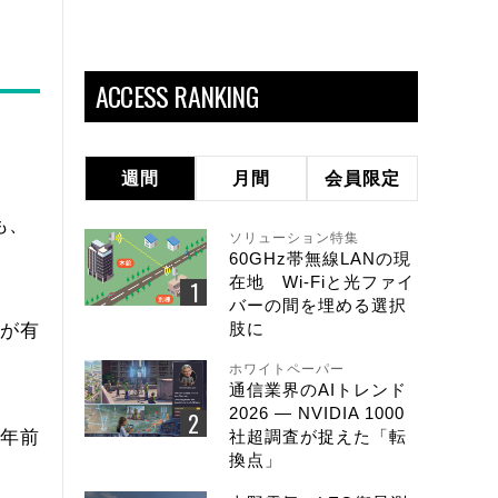
ACCESS RANKING
週間
月間
会員限定
も、
ソリューション特集
60GHz帯無線LANの現
在地 Wi-Fiと光ファイ
バーの間を埋める選択
肢に
クが有
ホワイトペーパー
通信業界のAIトレンド
2026 ― NVIDIA 1000
数年前
社超調査が捉えた「転
換点」