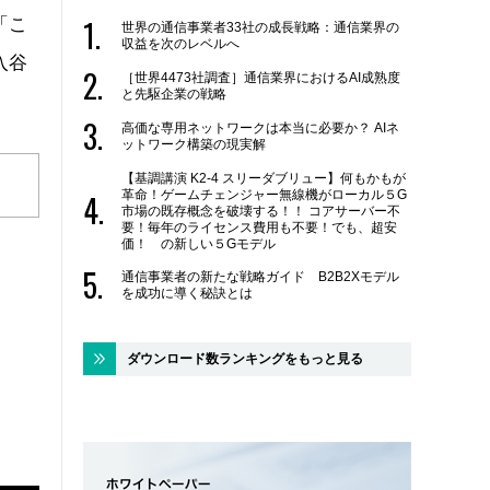
「こ
世界の通信事業者33社の成長戦略：通信業界の
収益を次のレベルへ
入谷
［世界4473社調査］通信業界におけるAI成熟度
と先駆企業の戦略
高価な専用ネットワークは本当に必要か？ AIネ
ットワーク構築の現実解
【基調講演 K2-4 スリーダブリュー】何もかもが
革命！ゲームチェンジャー無線機がローカル５G
市場の既存概念を破壊する！！ コアサーバー不
要！毎年のライセンス費用も不要！でも、超安
価！ の新しい５Gモデル
通信事業者の新たな戦略ガイド B2B2Xモデル
を成功に導く秘訣とは
ダウンロード数ランキングをもっと見る