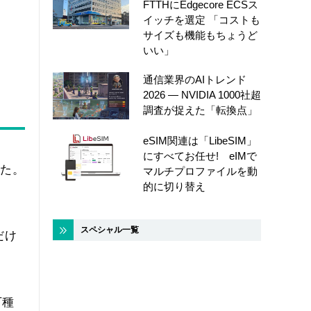
FTTHにEdgecore ECSス
イッチを選定 「コストも
サイズも機能もちょうど
いい」
通信業界のAIトレンド
2026 ― NVIDIA 1000社超
調査が捉えた「転換点」
eSIM関連は「LibeSIM」
にすべてお任せ! eIMで
した。
マルチプロファイルを動
的に切り替え
リ
スペシャル一覧
だけ
万種