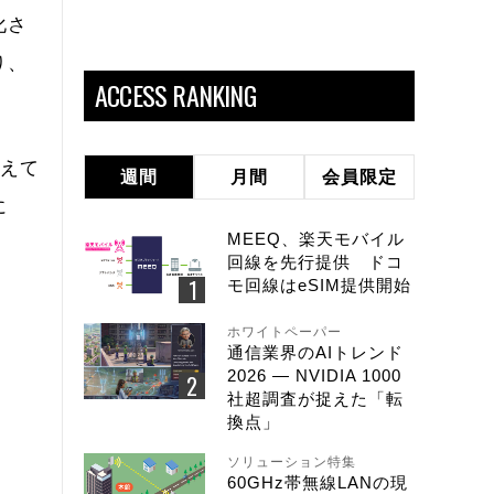
化さ
り、
ACCESS RANKING
増えて
週間
月間
会員限定
に
MEEQ、楽天モバイル
、
回線を先行提供 ドコ
モ回線はeSIM提供開始
ホワイトペーパー
通信業界のAIトレンド
2026 ― NVIDIA 1000
社超調査が捉えた「転
換点」
ソリューション特集
60GHz帯無線LANの現