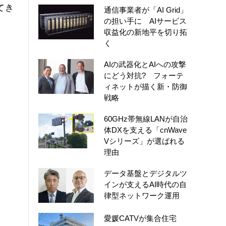
てき
通信事業者が「AI Grid」
の担い手に AIサービス
収益化の新地平を切り拓
く
AIの武器化とAIへの攻撃
にどう対抗? フォーテ
ィネットが描く新・防御
戦略
60GHz帯無線LANが自治
体DXを支える「cnWave
Vシリーズ」が選ばれる
理由
データ基盤とデジタルツ
インが支えるAI時代の自
律型ネットワーク運用
愛媛CATVが集合住宅