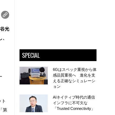
入谷光
し、
SPECIAL
6Gはスペック重視から体
感品質重視へ 進化を支
ー
える正確なシミュレーシ
ョン
AIネイティブ時代の通信
ット
インフラに不可欠な
「Trusted Connectivity」
「第