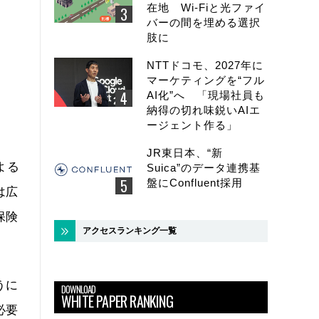
在地 Wi-Fiと光ファイ
バーの間を埋める選択
肢に
NTTドコモ、2027年に
マーケティングを“フル
AI化”へ 「現場社員も
納得の切れ味鋭いAIエ
ージェント作る」
JR東日本、“新
よる
Suica”のデータ連携基
盤にConfluent採用
は広
保険
アクセスランキング一覧
うに
DOWNLOAD
WHITE PAPER RANKING
必要