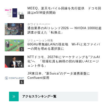
MEEQ、楽天モバイル回線を先行提供 ドコモ回
線はeSIM提供開始
ホワイトペーパー
通信業界のAIトレンド2026 ― NVIDIA 1000社超
調査が捉えた「転換点」
ソリューション特集
60GHz帯無線LANの現在地 Wi-Fiと光ファイバ
ーの間を埋める選択肢に
NTTドコモ、2027年にマーケティングを“フルAI
化”へ 「現場社員も納得の切れ味鋭いAIエージ
ェント作る」
JR東日本、“新Suica”のデータ連携基盤に
Confluent採用
アクセスランキング一覧