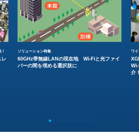
結！
ソリューション特集
ワイ
スレ
60GHz帯無線LANの現在地 Wi-Fiと光ファイ
XG
バーの間を埋める選択肢に
W
介