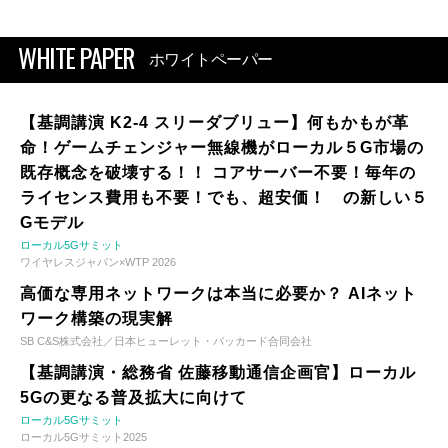
WHITE PAPER
ホワイトペーパー
【基調講演 K2-4 スリーダブリュー】何もかもが革
命！ゲームチェンジャー無線機がローカル５G市場の
既存概念を破壊する！！ コアサーバー不要！毎年の
ライセンス費用も不要！でも、超安価！ の新しい５
Gモデル
ローカル5Gサミット
ワイヤレスジャパン×WTP 2026
高価な専用ネットワークは本当に必要か？ AIネット
ワーク構築の現実解
SB C&S株式会社／日本ヒューレット・パッカード合同会社
【基調講演・総務省 佐藤移動通信企画官】ローカル
5Gの更なる普及拡大に向けて
ローカル5Gサミット
ローカル5Gサミット2025