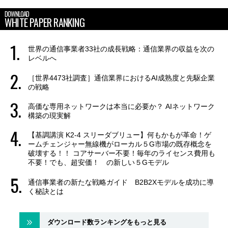
DOWNLOAD
WHITE PAPER RANKING
世界の通信事業者33社の成長戦略：通信業界の収益を次の
レベルへ
［世界4473社調査］通信業界におけるAI成熟度と先駆企業
の戦略
高価な専用ネットワークは本当に必要か？ AIネットワーク
構築の現実解
【基調講演 K2-4 スリーダブリュー】何もかもが革命！ゲ
ームチェンジャー無線機がローカル５G市場の既存概念を
破壊する！！ コアサーバー不要！毎年のライセンス費用も
不要！でも、超安価！ の新しい５Gモデル
通信事業者の新たな戦略ガイド B2B2Xモデルを成功に導
く秘訣とは
ダウンロード数ランキングをもっと見る