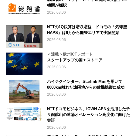
機関が採択
2026.08.06
NTTの1Q決算は増収増益 ドコモの「気球型
HAPS」は9月から能登エリアで実証開始
2026.08.06
＜連載＞欧州ICTレポート
スタートアップの国エストニア
2026.08.06
ハイテクインター、Starlink Miniを用いて
8000km離れた遠隔地からの建機操縦に成功
2026.08.06
NTTドコモビジネス、IOWN APNを活用したチ
リ銅鉱山の遠隔オペレーション高度化に向けた
実証
2026.08.06