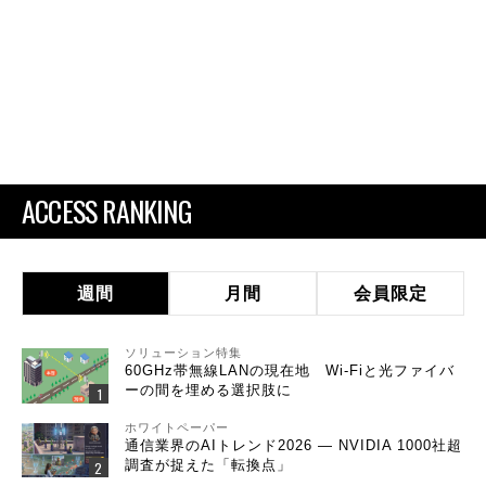
ACCESS RANKING
週間
月間
会員限定
ソリューション特集
60GHz帯無線LANの現在地 Wi-Fiと光ファイバ
ーの間を埋める選択肢に
ホワイトペーパー
通信業界のAIトレンド2026 ― NVIDIA 1000社超
調査が捉えた「転換点」