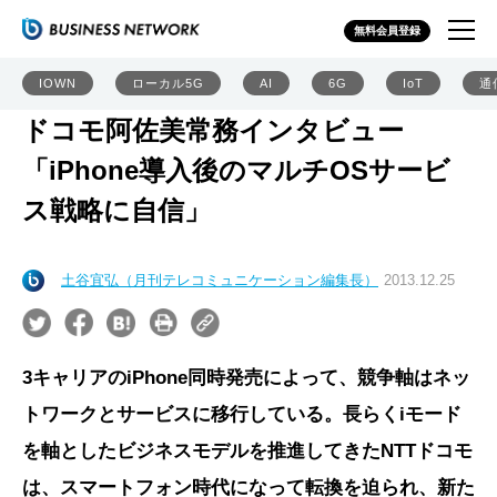
無料会員登録
IOWN
ローカル5G
AI
6G
IoT
通
ドコモ阿佐美常務インタビュー
「iPhone導入後のマルチOSサービ
ス戦略に自信」
土谷宜弘（月刊テレコミュニケーション編集長）
2013.12.25
3キャリアのiPhone同時発売によって、競争軸はネッ
トワークとサービスに移行している。長らくiモード
を軸としたビジネスモデルを推進してきたNTTドコモ
は、スマートフォン時代になって転換を迫られ、新た