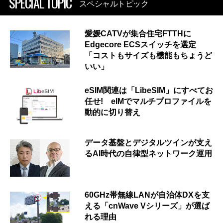
SPECIAL TOPIC
スペシャルトピック
愛媛CATVが集合住宅FTTHに
Edgecore ECSスイッチを選定
「コストもサイズも機能もちょうど
いい」
eSIM関連は「LibeSIM」にすべてお
任せ! eIMでマルチプロファイルを
動的に切り替え
データ基盤とデジタルツインが支え
るAI時代の自律型ネットワーク運用
60GHz帯無線LANが自治体DXを支
える「cnWave Vシリーズ」が選ば
れる理由