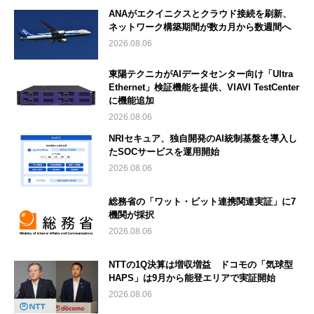
ANAがエクイニクスとクラウド接続を刷新、
ネットワーク構築期間が数カ月から数週間へ
2026.08.06
東陽テクニカがAIデータセンター向け「Ultra
Ethernet」検証機能を提供、VIAVI TestCenter
に機能追加
2026.08.06
NRIセキュア、独自開発のAI統制基盤を導入し
たSOCサービスを運用開始
2026.08.06
総務省の「ワット・ビット連携関連実証」に7
機関が採択
2026.08.06
NTTの1Q決算は増収増益 ドコモの「気球型
HAPS」は9月から能登エリアで実証開始
2026.08.06