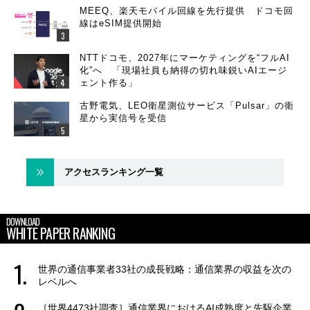
MEEQ、楽天モバイル回線を先行提供 ドコモ回
線はeSIM提供開始
NTTドコモ、2027年にマーケティングを“フルAI
化”へ 「現場社員も納得の切れ味鋭いAIエージ
ェント作る」
古野電気、LEO衛星測位サービス「Pulsar」の衛
星から実信号を受信
アクセスランキング一覧
DOWNLOAD
WHITE PAPER RANKING
世界の通信事業者33社の成長戦略：通信業界の収益を次の
レベルへ
［世界4473社調査］通信業界におけるAI成熟度と先駆企業