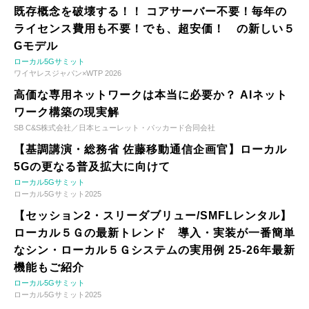
既存概念を破壊する！！ コアサーバー不要！毎年の
ライセンス費用も不要！でも、超安価！ の新しい５
Gモデル
ローカル5Gサミット
ワイヤレスジャパン×WTP 2026
高価な専用ネットワークは本当に必要か？ AIネット
ワーク構築の現実解
SB C&S株式会社／日本ヒューレット・パッカード合同会社
【基調講演・総務省 佐藤移動通信企画官】ローカル
5Gの更なる普及拡大に向けて
ローカル5Gサミット
ローカル5Gサミット2025
【セッション2・スリーダブリュー/SMFLレンタル】
ローカル５Ｇの最新トレンド 導入・実装が一番簡単
なシン・ローカル５Ｇシステムの実用例 25-26年最新
機能もご紹介
ローカル5Gサミット
ローカル5Gサミット2025