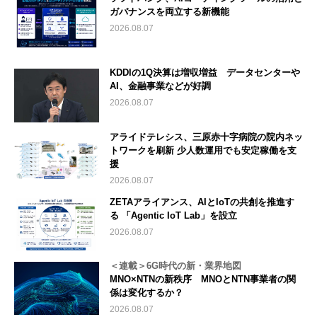
ガバナンスを両立する新機能
2026.08.07
KDDIの1Q決算は増収増益 データセンターや
AI、金融事業などが好調
2026.08.07
アライドテレシス、三原赤十字病院の院内ネッ
トワークを刷新 少人数運用でも安定稼働を支
援
2026.08.07
ZETAアライアンス、AIとIoTの共創を推進す
る 「Agentic IoT Lab」を設立
2026.08.07
＜連載＞6G時代の新・業界地図
MNO×NTNの新秩序 MNOとNTN事業者の関
係は変化するか？
2026.08.07