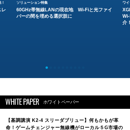
結！
ソリューション特集
ワイ
スレ
60GHz帯無線LANの現在地 Wi-Fiと光ファイ
XG
バーの間を埋める選択肢に
W
介
WHITE PAPER
ホワイトペーパー
【基調講演 K2-4 スリーダブリュー】何もかもが革
命！ゲームチェンジャー無線機がローカル５G市場の