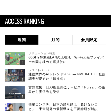
ACCESS RANKING
週間
月間
会員限定
ソリューション特集
60GHz帯無線LANの現在地 Wi-Fiと光ファイバ
ーの間を埋める選択肢に
ホワイトペーパー
通信業界のAIトレンド2026 ― NVIDIA 1000社超
調査が捉えた「転換点」
古野電気、LEO衛星測位サービス「Pulsar」の衛
星から実信号を受信
衛星コンステ、日本の勝ち筋は「負けないこ
と」 宇宙開発の最新動向を三菱総研が解説