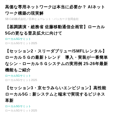
高価な専用ネットワークは本当に必要か？ AIネット
ワーク構築の現実解
SB C&S株式会社／日本ヒューレット・パッカード合同会社
【基調講演・総務省 佐藤移動通信企画官】ローカル
5Gの更なる普及拡大に向けて
ローカル5Gサミット
ローカル5Gサミット2025
【セッション2・スリーダブリュー/SMFLレンタル】
ローカル５Ｇの最新トレンド 導入・実装が一番簡単
なシン・ローカル５Ｇシステムの実用例 25-26年最新
機能もご紹介
ローカル5Gサミット
ローカル5Gサミット2025
【セッション3・京セラみらいエンビジョン】高性能
ローカル5G：新システムと端末で実現するビジネス
革新
ローカル5Gサミット
ローカル5Gサミット2025