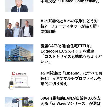
不可欠な「Trusted Connectivity」
AIの武器化とAIへの攻撃にどう対
抗? フォーティネットが描く新・
防御戦略
愛媛CATVが集合住宅FTTHに
Edgecore ECSスイッチを選定
「コストもサイズも機能もちょうど
いい」
eSIM関連は「LibeSIM」にすべてお
任せ! eIMでマルチプロファイルを
動的に切り替え
60GHz帯無線LANが自治体DXを支
える「cnWave Vシリーズ」が選ば