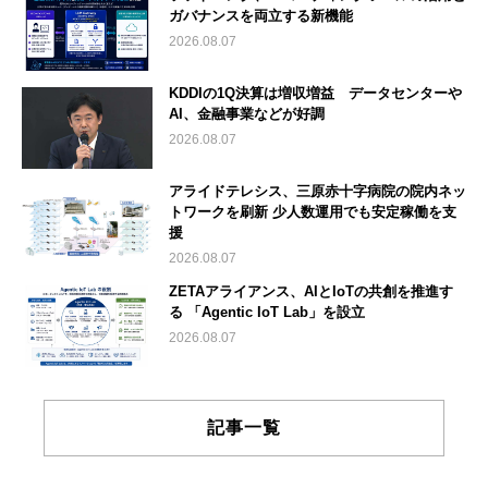
ガバナンスを両立する新機能
2026.08.07
KDDIの1Q決算は増収増益 データセンターや
AI、金融事業などが好調
2026.08.07
アライドテレシス、三原赤十字病院の院内ネッ
トワークを刷新 少人数運用でも安定稼働を支
援
2026.08.07
ZETAアライアンス、AIとIoTの共創を推進す
る 「Agentic IoT Lab」を設立
2026.08.07
記事一覧