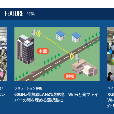
FEATURE
特集
結！
ソリューション特集
ワイ
スレ
60GHz帯無線LANの現在地 Wi-Fiと光ファイ
XG
バーの間を埋める選択肢に
W
介