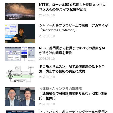
NTT東、ローカル5Gを活用した長岡まつり大
花火大会の4Kライブ配信を実現
2026.08.10
シャドーAIをブラウザー上で制御 アカマイが
「Workforce Protector」
2026.08.10
NEC、部門長から社員まですべての役割をAI
が担う社内組織を新設
2026.08.10
ドコモとサムスン、AIで通信速度の低下を予
測・防止する技術の実証に成功
2026.08.10
＜連載＞AIインフラの新潮流
「通信融合でAI推論需要取り込む」KDDI 佐藤
氏・桜井氏
2026.08.10
ソフトバンク、AIコーディングツールの活用と