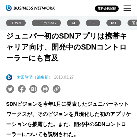
無料会員登録
IOWN
ローカル5G
AI
6G
IoT
通
ジュニパー初のSDNアプリは携帯キ
ャリア向け、開発中のSDNコントロ
ーラーにも言及
太田智晴（編集部）
2013.03.27
SDNビジョンを今年1月に発表したジュニパーネット
ワークスが、そのビジョンを具現化した初のアプリケ
ーションを披露した。また、開発中のSDNコントロ
ーラーについても説明された。