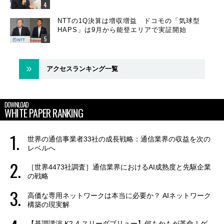
NTTの1Q決算は増収増益 ドコモの「気球型
HAPS」は9月から能登エリアで実証開始
アクセスランキング一覧
DOWNLOAD
WHITE PAPER RANKING
世界の通信事業者33社の成長戦略：通信業界の収益を次の
レベルへ
［世界4473社調査］通信業界におけるAI成熟度と先駆企業
の戦略
高価な専用ネットワークは本当に必要か？ AIネットワーク
構築の現実解
【基調講演 K2-4 スリーダブリュー】何もかもが革命！ゲ