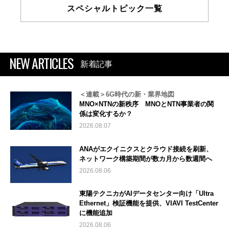
スペシャルトピック一覧
NEW ARTICLES
新着記事
＜連載＞6G時代の新・業界地図
MNO×NTNの新秩序 MNOとNTN事業者の関
係は変化するか？
2026.08.07
ANAがエクイニクスとクラウド接続を刷新、
ネットワーク構築期間が数カ月から数週間へ
2026.08.06
東陽テクニカがAIデータセンター向け「Ultra
Ethernet」検証機能を提供、VIAVI TestCenter
に機能追加
2026.08.06