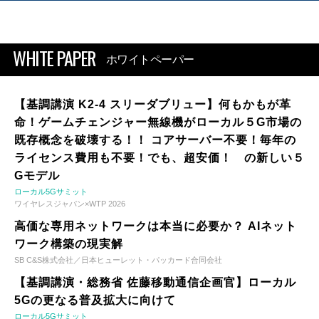
WHITE PAPER
ホワイトペーパー
【基調講演 K2-4 スリーダブリュー】何もかもが革
命！ゲームチェンジャー無線機がローカル５G市場の
既存概念を破壊する！！ コアサーバー不要！毎年の
ライセンス費用も不要！でも、超安価！ の新しい５
Gモデル
ローカル5Gサミット
ワイヤレスジャパン×WTP 2026
高価な専用ネットワークは本当に必要か？ AIネット
ワーク構築の現実解
SB C&S株式会社／日本ヒューレット・パッカード合同会社
【基調講演・総務省 佐藤移動通信企画官】ローカル
5Gの更なる普及拡大に向けて
ローカル5Gサミット