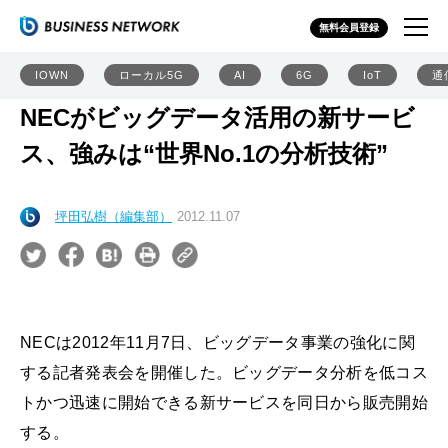
無料会員登録
IOWN
ローカル5G
AI
6G
IoT
通
NECがビッグデータ活用の新サービ
ス、強みは“世界No.1の分析技術”
坪田弘樹（編集部）
2012.11.07
NECは2012年11月7日、ビッグデータ事業の強化に関
する記者発表会を開催した。ビッグデータ分析を低コス
トかつ迅速に開始できる新サービスを同日から販売開始
する。