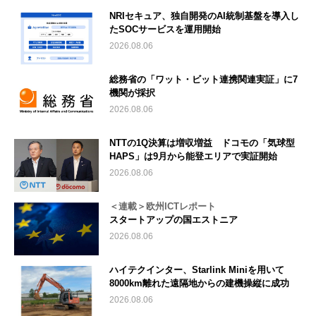
NRIセキュア、独自開発のAI統制基盤を導入し
たSOCサービスを運用開始
2026.08.06
総務省の「ワット・ビット連携関連実証」に7
機関が採択
2026.08.06
NTTの1Q決算は増収増益 ドコモの「気球型
HAPS」は9月から能登エリアで実証開始
2026.08.06
＜連載＞欧州ICTレポート
スタートアップの国エストニア
2026.08.06
ハイテクインター、Starlink Miniを用いて
8000km離れた遠隔地からの建機操縦に成功
2026.08.06