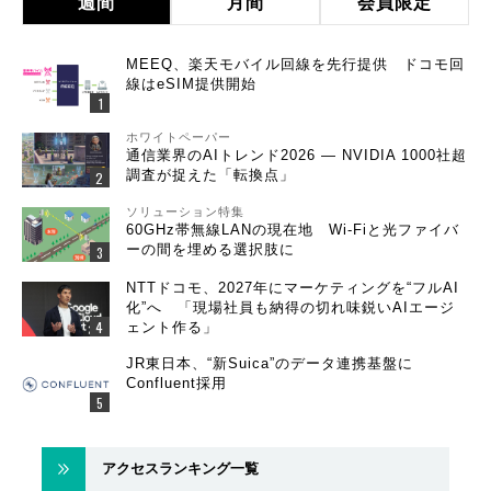
週間
月間
会員限定
MEEQ、楽天モバイル回線を先行提供 ドコモ回
線はeSIM提供開始
ホワイトペーパー
通信業界のAIトレンド2026 ― NVIDIA 1000社超
調査が捉えた「転換点」
ソリューション特集
60GHz帯無線LANの現在地 Wi-Fiと光ファイバ
ーの間を埋める選択肢に
NTTドコモ、2027年にマーケティングを“フルAI
化”へ 「現場社員も納得の切れ味鋭いAIエージ
ェント作る」
JR東日本、“新Suica”のデータ連携基盤に
Confluent採用
アクセスランキング一覧