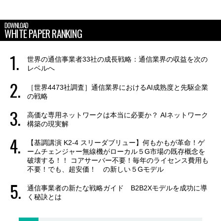
DOWNLOAD
WHITE PAPER RANKING
世界の通信事業者33社の成長戦略：通信業界の収益を次の
レベルへ
［世界4473社調査］通信業界におけるAI成熟度と先駆企業
の戦略
高価な専用ネットワークは本当に必要か？ AIネットワーク
構築の現実解
【基調講演 K2-4 スリーダブリュー】何もかもが革命！ゲ
ームチェンジャー無線機がローカル５G市場の既存概念を
破壊する！！ コアサーバー不要！毎年のライセンス費用も
不要！でも、超安価！ の新しい５Gモデル
通信事業者の新たな戦略ガイド B2B2Xモデルを成功に導
く秘訣とは