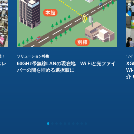
結！
ソリューション特集
ワイ
スレ
60GHz帯無線LANの現在地 Wi-Fiと光ファイ
XG
バーの間を埋める選択肢に
W
介