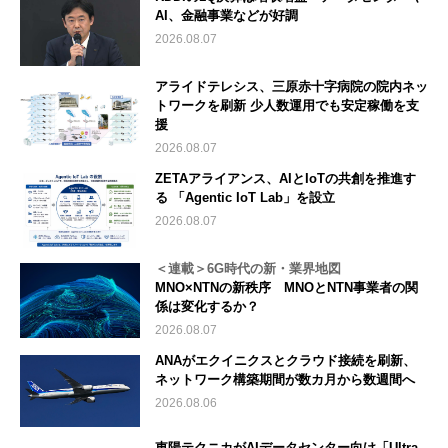
AI、金融事業などが好調
2026.08.07
アライドテレシス、三原赤十字病院の院内ネッ
トワークを刷新 少人数運用でも安定稼働を支
援
2026.08.07
ZETAアライアンス、AIとIoTの共創を推進す
る 「Agentic IoT Lab」を設立
2026.08.07
＜連載＞6G時代の新・業界地図
MNO×NTNの新秩序 MNOとNTN事業者の関
係は変化するか？
2026.08.07
ANAがエクイニクスとクラウド接続を刷新、
ネットワーク構築期間が数カ月から数週間へ
2026.08.06
東陽テクニカがAIデータセンター向け「Ultra