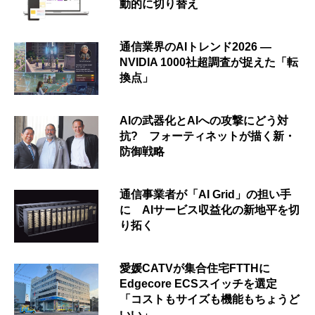
動的に切り替え
通信業界のAIトレンド2026 ―
NVIDIA 1000社超調査が捉えた「転
換点」
AIの武器化とAIへの攻撃にどう対
抗? フォーティネットが描く新・
防御戦略
通信事業者が「AI Grid」の担い手
に AIサービス収益化の新地平を切
り拓く
愛媛CATVが集合住宅FTTHに
Edgecore ECSスイッチを選定
「コストもサイズも機能もちょうど
いい」