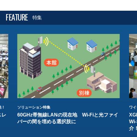
FEATURE
特集
結！
ソリューション特集
ワイ
スレ
60GHz帯無線LANの現在地 Wi-Fiと光ファイ
XG
バーの間を埋める選択肢に
W
介