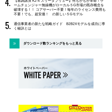
【基調講演 K2-4 スリーダブリュー】何もかもが革命！ゲ
ームチェンジャー無線機がローカル５G市場の既存概念を
破壊する！！ コアサーバー不要！毎年のライセンス費用も
不要！でも、超安価！ の新しい５Gモデル
通信事業者の新たな戦略ガイド B2B2Xモデルを成功に導
く秘訣とは
ダウンロード数ランキングをもっと見る