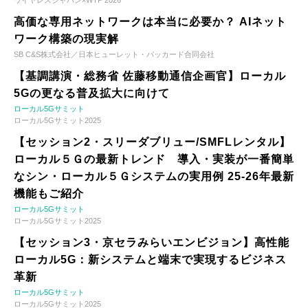
ワイヤレスジャパン×WTP 2026
高価な専用ネットワークは本当に必要か？ AIネット
ワーク構築の現実解
SB C&S株式会社／日本ヒューレット・パッカード合同会社
【基調講演・総務省 佐藤移動通信企画官】ローカル
5Gの更なる普及拡大に向けて
ローカル5Gサミット
ローカル5Gサミット2025
【セッション2・スリーダブリュー/SMFLレンタル】
ローカル５Ｇの最新トレンド 導入・実装が一番簡単
なシン・ローカル５Ｇシステムの実用例 25-26年最新
機能もご紹介
ローカル5Gサミット
ローカル5Gサミット2025
【セッション3・京セラみらいエンビジョン】高性能
ローカル5G：新システムと端末で実現するビジネス
革新
ローカル5Gサミット
ローカル5Gサミット2025