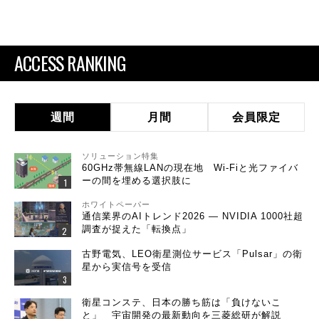
ACCESS RANKING
週間
月間
会員限定
ソリューション特集
60GHz帯無線LANの現在地 Wi-Fiと光ファイバ
ーの間を埋める選択肢に
ホワイトペーパー
通信業界のAIトレンド2026 ― NVIDIA 1000社超
調査が捉えた「転換点」
古野電気、LEO衛星測位サービス「Pulsar」の衛
星から実信号を受信
衛星コンステ、日本の勝ち筋は「負けないこ
と」 宇宙開発の最新動向を三菱総研が解説