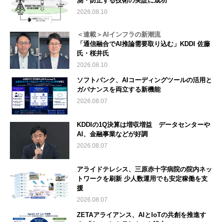
測・防止する技術の実証に成功
2026.08.10
＜連載＞AIインフラの新潮流
「通信融合でAI推論需要取り込む」KDDI 佐藤
氏・桜井氏
2026.08.10
ソフトバンク、AIコーディングツールの活用と
ガバナンスを両立する新機能
2026.08.07
KDDIの1Q決算は増収増益 データセンターや
AI、金融事業などが好調
2026.08.07
アライドテレシス、三原赤十字病院の院内ネッ
トワークを刷新 少人数運用でも安定稼働を支
援
2026.08.07
ZETAアライアンス、AIとIoTの共創を推進す