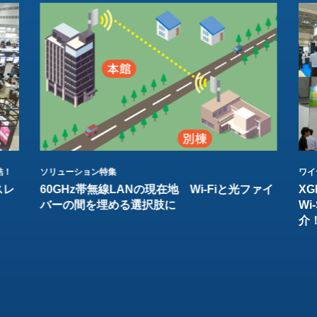
結！
ソリューション特集
ワイ
スレ
60GHz帯無線LANの現在地 Wi-Fiと光ファイ
XG
バーの間を埋める選択肢に
W
介