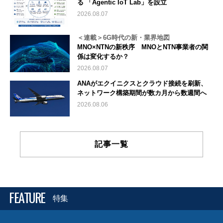
る 「Agentic IoT Lab」を設立
2026.08.07
＜連載＞6G時代の新・業界地図
MNO×NTNの新秩序 MNOとNTN事業者の関
係は変化するか？
2026.08.07
ANAがエクイニクスとクラウド接続を刷新、
ネットワーク構築期間が数カ月から数週間へ
2026.08.06
記事一覧
FEATURE
特集