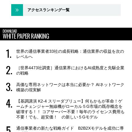
アクセスランキング一覧
DOWNLOAD
WHITE PAPER RANKING
世界の通信事業者33社の成長戦略：通信業界の収益を次の
レベルへ
［世界4473社調査］通信業界におけるAI成熟度と先駆企業
の戦略
高価な専用ネットワークは本当に必要か？ AIネットワーク
構築の現実解
【基調講演 K2-4 スリーダブリュー】何もかもが革命！ゲ
ームチェンジャー無線機がローカル５G市場の既存概念を
破壊する！！ コアサーバー不要！毎年のライセンス費用も
不要！でも、超安価！ の新しい５Gモデル
通信事業者の新たな戦略ガイド B2B2Xモデルを成功に導