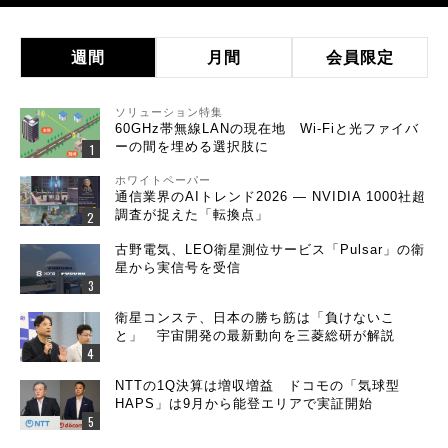
週間
月間
会員限定
ソリューション特集
60GHz帯無線LANの現在地 Wi-Fiと光ファイバ
ーの間を埋める選択肢に
ホワイトペーパー
通信業界のAIトレンド2026 ― NVIDIA 1000社超
調査が捉えた「転換点」
古野電気、LEO衛星測位サービス「Pulsar」の衛
星から実信号を受信
衛星コンステ、日本の勝ち筋は「負けないこ
と」 宇宙開発の最新動向を三菱総研が解説
NTTの1Q決算は増収増益 ドコモの「気球型
HAPS」は9月から能登エリアで実証開始