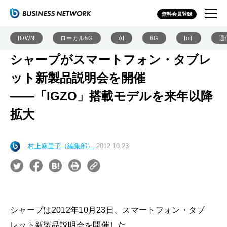
無料会員登録
IOWN
ローカル5G
AI
6G
IoT
通
シャープがスマートフォン・タブレ
ット新製品説明会を開催
――「IGZO」搭載モデルを来年以降
拡大
村上麻里子（編集部）
2012.10.23
シャープは2012年10月23日、スマートフォン・タブ
レット新製品説明会を開催した。