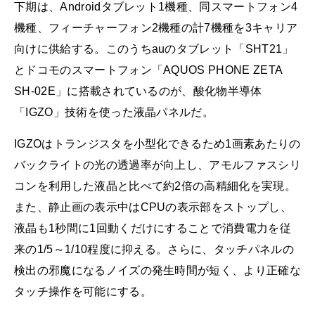
下期は、Androidタブレット1機種、同スマートフォン4
機種、フィーチャーフォン2機種の計7機種を3キャリア
向けに供給する。このうちauのタブレット「SHT21」
とドコモのスマートフォン「AQUOS PHONE ZETA
SH-02E」に搭載されているのが、酸化物半導体
「IGZO」技術を使った液晶パネルだ。
IGZOはトランジスタを小型化できるため1画素あたりの
バックライトの光の透過率が向上し、アモルファスシリ
コンを利用した液晶と比べて約2倍の高精細化を実現。
また、静止画の表示中はCPUの表示部をストップし、
液晶も1秒間に1回動くだけにすることで消費電力を従
来の1/5～1/10程度に抑える。さらに、タッチパネルの
検出の邪魔になるノイズの発生時間が短く、より正確な
タッチ操作を可能にする。