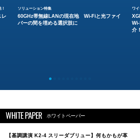
結！
ソリューション特集
ワイ
スレ
60GHz帯無線LANの現在地 Wi-Fiと光ファイ
XG
バーの間を埋める選択肢に
W
介
WHITE PAPER
ホワイトペーパー
【基調講演 K2-4 スリーダブリュー】何もかもが革