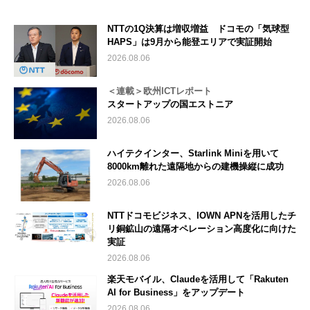
NTTの1Q決算は増収増益 ドコモの「気球型
HAPS」は9月から能登エリアで実証開始
2026.08.06
＜連載＞欧州ICTレポート
スタートアップの国エストニア
2026.08.06
ハイテクインター、Starlink Miniを用いて
8000km離れた遠隔地からの建機操縦に成功
2026.08.06
NTTドコモビジネス、IOWN APNを活用したチ
リ銅鉱山の遠隔オペレーション高度化に向けた
実証
2026.08.06
楽天モバイル、Claudeを活用して「Rakuten
AI for Business」をアップデート
2026.08.06