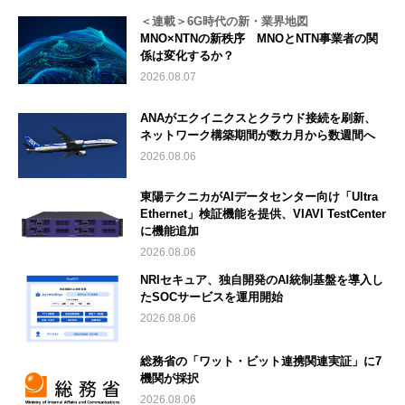
＜連載＞6G時代の新・業界地図
MNO×NTNの新秩序 MNOとNTN事業者の関
係は変化するか？
2026.08.07
ANAがエクイニクスとクラウド接続を刷新、
ネットワーク構築期間が数カ月から数週間へ
2026.08.06
東陽テクニカがAIデータセンター向け「Ultra
Ethernet」検証機能を提供、VIAVI TestCenter
に機能追加
2026.08.06
NRIセキュア、独自開発のAI統制基盤を導入し
たSOCサービスを運用開始
2026.08.06
総務省の「ワット・ビット連携関連実証」に7
機関が採択
2026.08.06