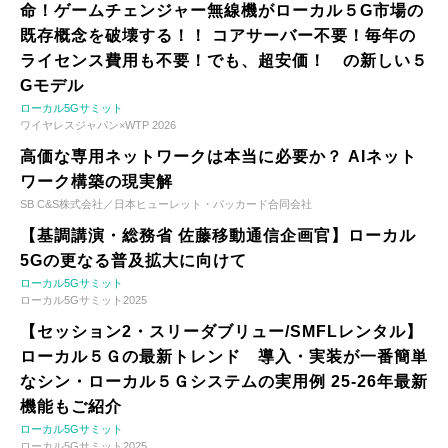
命！ゲームチェンジャー無線機がローカル５G市場の
既存概念を破壊する！！ コアサーバー不要！毎年の
ライセンス費用も不要！でも、超安価！ の新しい５
Gモデル
ローカル5Gサミット
ワイヤレスジャパン×WTP 2026
高価な専用ネットワークは本当に必要か？ AIネット
ワーク構築の現実解
SB C&S株式会社／日本ヒューレット・パッカード合同会社
【基調講演・総務省 佐藤移動通信企画官】ローカル
5Gの更なる普及拡大に向けて
ローカル5Gサミット
ローカル5Gサミット2025
【セッション2・スリーダブリュー/SMFLレンタル】
ローカル５Ｇの最新トレンド 導入・実装が一番簡単
なシン・ローカル５Ｇシステムの実用例 25-26年最新
機能もご紹介
ローカル5Gサミット
ローカル5Gサミット2025