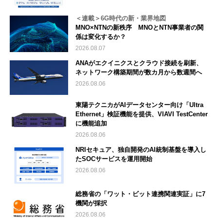
＜連載＞6G時代の新・業界地図
MNO×NTNの新秩序 MNOとNTN事業者の関
係は変化するか？
2026.08.07
ANAがエクイニクスとクラウド接続を刷新、
ネットワーク構築期間が数カ月から数週間へ
2026.08.06
東陽テクニカがAIデータセンター向け「Ultra
Ethernet」検証機能を提供、VIAVI TestCenter
に機能追加
2026.08.06
NRIセキュア、独自開発のAI統制基盤を導入し
たSOCサービスを運用開始
2026.08.06
総務省の「ワット・ビット連携関連実証」に7
機関が採択
2026.08.06