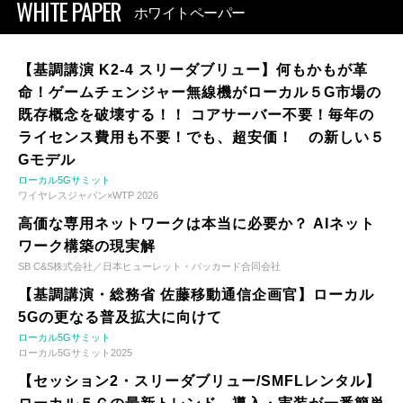
WHITE PAPER
ホワイトペーパー
【基調講演 K2-4 スリーダブリュー】何もかもが革
命！ゲームチェンジャー無線機がローカル５G市場の
既存概念を破壊する！！ コアサーバー不要！毎年の
ライセンス費用も不要！でも、超安価！ の新しい５
Gモデル
ローカル5Gサミット
ワイヤレスジャパン×WTP 2026
高価な専用ネットワークは本当に必要か？ AIネット
ワーク構築の現実解
SB C&S株式会社／日本ヒューレット・パッカード合同会社
【基調講演・総務省 佐藤移動通信企画官】ローカル
5Gの更なる普及拡大に向けて
ローカル5Gサミット
ローカル5Gサミット2025
【セッション2・スリーダブリュー/SMFLレンタル】