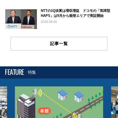
NTTの1Q決算は増収増益 ドコモの「気球型
HAPS」は9月から能登エリアで実証開始
2026.08.06
記事一覧
FEATURE
特集