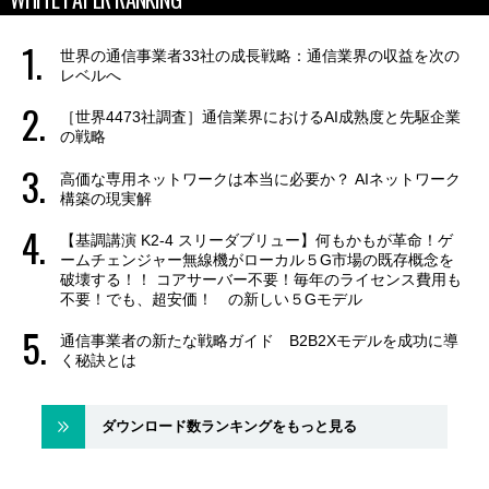
世界の通信事業者33社の成長戦略：通信業界の収益を次の
レベルへ
［世界4473社調査］通信業界におけるAI成熟度と先駆企業
の戦略
高価な専用ネットワークは本当に必要か？ AIネットワーク
構築の現実解
【基調講演 K2-4 スリーダブリュー】何もかもが革命！ゲ
ームチェンジャー無線機がローカル５G市場の既存概念を
破壊する！！ コアサーバー不要！毎年のライセンス費用も
不要！でも、超安価！ の新しい５Gモデル
通信事業者の新たな戦略ガイド B2B2Xモデルを成功に導
く秘訣とは
ダウンロード数ランキングをもっと見る