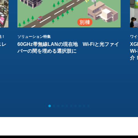
結！
ソリューション特集
ワイ
スレ
60GHz帯無線LANの現在地 Wi-Fiと光ファイ
XG
バーの間を埋める選択肢に
W
介