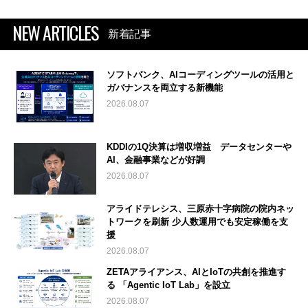
NEW ARTICLES
新着記事
ソフトバンク、AIコーディングツールの活用と
ガバナンスを両立する新機能
2026.08.07
KDDIの1Q決算は増収増益 データセンターや
AI、金融事業などが好調
2026.08.07
アライドテレシス、三原赤十字病院の院内ネッ
トワークを刷新 少人数運用でも安定稼働を支
援
2026.08.07
ZETAアライアンス、AIとIoTの共創を推進す
る 「Agentic IoT Lab」を設立
2026.08.07