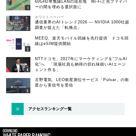
60GHz帯無線LANの現在地 Wi-Fiと光ファイバ
ーの間を埋める選択肢に
ホワイトペーパー
通信業界のAIトレンド2026 ― NVIDIA 1000社超
調査が捉えた「転換点」
MEEQ、楽天モバイル回線を先行提供 ドコモ回
線はeSIM提供開始
NTTドコモ、2027年にマーケティングを“フルAI
化”へ 「現場社員も納得の切れ味鋭いAIエージ
ェント作る」
古野電気、LEO衛星測位サービス「Pulsar」の衛
星から実信号を受信
アクセスランキング一覧
DOWNLOAD
WHITE PAPER RANKING