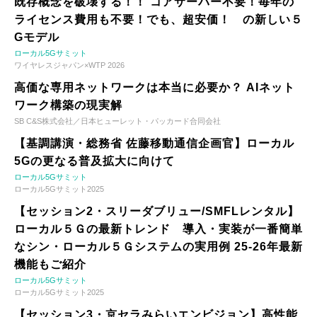
既存概念を破壊する！！ コアサーバー不要！毎年の
ライセンス費用も不要！でも、超安価！ の新しい５
Gモデル
ローカル5Gサミット
ワイヤレスジャパン×WTP 2026
高価な専用ネットワークは本当に必要か？ AIネット
ワーク構築の現実解
SB C&S株式会社／日本ヒューレット・パッカード合同会社
【基調講演・総務省 佐藤移動通信企画官】ローカル
5Gの更なる普及拡大に向けて
ローカル5Gサミット
ローカル5Gサミット2025
【セッション2・スリーダブリュー/SMFLレンタル】
ローカル５Ｇの最新トレンド 導入・実装が一番簡単
なシン・ローカル５Ｇシステムの実用例 25-26年最新
機能もご紹介
ローカル5Gサミット
ローカル5Gサミット2025
【セッション3・京セラみらいエンビジョン】高性能