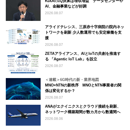
KDDIの1Q決算は増収増益 データセンターや
AI、金融事業などが好調
2026.08.07
アライドテレシス、三原赤十字病院の院内ネッ
トワークを刷新 少人数運用でも安定稼働を支
援
2026.08.07
ZETAアライアンス、AIとIoTの共創を推進す
る 「Agentic IoT Lab」を設立
2026.08.07
＜連載＞6G時代の新・業界地図
MNO×NTNの新秩序 MNOとNTN事業者の関
係は変化するか？
2026.08.07
ANAがエクイニクスとクラウド接続を刷新、
ネットワーク構築期間が数カ月から数週間へ
2026.08.06