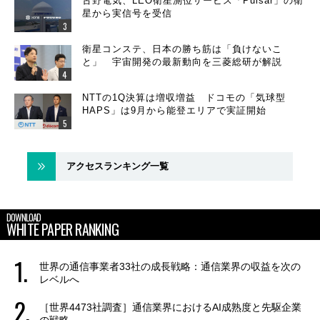
古野電気、LEO衛星測位サービス「Pulsar」の衛
星から実信号を受信
衛星コンステ、日本の勝ち筋は「負けないこ
と」 宇宙開発の最新動向を三菱総研が解説
NTTの1Q決算は増収増益 ドコモの「気球型
HAPS」は9月から能登エリアで実証開始
アクセスランキング一覧
DOWNLOAD
WHITE PAPER RANKING
世界の通信事業者33社の成長戦略：通信業界の収益を次の
レベルへ
［世界4473社調査］通信業界におけるAI成熟度と先駆企業
の戦略