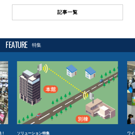
記事一覧
FEATURE
特集
結！
ソリューション特集
ワイ