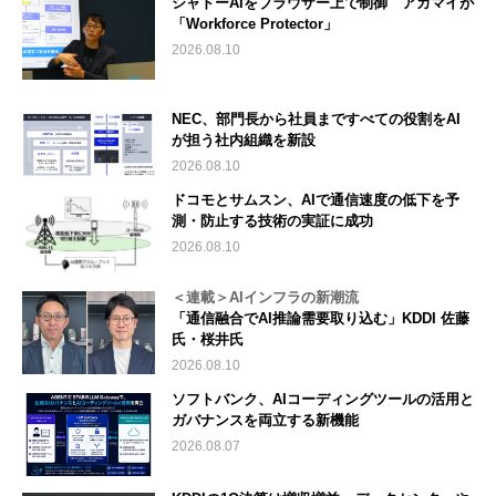
シャドーAIをブラウザー上で制御 アカマイが
「Workforce Protector」
2026.08.10
NEC、部門長から社員まですべての役割をAI
が担う社内組織を新設
2026.08.10
ドコモとサムスン、AIで通信速度の低下を予
測・防止する技術の実証に成功
2026.08.10
＜連載＞AIインフラの新潮流
「通信融合でAI推論需要取り込む」KDDI 佐藤
氏・桜井氏
2026.08.10
ソフトバンク、AIコーディングツールの活用と
ガバナンスを両立する新機能
2026.08.07