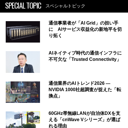
SPECIAL TOPIC
スペシャルトピック
通信事業者が「AI Grid」の担い手
に AIサービス収益化の新地平を切
り拓く
AIネイティブ時代の通信インフラに
不可欠な「Trusted Connectivity」
通信業界のAIトレンド2026 ―
NVIDIA 1000社超調査が捉えた「転
換点」
60GHz帯無線LANが自治体DXを支
える「cnWave Vシリーズ」が選ば
れる理由