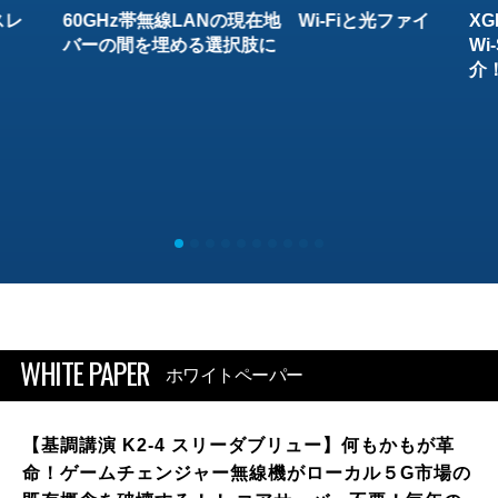
スレ
60GHz帯無線LANの現在地 Wi-Fiと光ファイ
XG
バーの間を埋める選択肢に
W
介
WHITE PAPER
ホワイトペーパー
【基調講演 K2-4 スリーダブリュー】何もかもが革
命！ゲームチェンジャー無線機がローカル５G市場の