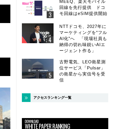
MEEQ、楽天モバイル
回線を先行提供 ドコ
モ回線はeSIM提供開始
NTTドコモ、2027年に
マーケティングを“フル
AI化”へ 「現場社員も
納得の切れ味鋭いAIエ
ージェント作る」
古野電気、LEO衛星測
位サービス「Pulsar」
の衛星から実信号を受
信
アクセスランキング一覧
DOWNLOAD
WHITE PAPER RANKING