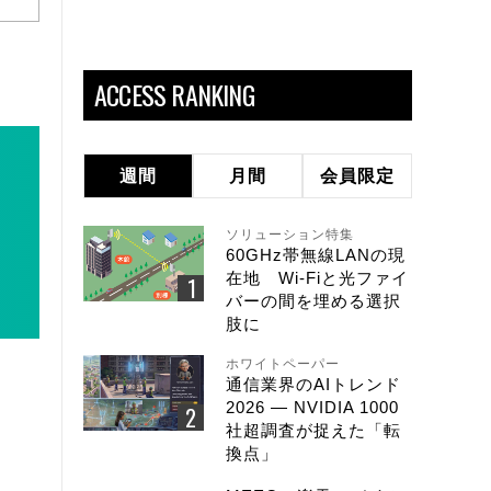
ACCESS RANKING
週間
月間
会員限定
ソリューション特集
60GHz帯無線LANの現
在地 Wi-Fiと光ファイ
バーの間を埋める選択
肢に
ホワイトペーパー
通信業界のAIトレンド
2026 ― NVIDIA 1000
社超調査が捉えた「転
換点」