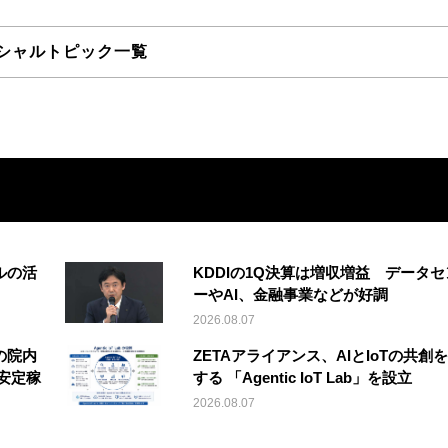
シャルトピック一覧
ルの活
KDDIの1Q決算は増収増益 データセ
ーやAI、金融事業などが好調
2026.08.07
の院内
ZETAアライアンス、AIとIoTの共創
安定稼
する 「Agentic IoT Lab」を設立
2026.08.07