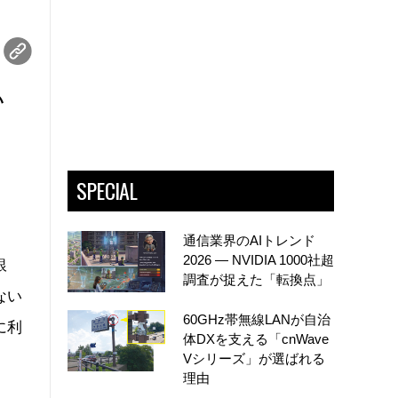
い
う
SPECIAL
通信業界のAIトレンド
2026 ― NVIDIA 1000社超
銀
調査が捉えた「転換点」
ない
60GHz帯無線LANが自治
に利
体DXを支える「cnWave
Vシリーズ」が選ばれる
理由