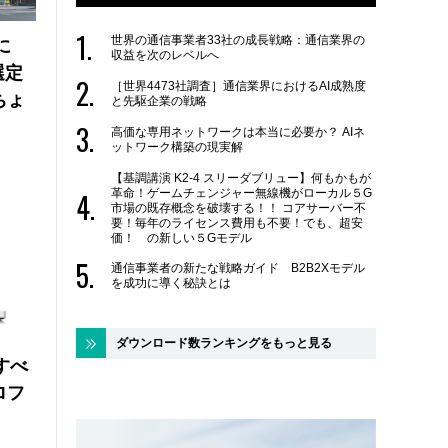
世界の通信事業者33社の成長戦略：通信業界の
に
収益を次のレベルへ
選定
［世界4473社調査］通信業界におけるAI成熟度
ちょ
と先駆企業の戦略
高価な専用ネットワークは本当に必要か？ AIネ
ットワーク構築の現実解
【基調講演 K2-4 スリーダブリュー】何もかもが
革命！ゲームチェンジャー無線機がローカル５G
市場の既存概念を破壊する！！ コアサーバー不
要！毎年のライセンス費用も不要！でも、超安
価！ の新しい５Gモデル
通信事業者の新たな戦略ガイド B2B2Xモデル
を成功に導く秘訣とは
ダウンロード数ランキングをもっと見る
にすべ
ロフ