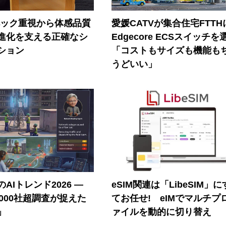
ペック重視から体感品質
愛媛CATVが集合住宅FTTH
進化を支える正確なシ
Edgecore ECSスイッチを
ション
「コストもサイズも機能も
うどいい」
AIトレンド2026 ―
eSIM関連は「LibeSIM」
A 1000社超調査が捉えた
てお任せ! eIMでマルチプ
」
ァイルを動的に切り替え