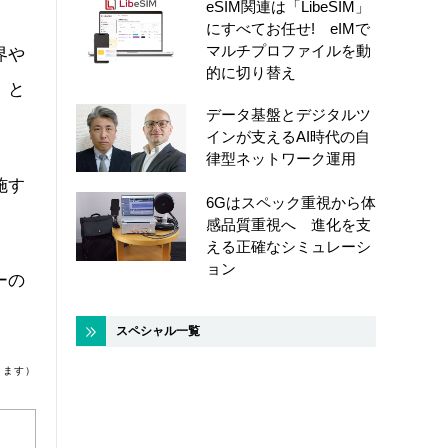
eSIM関連は「LibeSIM」
にすべてお任せ! eIMで
マルチプロファイルを動
界や
的に切り替え
」と
データ基盤とデジタルツ
インが支えるAI時代の自
律型ネットワーク運用
施す
6Gはスペック重視から体
感品質重視へ 進化を支
える正確なシミュレーシ
ョン
ーの
スペシャル一覧
ります）