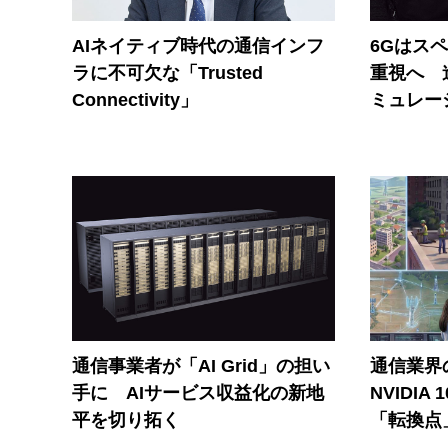
AIネイティブ時代の通信インフ
6Gはス
ラに不可欠な「Trusted
重視へ 
Connectivity」
ミュレー
通信事業者が「AI Grid」の担い
通信業界の
手に AIサービス収益化の新地
NVIDI
平を切り拓く
「転換点