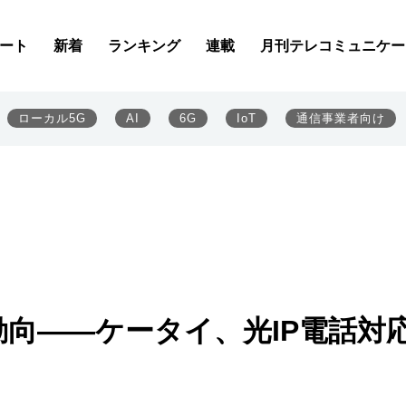
ート
新着
ランキング
連載
月刊テレコミュニケー
ローカル5G
AI
6G
IoT
通信事業者向け
向――ケータイ、光IP電話対