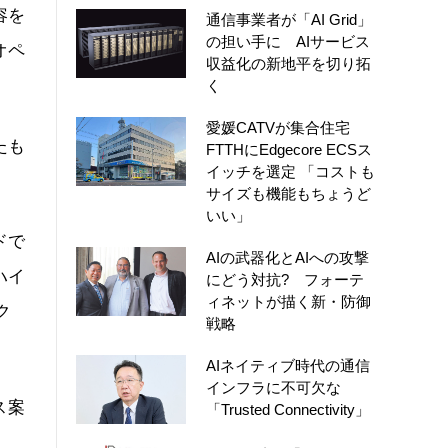
容を
通信事業者が「AI Grid」
の担い手に AIサービス
オペ
収益化の新地平を切り拓
く
愛媛CATVが集合住宅
たも
FTTHにEdgecore ECSス
イッチを選定 「コストも
サイズも機能もちょうど
いい」
ドで
AIの武器化とAIへの攻撃
ハイ
にどう対抗? フォーテ
ィネットが描く新・防御
ク
戦略
AIネイティブ時代の通信
インフラに不可欠な
ス案
「Trusted Connectivity」