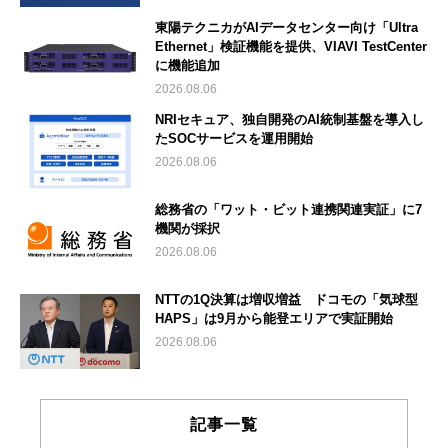
東陽テクニカがAIデータセンター向け「Ultra
Ethernet」検証機能を提供、VIAVI TestCenter
に機能追加
2026.08.06
NRIセキュア、独自開発のAI統制基盤を導入し
たSOCサービスを運用開始
2026.08.06
総務省の「ワット・ビット連携関連実証」に7
機関が採択
2026.08.06
NTTの1Q決算は増収増益 ドコモの「気球型
HAPS」は9月から能登エリアで実証開始
2026.08.06
記事一覧