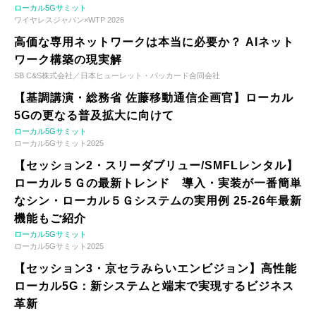
ローカル5Gサミット
ワイヤレスジャパン×WTP 2026
高価な専用ネットワークは本当に必要か？ AIネット
ワーク構築の現実解
SB C&S株式会社／日本ヒューレット・パッカード合同会社
【基調講演・総務省 佐藤移動通信企画官】ローカル
5Gの更なる普及拡大に向けて
ローカル5Gサミット
ローカル5Gサミット2025
【セッション2・スリーダブリュー/SMFLレンタル】
ローカル５Ｇの最新トレンド 導入・実装が一番簡単
なシン・ローカル５Ｇシステムの実用例 25-26年最新
機能もご紹介
ローカル5Gサミット
ローカル5Gサミット2025
【セッション3・京セラみらいエンビジョン】高性能
ローカル5G：新システムと端末で実現するビジネス
革新