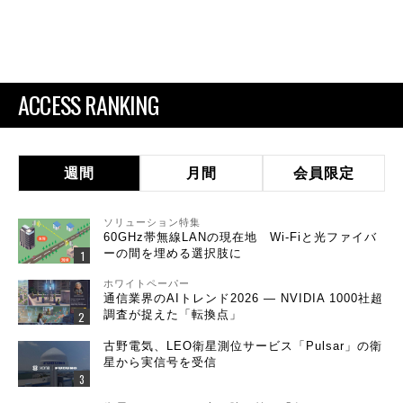
ACCESS RANKING
週間
月間
会員限定
ソリューション特集
60GHz帯無線LANの現在地 Wi-Fiと光ファイバ
ーの間を埋める選択肢に
ホワイトペーパー
通信業界のAIトレンド2026 ― NVIDIA 1000社超
調査が捉えた「転換点」
古野電気、LEO衛星測位サービス「Pulsar」の衛
星から実信号を受信