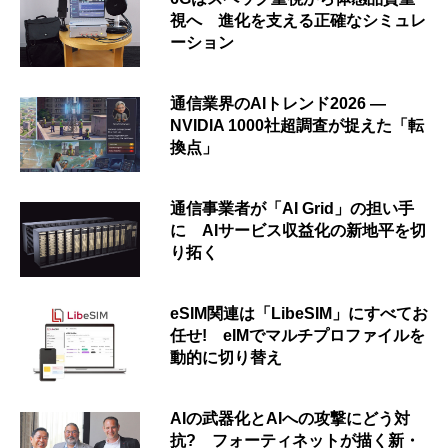
視へ 進化を支える正確なシミュレ
ーション
通信業界のAIトレンド2026 ―
NVIDIA 1000社超調査が捉えた「転
換点」
通信事業者が「AI Grid」の担い手
に AIサービス収益化の新地平を切
り拓く
eSIM関連は「LibeSIM」にすべてお
任せ! eIMでマルチプロファイルを
動的に切り替え
AIの武器化とAIへの攻撃にどう対
抗? フォーティネットが描く新・