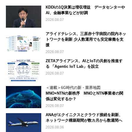
KDDIの1Q決算は増収増益 データセンターや
AI、金融事業などが好調
2026.08.07
アライドテレシス、三原赤十字病院の院内ネッ
トワークを刷新 少人数運用でも安定稼働を支
援
2026.08.07
ZETAアライアンス、AIとIoTの共創を推進す
る 「Agentic IoT Lab」を設立
2026.08.07
＜連載＞6G時代の新・業界地図
MNO×NTNの新秩序 MNOとNTN事業者の関
係は変化するか？
2026.08.07
ANAがエクイニクスとクラウド接続を刷新、
ネットワーク構築期間が数カ月から数週間へ
2026.08.06