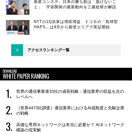
衛星コンステ、日本の勝ち筋は「負けないこ
と」 宇宙開発の最新動向を三菱総研が解説
NTTの1Q決算は増収増益 ドコモの「気球型
HAPS」は9月から能登エリアで実証開始
アクセスランキング一覧
DOWNLOAD
WHITE PAPER RANKING
世界の通信事業者33社の成長戦略：通信業界の収益を次の
レベルへ
［世界4473社調査］通信業界におけるAI成熟度と先駆企業
の戦略
高価な専用ネットワークは本当に必要か？ AIネットワーク
構築の現実解