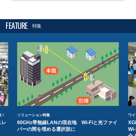
FEATURE
特集
結！
ソリューション特集
ワイ
スレ
60GHz帯無線LANの現在地 Wi-Fiと光ファイ
XG
バーの間を埋める選択肢に
W
介