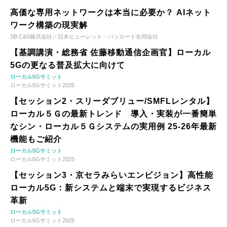
高価な専用ネットワークは本当に必要か？ AIネット
ワーク構築の現実解
SB C&S株式会社／日本ヒューレット・パッカード合同会社
【基調講演・総務省 佐藤移動通信企画官】ローカル
5Gの更なる普及拡大に向けて
ローカル5Gサミット
ローカル5Gサミット2025
【セッション2・スリーダブリュー/SMFLレンタル】
ローカル５Ｇの最新トレンド 導入・実装が一番簡単
なシン・ローカル５Ｇシステムの実用例 25-26年最新
機能もご紹介
ローカル5Gサミット
ローカル5Gサミット2025
【セッション3・京セラみらいエンビジョン】高性能
ローカル5G：新システムと端末で実現するビジネス
革新
ローカル5Gサミット
ローカル5Gサミット2025