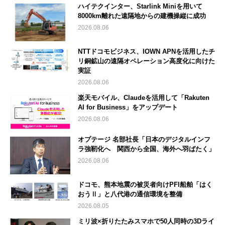
ハイテクインター、Starlink Miniを用いて
8000km離れた遠隔地からの建機操縦に成功
2026.08.06
NTTドコモビジネス、IOWN APNを活用したチ
リ銅鉱山の遠隔オペレーション高度化に向けた
実証
2026.08.06
楽天モバイル、Claudeを活用して「Rakuten
AI for Business」をアップデート
2026.08.06
オプテージ 名部社長「日本のデジタルインフ
ラ強靭化へ 関西から全国、海外へ羽ばたく」
2026.08.06
ドコモ、熊本地震の被災者向けPFI船舶「はく
おうⅡ」と八代港の通信環境を整備
2026.08.05
ミリ波×折りたたみスマホで50人同時の3Dライ