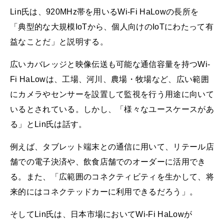
Lin氏は、920MHz帯を用いるWi-Fi HaLowの長所を
「典型的な大規模IoTから、個人向けのIoTにわたって有
益なことだ」と説明する。
広いカバレッジと映像伝送も可能な通信容量を持つWi-
Fi HaLowは、工場、河川、農場・牧場など、広い範囲
にカメラやセンサーを設置して監視を行う用途に向いて
いるとされている。しかし、「様々なユースケースがあ
る」とLin氏は話す。
例えば、タブレット端末との通信に用いて、リテール店
舗での電子決済や、飲食店舗でのオーダーに活用でき
る。また、「広範囲のコネクティビティを生かして、将
来的にはコネクテッドカーに利用できるだろう」。
そしてLin氏は、日本市場においてWi-Fi HaLowが