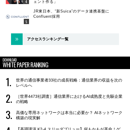
ェント作る」
JR東日本、“新Suica”のデータ連携基盤に
Confluent採用
アクセスランキング一覧
DOWNLOAD
WHITE PAPER RANKING
世界の通信事業者33社の成長戦略：通信業界の収益を次の
レベルへ
［世界4473社調査］通信業界におけるAI成熟度と先駆企業
の戦略
高価な専用ネットワークは本当に必要か？ AIネットワーク
構築の現実解
【基調講演 K2-4 スリーダブリュー】何もかもが革命！ゲ