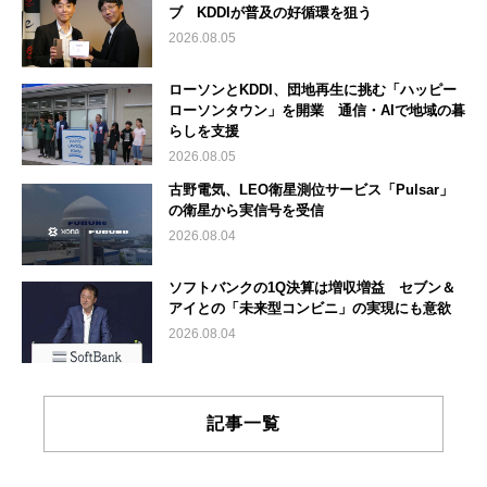
ブ KDDIが普及の好循環を狙う
2026.08.05
ローソンとKDDI、団地再生に挑む「ハッピー
ローソンタウン」を開業 通信・AIで地域の暮
らしを支援
2026.08.05
古野電気、LEO衛星測位サービス「Pulsar」
の衛星から実信号を受信
2026.08.04
ソフトバンクの1Q決算は増収増益 セブン＆
アイとの「未来型コンビニ」の実現にも意欲
2026.08.04
記事一覧