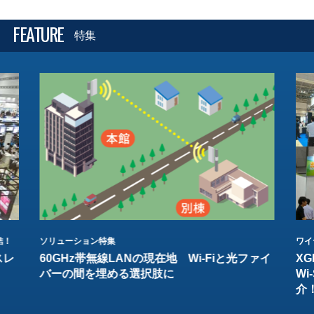
FEATURE
特集
結！
ソリューション特集
ワイ
スレ
60GHz帯無線LANの現在地 Wi-Fiと光ファイ
XG
バーの間を埋める選択肢に
W
介