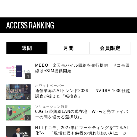
ACCESS RANKING
週間
月間
会員限定
MEEQ、楽天モバイル回線を先行提供 ドコモ回
線はeSIM提供開始
ホワイトペーパー
通信業界のAIトレンド2026 ― NVIDIA 1000社超
調査が捉えた「転換点」
ソリューション特集
60GHz帯無線LANの現在地 Wi-Fiと光ファイバ
ーの間を埋める選択肢に
NTTドコモ、2027年にマーケティングを“フルAI
化”へ 「現場社員も納得の切れ味鋭いAIエージ