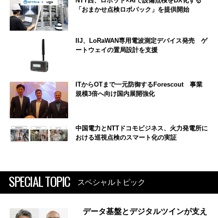
NTT西、ロボット×AIで設備点検をDX化する
「おまかせ点検ロボパック」を提供開始
IIJ、LoRaWAN専用電波測定デバイス発売 ゲ
ートウェイの置局設計を支援
ITからOTまで一元防御するForescout 事業
規模3倍へ向け国内展開強化
中国電力とNTTドコモビジネス、火力発電所に
おける巡視点検のスマート化の実証
SPECIAL TOPIC
スペシャルトピック
データ基盤とデジタルツインが支え