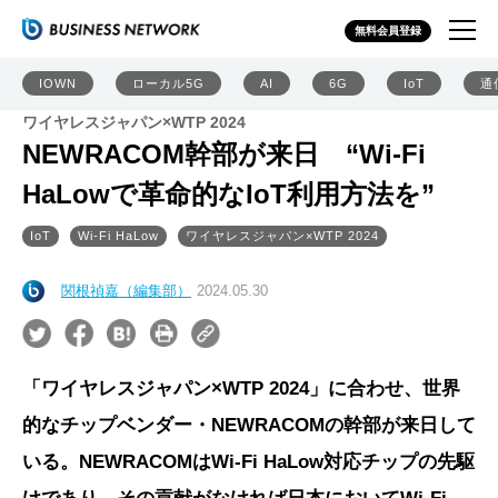
無料会員登録
IOWN
ローカル5G
AI
6G
IoT
通
ワイヤレスジャパン×WTP 2024
NEWRACOM幹部が来日 “Wi-Fi
HaLowで革命的なIoT利用方法を”
IoT
Wi-Fi HaLow
ワイヤレスジャパン×WTP 2024
関根禎嘉（編集部）
2024.05.30
「ワイヤレスジャパン×WTP 2024」に合わせ、世界
的なチップベンダー・NEWRACOMの幹部が来日して
いる。NEWRACOMはWi-Fi HaLow対応チップの先駆