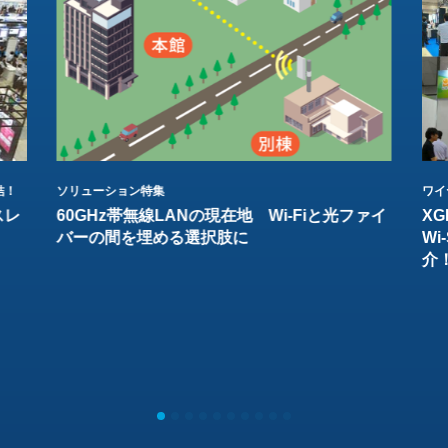
結！
ソリューション特集
ワイ
スレ
60GHz帯無線LANの現在地 Wi-Fiと光ファイ
XG
バーの間を埋める選択肢に
W
介