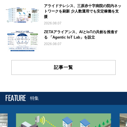
アライドテレシス、三原赤十字病院の院内ネッ
トワークを刷新 少人数運用でも安定稼働を支
援
2026.08.07
ZETAアライアンス、AIとIoTの共創を推進す
る 「Agentic IoT Lab」を設立
2026.08.07
記事一覧
FEATURE
特集