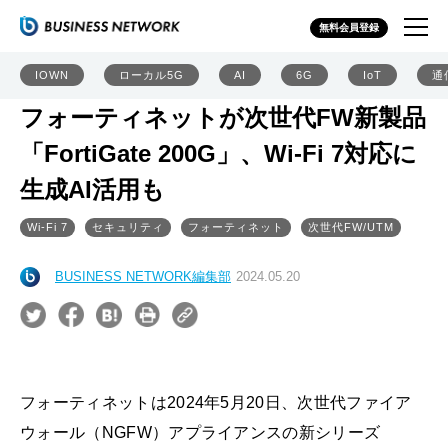
無料会員登録
IOWN
ローカル5G
AI
6G
IoT
通
フォーティネットが次世代FW新製品
「FortiGate 200G」、Wi-Fi 7対応に
生成AI活用も
Wi-Fi 7
セキュリティ
フォーティネット
次世代FW/UTM
BUSINESS NETWORK編集部
2024.05.20
フォーティネットは2024年5月20日、次世代ファイア
ウォール（NGFW）アプライアンスの新シリーズ