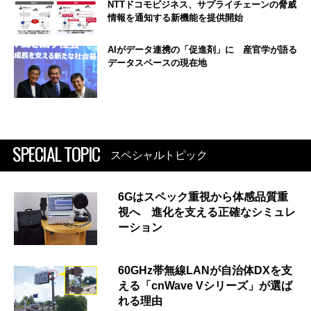
NTTドコモビジネス、サプライチェーンの脅威
情報を通知する新機能を提供開始
AIがデータ連携の「促進剤」に 産官学が語る
データスペースの現在地
SPECIAL TOPIC
スペシャルトピック
6Gはスペック重視から体感品質重
視へ 進化を支える正確なシミュレ
ーション
60GHz帯無線LANが自治体DXを支
える「cnWave Vシリーズ」が選ば
れる理由