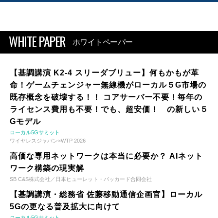
WHITE PAPER
ホワイトペーパー
【基調講演 K2-4 スリーダブリュー】何もかもが革
命！ゲームチェンジャー無線機がローカル５G市場の
既存概念を破壊する！！ コアサーバー不要！毎年の
ライセンス費用も不要！でも、超安価！ の新しい５
Gモデル
ローカル5Gサミット
ワイヤレスジャパン×WTP 2026
高価な専用ネットワークは本当に必要か？ AIネット
ワーク構築の現実解
SB C&S株式会社／日本ヒューレット・パッカード合同会社
【基調講演・総務省 佐藤移動通信企画官】ローカル
5Gの更なる普及拡大に向けて
ローカル5Gサミット