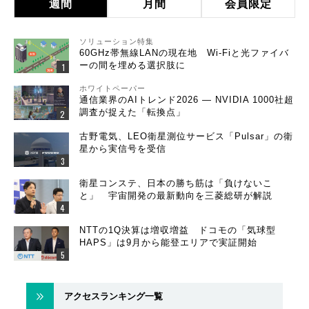
週間
月間
会員限定
ソリューション特集
60GHz帯無線LANの現在地 Wi-Fiと光ファイバ
ーの間を埋める選択肢に
ホワイトペーパー
通信業界のAIトレンド2026 ― NVIDIA 1000社超
調査が捉えた「転換点」
古野電気、LEO衛星測位サービス「Pulsar」の衛
星から実信号を受信
衛星コンステ、日本の勝ち筋は「負けないこ
と」 宇宙開発の最新動向を三菱総研が解説
NTTの1Q決算は増収増益 ドコモの「気球型
HAPS」は9月から能登エリアで実証開始
アクセスランキング一覧