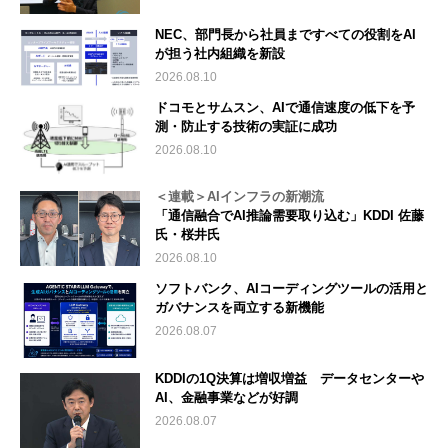
NEC、部門長から社員まですべての役割をAI
が担う社内組織を新設
2026.08.10
ドコモとサムスン、AIで通信速度の低下を予
測・防止する技術の実証に成功
2026.08.10
＜連載＞AIインフラの新潮流
「通信融合でAI推論需要取り込む」KDDI 佐藤
氏・桜井氏
2026.08.10
ソフトバンク、AIコーディングツールの活用と
ガバナンスを両立する新機能
2026.08.07
KDDIの1Q決算は増収増益 データセンターや
AI、金融事業などが好調
2026.08.07