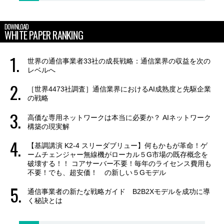
DOWNLOAD
WHITE PAPER RANKING
世界の通信事業者33社の成長戦略：通信業界の収益を次の
レベルへ
［世界4473社調査］通信業界におけるAI成熟度と先駆企業
の戦略
高価な専用ネットワークは本当に必要か？ AIネットワーク
構築の現実解
【基調講演 K2-4 スリーダブリュー】何もかもが革命！ゲ
ームチェンジャー無線機がローカル５G市場の既存概念を
破壊する！！ コアサーバー不要！毎年のライセンス費用も
不要！でも、超安価！ の新しい５Gモデル
通信事業者の新たな戦略ガイド B2B2Xモデルを成功に導
く秘訣とは