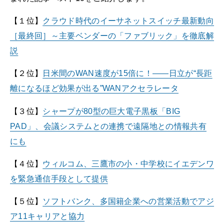
【１位】
クラウド時代のイーサネットスイッチ最新動向
［最終回］～主要ベンダーの「ファブリック」を徹底解
説
【２位】
日米間のWAN速度が15倍に！――日立が“長距
離になるほど効果が出る”WANアクセラレータ
【３位】
シャープが80型の巨大電子黒板「BIG
PAD」、会議システムとの連携で遠隔地との情報共有
にも
【４位】
ウィルコム、三鷹市の小・中学校にイエデンワ
を緊急通信手段として提供
【５位】
ソフトバンク、多国籍企業への営業活動でアジ
ア11キャリアと協力