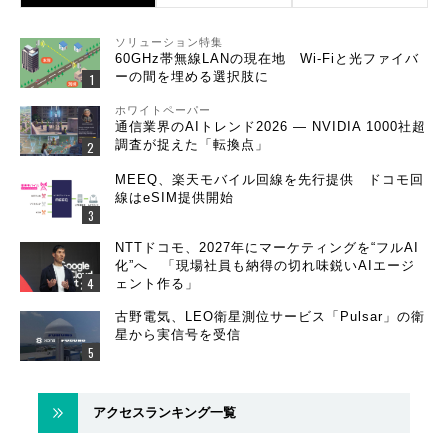
ソリューション特集
60GHz帯無線LANの現在地 Wi-Fiと光ファイバ
ーの間を埋める選択肢に
ホワイトペーパー
通信業界のAIトレンド2026 ― NVIDIA 1000社超
調査が捉えた「転換点」
MEEQ、楽天モバイル回線を先行提供 ドコモ回
線はeSIM提供開始
NTTドコモ、2027年にマーケティングを“フルAI
化”へ 「現場社員も納得の切れ味鋭いAIエージ
ェント作る」
古野電気、LEO衛星測位サービス「Pulsar」の衛
星から実信号を受信
アクセスランキング一覧