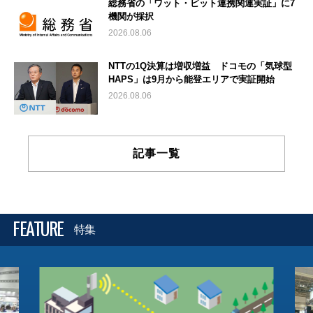
総務省の「ワット・ビット連携関連実証」に7
機関が採択
2026.08.06
NTTの1Q決算は増収増益 ドコモの「気球型
HAPS」は9月から能登エリアで実証開始
2026.08.06
記事一覧
FEATURE
特集