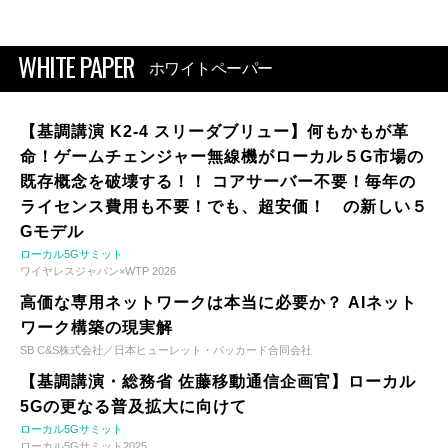
WHITE PAPER
ホワイトペーパー
【基調講演 K2-4 スリーダブリュー】何もかもが革
命！ゲームチェンジャー無線機がローカル５G市場の
既存概念を破壊する！！ コアサーバー不要！毎年の
ライセンス費用も不要！でも、超安価！ の新しい５
Gモデル
ローカル5Gサミット
ワイヤレスジャパン×WTP 2026
高価な専用ネットワークは本当に必要か？ AIネット
ワーク構築の現実解
SB C&S株式会社／日本ヒューレット・パッカード合同会社
【基調講演・総務省 佐藤移動通信企画官】ローカル
5Gの更なる普及拡大に向けて
ローカル5Gサミット
ローカル5Gサミット2025