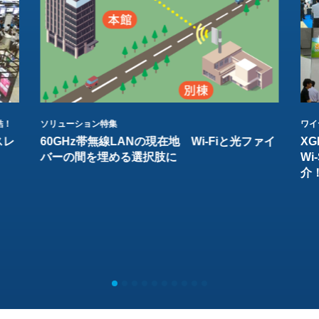
結！
ソリューション特集
ワイ
スレ
60GHz帯無線LANの現在地 Wi-Fiと光ファイ
XG
バーの間を埋める選択肢に
W
介