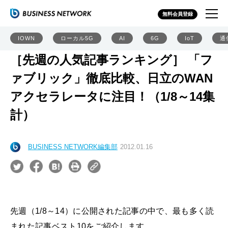
無料会員登録
IOWN
ローカル5G
AI
6G
IoT
通
［先週の人気記事ランキング］ 「フ
ァブリック」徹底比較、日立のWAN
アクセラレータに注目！（1/8～14集
計）
BUSINESS NETWORK編集部
2012.01.16
先週（1/8～14）に公開された記事の中で、最も多く読
まれた記事ベスト10をご紹介します。