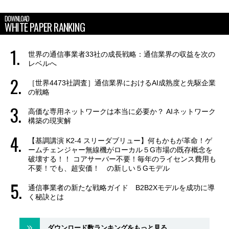
DOWNLOAD
WHITE PAPER RANKING
世界の通信事業者33社の成長戦略：通信業界の収益を次の
レベルへ
［世界4473社調査］通信業界におけるAI成熟度と先駆企業
の戦略
高価な専用ネットワークは本当に必要か？ AIネットワーク
構築の現実解
【基調講演 K2-4 スリーダブリュー】何もかもが革命！ゲ
ームチェンジャー無線機がローカル５G市場の既存概念を
破壊する！！ コアサーバー不要！毎年のライセンス費用も
不要！でも、超安価！ の新しい５Gモデル
通信事業者の新たな戦略ガイド B2B2Xモデルを成功に導
く秘訣とは
ダウンロード数ランキングをもっと見る