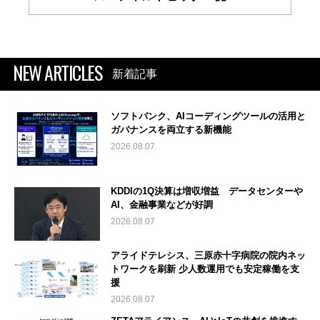
NEW ARTICLES
新着記事
ソフトバンク、AIコーディングツールの活用と
ガバナンスを両立する新機能
2026.08.07
KDDIの1Q決算は増収増益 データセンターや
AI、金融事業などが好調
2026.08.07
アライドテレシス、三原赤十字病院の院内ネッ
トワークを刷新 少人数運用でも安定稼働を支
援
2026.08.07