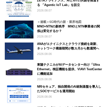
ZETAアライアンス、AIとIoTの共創を推進す
る 「Agentic IoT Lab」を設立
2026.08.07
＜連載＞6G時代の新・業界地図
MNO×NTNの新秩序 MNOとNTN事業者の関
係は変化するか？
2026.08.07
ANAがエクイニクスとクラウド接続を刷新、
ネットワーク構築期間が数カ月から数週間へ
2026.08.06
東陽テクニカがAIデータセンター向け「Ultra
Ethernet」検証機能を提供、VIAVI TestCenter
に機能追加
2026.08.06
NRIセキュア、独自開発のAI統制基盤を導入し
たSOCサービスを運用開始
2026.08.06