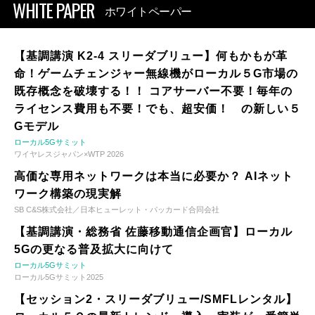
WHITE PAPER
ホワイトペーパー
【基調講演 K2-4 スリーダブリュー】何もかもが革
命！ゲームチェンジャー無線機がローカル５G市場の
既存概念を破壊する！！ コアサーバー不要！毎年の
ライセンス費用も不要！でも、超安価！ の新しい５
Gモデル
ローカル5Gサミット
ワイヤレスジャパン×WTP 2026
高価な専用ネットワークは本当に必要か？ AIネット
ワーク構築の現実解
SB C&S株式会社／日本ヒューレット・パッカード合同会社
【基調講演・総務省 佐藤移動通信企画官】ローカル
5Gの更なる普及拡大に向けて
ローカル5Gサミット
ローカル5Gサミット2025
【セッション2・スリーダブリュー/SMFLレンタル】