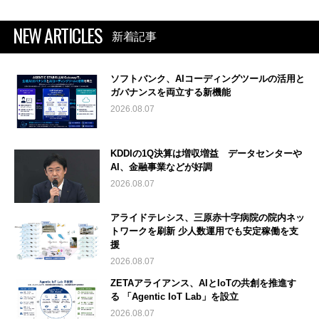
NEW ARTICLES
新着記事
ソフトバンク、AIコーディングツールの活用と
ガバナンスを両立する新機能
2026.08.07
KDDIの1Q決算は増収増益 データセンターや
AI、金融事業などが好調
2026.08.07
アライドテレシス、三原赤十字病院の院内ネッ
トワークを刷新 少人数運用でも安定稼働を支
援
2026.08.07
ZETAアライアンス、AIとIoTの共創を推進す
る 「Agentic IoT Lab」を設立
2026.08.07