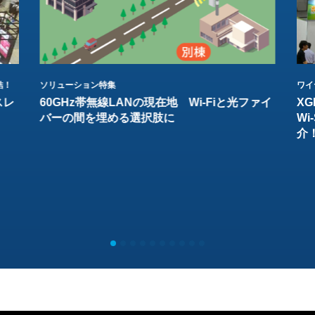
結！
ソリューション特集
ワイ
スレ
60GHz帯無線LANの現在地 Wi-Fiと光ファイ
XG
バーの間を埋める選択肢に
W
介