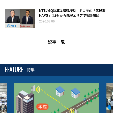
NTTの1Q決算は増収増益 ドコモの「気球型
HAPS」は9月から能登エリアで実証開始
2026.08.06
記事一覧
FEATURE
特集