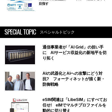
目指す
SPECIAL TOPIC
スペシャルトピック
通信事業者が「AI Grid」の担い手
に AIサービス収益化の新地平を切
り拓く
AIの武器化とAIへの攻撃にどう対
抗? フォーティネットが描く新・
防御戦略
eSIM関連は「LibeSIM」にすべてお
任せ! eIMでマルチプロファイルを
動的に切り替え