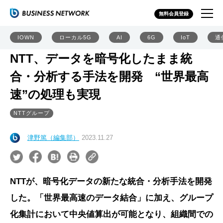
無料会員登録
IOWN
ローカル5G
AI
6G
IoT
通
NTT、データを暗号化したまま統
合・分析する手法を開発 “世界最高
速”の処理も実現
NTTグループ
津野篤（編集部）
2023.11.27
NTTが、暗号化データの新たな統合・分析手法を開発
した。「世界最高速のデータ結合」に加え、グループ
化集計において中央値算出が可能となり、組織間での