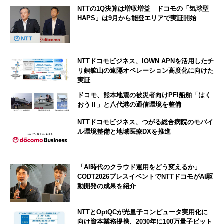
NTTの1Q決算は増収増益 ドコモの「気球型
HAPS」は9月から能登エリアで実証開始
NTTドコモビジネス、IOWN APNを活用したチ
リ銅鉱山の遠隔オペレーション高度化に向けた
実証
ドコモ、熊本地震の被災者向けPFI船舶「はく
おうⅡ」と八代港の通信環境を整備
NTTドコモビジネス、つがる総合病院のモバイ
ル環境整備と地域医療DXを推進
「AI時代のクラウド運用をどう変えるか」
CODT2026プレスイベントでNTTドコモがAI駆
動開発の成果を紹介
NTTとOptQCが光量子コンピュータ実用化に
向け資本業務提携、2030年に100万量子ビット