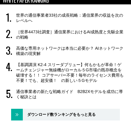
世界の通信事業者33社の成長戦略：通信業界の収益を次の
レベルへ
［世界4473社調査］通信業界におけるAI成熟度と先駆企業
の戦略
高価な専用ネットワークは本当に必要か？ AIネットワーク
構築の現実解
【基調講演 K2-4 スリーダブリュー】何もかもが革命！ゲ
ームチェンジャー無線機がローカル５G市場の既存概念を
破壊する！！ コアサーバー不要！毎年のライセンス費用も
不要！でも、超安価！ の新しい５Gモデル
通信事業者の新たな戦略ガイド B2B2Xモデルを成功に導
く秘訣とは
ダウンロード数ランキングをもっと見る