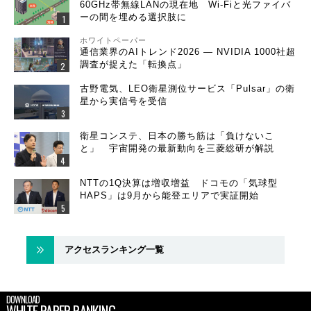
60GHz帯無線LANの現在地 Wi-Fiと光ファイバ
ーの間を埋める選択肢に
ホワイトペーパー
通信業界のAIトレンド2026 ― NVIDIA 1000社超
調査が捉えた「転換点」
古野電気、LEO衛星測位サービス「Pulsar」の衛
星から実信号を受信
衛星コンステ、日本の勝ち筋は「負けないこ
と」 宇宙開発の最新動向を三菱総研が解説
NTTの1Q決算は増収増益 ドコモの「気球型
HAPS」は9月から能登エリアで実証開始
アクセスランキング一覧
DOWNLOAD
WHITE PAPER RANKING