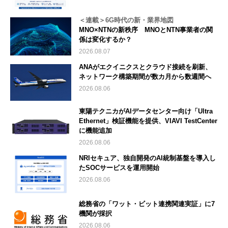
＜連載＞6G時代の新・業界地図
MNO×NTNの新秩序 MNOとNTN事業者の関
係は変化するか？
2026.08.07
ANAがエクイニクスとクラウド接続を刷新、
ネットワーク構築期間が数カ月から数週間へ
2026.08.06
東陽テクニカがAIデータセンター向け「Ultra
Ethernet」検証機能を提供、VIAVI TestCenter
に機能追加
2026.08.06
NRIセキュア、独自開発のAI統制基盤を導入し
たSOCサービスを運用開始
2026.08.06
総務省の「ワット・ビット連携関連実証」に7
機関が採択
2026.08.06