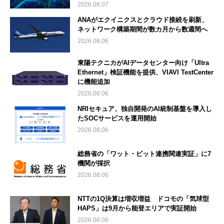
2026.08.07
ANAがエクイニクスとクラウド接続を刷新、
ネットワーク構築期間が数カ月から数週間へ
2026.08.06
東陽テクニカがAIデータセンター向け「Ultra
Ethernet」検証機能を提供、VIAVI TestCenter
に機能追加
2026.08.06
NRIセキュア、独自開発のAI統制基盤を導入し
たSOCサービスを運用開始
2026.08.06
総務省の「ワット・ビット連携関連実証」に7
機関が採択
2026.08.06
NTTの1Q決算は増収増益 ドコモの「気球型
HAPS」は9月から能登エリアで実証開始
2026.08.06