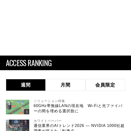
ACCESS RANKING
週間
月間
会員限定
ソリューション特集
60GHz帯無線LANの現在地 Wi-Fiと光ファイバ
ーの間を埋める選択肢に
ホワイトペーパー
通信業界のAIトレンド2026 ― NVIDIA 1000社超
調査が捉えた「転換点」