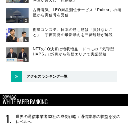
古野電気、LEO衛星測位サービス「Pulsar」の衛
星から実信号を受信
衛星コンステ、日本の勝ち筋は「負けないこ
と」 宇宙開発の最新動向を三菱総研が解説
NTTの1Q決算は増収増益 ドコモの「気球型
HAPS」は9月から能登エリアで実証開始
アクセスランキング一覧
DOWNLOAD
WHITE PAPER RANKING
世界の通信事業者33社の成長戦略：通信業界の収益を次の
レベルへ