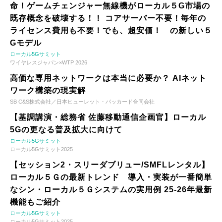
命！ゲームチェンジャー無線機がローカル５G市場の
既存概念を破壊する！！ コアサーバー不要！毎年の
ライセンス費用も不要！でも、超安価！ の新しい５
Gモデル
ローカル5Gサミット
ワイヤレスジャパン×WTP 2026
高価な専用ネットワークは本当に必要か？ AIネット
ワーク構築の現実解
SB C&S株式会社／日本ヒューレット・パッカード合同会社
【基調講演・総務省 佐藤移動通信企画官】ローカル
5Gの更なる普及拡大に向けて
ローカル5Gサミット
ローカル5Gサミット2025
【セッション2・スリーダブリュー/SMFLレンタル】
ローカル５Ｇの最新トレンド 導入・実装が一番簡単
なシン・ローカル５Ｇシステムの実用例 25-26年最新
機能もご紹介
ローカル5Gサミット
ローカル5Gサミット2025