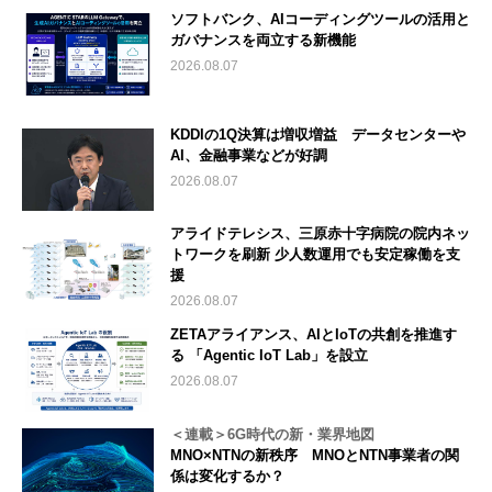
ソフトバンク、AIコーディングツールの活用と
ガバナンスを両立する新機能
2026.08.07
KDDIの1Q決算は増収増益 データセンターや
AI、金融事業などが好調
2026.08.07
アライドテレシス、三原赤十字病院の院内ネッ
トワークを刷新 少人数運用でも安定稼働を支
援
2026.08.07
ZETAアライアンス、AIとIoTの共創を推進す
る 「Agentic IoT Lab」を設立
2026.08.07
＜連載＞6G時代の新・業界地図
MNO×NTNの新秩序 MNOとNTN事業者の関
係は変化するか？