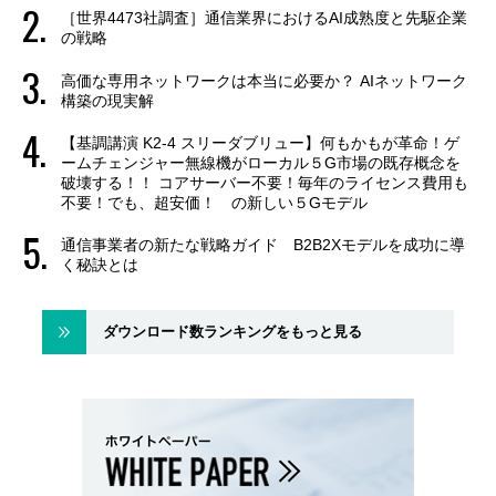
［世界4473社調査］通信業界におけるAI成熟度と先駆企業
の戦略
高価な専用ネットワークは本当に必要か？ AIネットワーク
構築の現実解
【基調講演 K2-4 スリーダブリュー】何もかもが革命！ゲ
ームチェンジャー無線機がローカル５G市場の既存概念を
破壊する！！ コアサーバー不要！毎年のライセンス費用も
不要！でも、超安価！ の新しい５Gモデル
通信事業者の新たな戦略ガイド B2B2Xモデルを成功に導
く秘訣とは
ダウンロード数ランキングをもっと見る