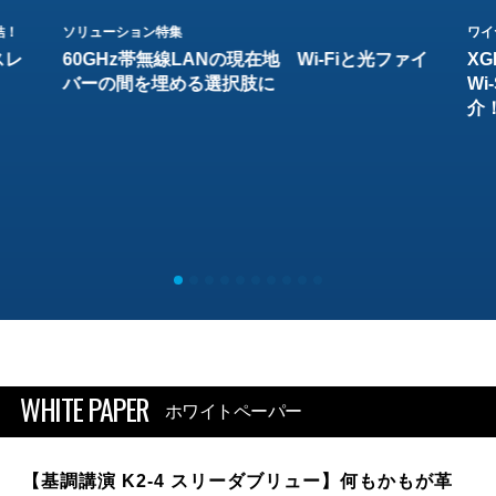
結！
ソリューション特集
ワイ
スレ
60GHz帯無線LANの現在地 Wi-Fiと光ファイ
XG
バーの間を埋める選択肢に
W
介
WHITE PAPER
ホワイトペーパー
【基調講演 K2-4 スリーダブリュー】何もかもが革