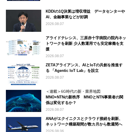
KDDIの1Q決算は増収増益 データセンターや
AI、金融事業などが好調
2026.08.07
アライドテレシス、三原赤十字病院の院内ネッ
トワークを刷新 少人数運用でも安定稼働を支
援
2026.08.07
ZETAアライアンス、AIとIoTの共創を推進す
る 「Agentic IoT Lab」を設立
2026.08.07
＜連載＞6G時代の新・業界地図
MNO×NTNの新秩序 MNOとNTN事業者の関
係は変化するか？
2026.08.07
ANAがエクイニクスとクラウド接続を刷新、
ネットワーク構築期間が数カ月から数週間へ
2026.08.06