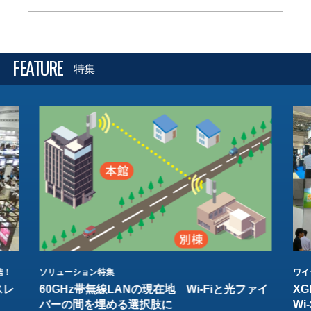
FEATURE
特集
結！
ソリューション特集
ワイ
スレ
60GHz帯無線LANの現在地 Wi-Fiと光ファイ
XG
バーの間を埋める選択肢に
W