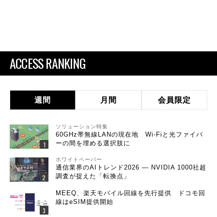
ACCESS RANKING
週間
月間
会員限定
ソリューション特集
60GHz帯無線LANの現在地 Wi-Fiと光ファイバ
ーの間を埋める選択肢に
ホワイトペーパー
通信業界のAIトレンド2026 ― NVIDIA 1000社超
調査が捉えた「転換点」
MEEQ、楽天モバイル回線を先行提供 ドコモ回
線はeSIM提供開始