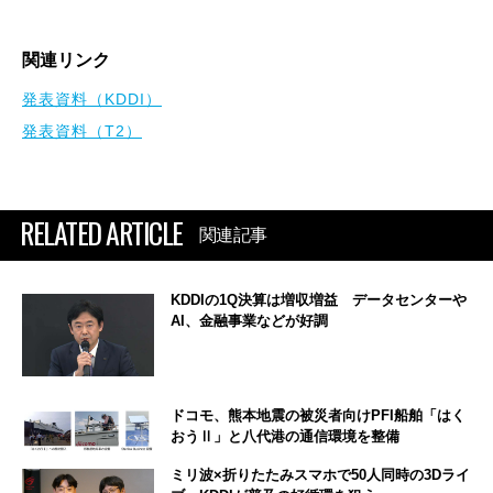
関連リンク
発表資料（KDDI）
発表資料（T2）
RELATED ARTICLE
関連記事
KDDIの1Q決算は増収増益 データセンターや
AI、金融事業などが好調
ドコモ、熊本地震の被災者向けPFI船舶「はく
おうⅡ」と八代港の通信環境を整備
ミリ波×折りたたみスマホで50人同時の3Dライ