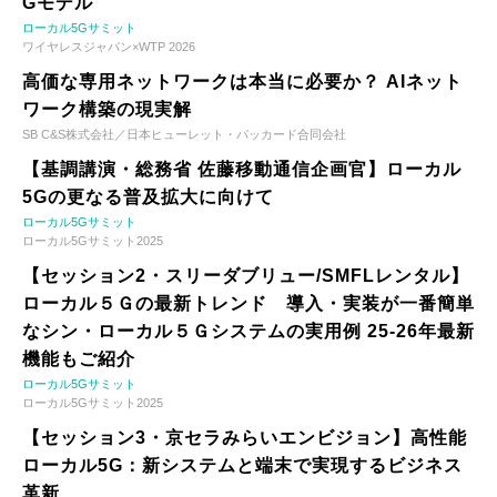
Gモデル
ローカル5Gサミット
ワイヤレスジャパン×WTP 2026
高価な専用ネットワークは本当に必要か？ AIネット
ワーク構築の現実解
SB C&S株式会社／日本ヒューレット・パッカード合同会社
【基調講演・総務省 佐藤移動通信企画官】ローカル
5Gの更なる普及拡大に向けて
ローカル5Gサミット
ローカル5Gサミット2025
【セッション2・スリーダブリュー/SMFLレンタル】
ローカル５Ｇの最新トレンド 導入・実装が一番簡単
なシン・ローカル５Ｇシステムの実用例 25-26年最新
機能もご紹介
ローカル5Gサミット
ローカル5Gサミット2025
【セッション3・京セラみらいエンビジョン】高性能
ローカル5G：新システムと端末で実現するビジネス
革新