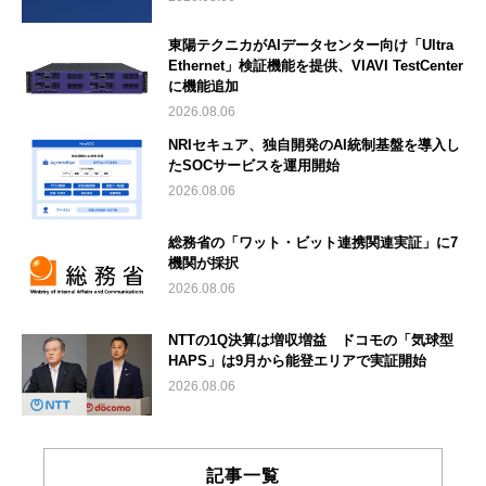
東陽テクニカがAIデータセンター向け「Ultra
Ethernet」検証機能を提供、VIAVI TestCenter
に機能追加
2026.08.06
NRIセキュア、独自開発のAI統制基盤を導入し
たSOCサービスを運用開始
2026.08.06
総務省の「ワット・ビット連携関連実証」に7
機関が採択
2026.08.06
NTTの1Q決算は増収増益 ドコモの「気球型
HAPS」は9月から能登エリアで実証開始
2026.08.06
記事一覧