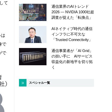
として
通信業界のAIトレンド
2026 ― NVIDIA 1000社超
調査が捉えた「転換点」
AIネイティブ時代の通信
インフラに不可欠な
いは
「Trusted Connectivity」
身で
通信事業者が「AI Grid」
がで
の担い手に AIサービス
収益化の新地平を切り拓
く
スペシャル一覧