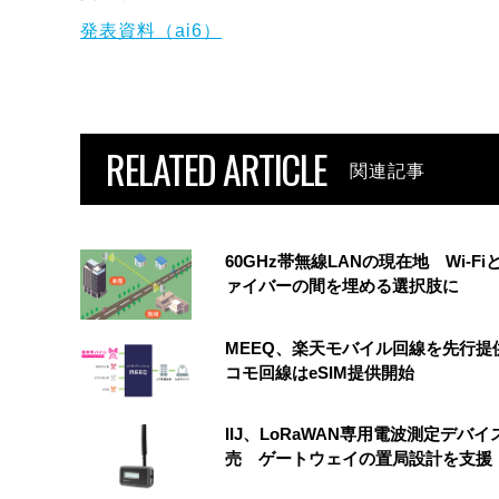
発表資料（ai6）
RELATED ARTICLE
関連記事
60GHz帯無線LANの現在地 Wi-Fi
ァイバーの間を埋める選択肢に
MEEQ、楽天モバイル回線を先行提
コモ回線はeSIM提供開始
IIJ、LoRaWAN専用電波測定デバイ
売 ゲートウェイの置局設計を支援