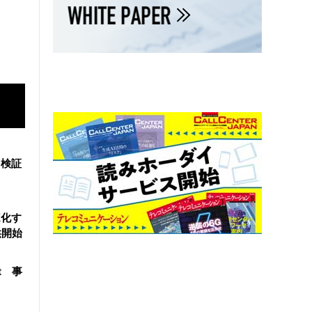
を検証
X化す
供開始
t 事