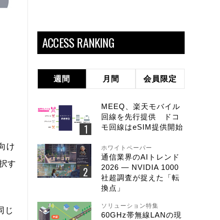
ACCESS RANKING
週間
月間
会員限定
MEEQ、楽天モバイル
回線を先行提供 ドコ
モ回線はeSIM提供開始
ン向け
ホワイトペーパー
通信業界のAIトレンド
選択す
2026 ― NVIDIA 1000
社超調査が捉えた「転
換点」
ソリューション特集
は同じ
60GHz帯無線LANの現