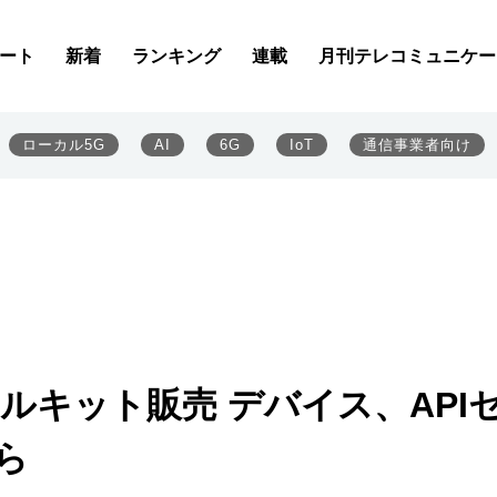
ート
新着
ランキング
連載
月刊テレコミュニケー
ローカル5G
AI
6G
IoT
通信事業者向け
アルキット販売 デバイス、API
ら