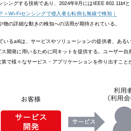
ングする技術であり、2024年9月にはIEEE 802.11bf
bfとは？＞Wi-Fiセンシングで侵入者も転倒も無線で検知｜
や物の詳細な動きの検知への活用が期待されている。
しているai6は、サービスやソリューションの提供者、ある
ビス開発に用いるために同キットを提供する。ユーザー自
次第で様々なサービス・アプリケーションを作り出すこと