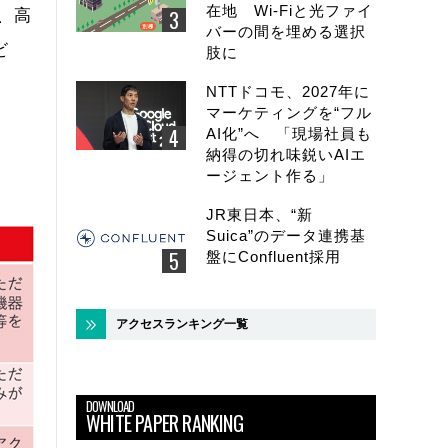
在地 Wi-Fiと光ファイ
、高
バーの間を埋める選択
ビ
肢に
。
NTTドコモ、2027年に
マーケティングを“フル
AI化”へ 「現場社員も
サ
納得の切れ味鋭いAIエ
ージェント作る」
JR東日本、“新
Suica”のデータ連携基
盤にConfluent採用
アクセスランキング一覧
DOWNLOAD
WHITE PAPER RANKING