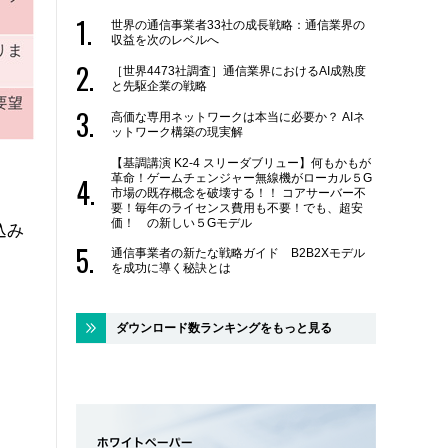
世界の通信事業者33社の成長戦略：通信業界の
収益を次のレベルへ
［世界4473社調査］通信業界におけるAI成熟度
と先駆企業の戦略
高価な専用ネットワークは本当に必要か？ AIネ
ットワーク構築の現実解
【基調講演 K2-4 スリーダブリュー】何もかもが
革命！ゲームチェンジャー無線機がローカル５G
市場の既存概念を破壊する！！ コアサーバー不
要！毎年のライセンス費用も不要！でも、超安
価！ の新しい５Gモデル
込み
通信事業者の新たな戦略ガイド B2B2Xモデル
を成功に導く秘訣とは
ダウンロード数ランキングをもっと見る