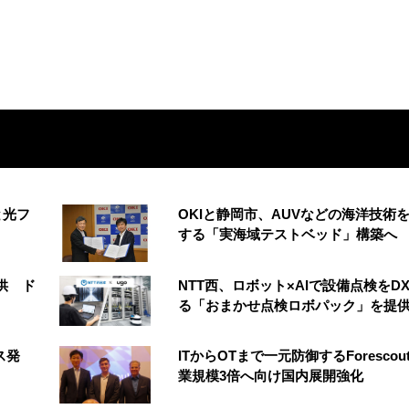
と光フ
OKIと静岡市、AUVなどの海洋技術
する「実海域テストベッド」構築へ
供 ド
NTT西、ロボット×AIで設備点検をD
る「おまかせ点検ロボパック」を提
ス発
ITからOTまで一元防御するForescou
業規模3倍へ向け国内展開強化