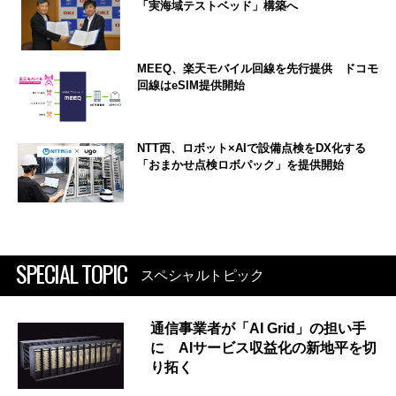
「実海域テストベッド」構築へ
MEEQ、楽天モバイル回線を先行提供 ドコモ
回線はeSIM提供開始
NTT西、ロボット×AIで設備点検をDX化する
「おまかせ点検ロボパック」を提供開始
SPECIAL TOPIC
スペシャルトピック
通信事業者が「AI Grid」の担い手
に AIサービス収益化の新地平を切
り拓く