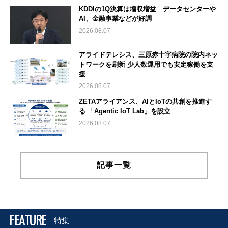
KDDIの1Q決算は増収増益 データセンターや
AI、金融事業などが好調
2026.08.07
アライドテレシス、三原赤十字病院の院内ネッ
トワークを刷新 少人数運用でも安定稼働を支
援
2026.08.07
ZETAアライアンス、AIとIoTの共創を推進す
る 「Agentic IoT Lab」を設立
2026.08.07
記事一覧
FEATURE
特集