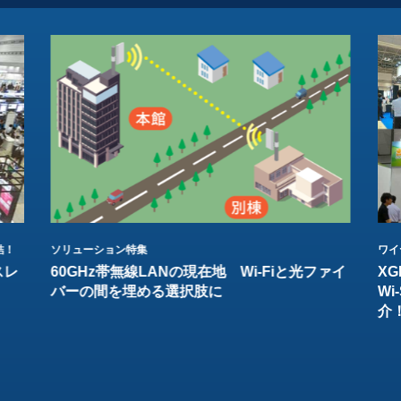
結！
ソリューション特集
ワイ
スレ
60GHz帯無線LANの現在地 Wi-Fiと光ファイ
XG
バーの間を埋める選択肢に
W
介