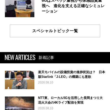
6Gはスペック重視から体感品質重
視へ 進化を支える正確なシミュレ
ーション
スペシャルトピック一覧
NEW ARTICLES
新着記事
楽天モバイルの設備投資の進捗状況は？ 日本
版Starlink「J-LEO」の構築にも意欲
2026.08.10
NTT東、ローカル5Gを活用した長岡まつり大
花火大会の4Kライブ配信を実現
2026.08.10