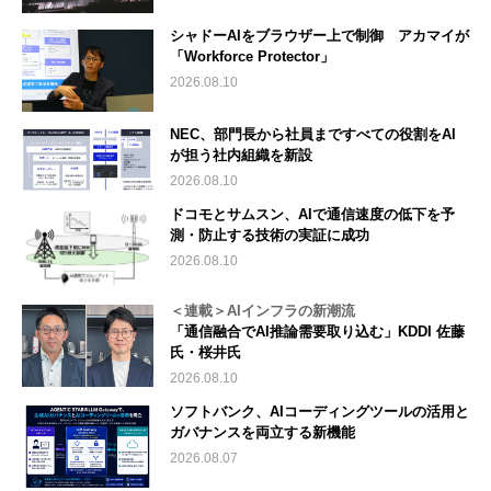
シャドーAIをブラウザー上で制御 アカマイが
「Workforce Protector」
2026.08.10
NEC、部門長から社員まですべての役割をAI
が担う社内組織を新設
2026.08.10
ドコモとサムスン、AIで通信速度の低下を予
測・防止する技術の実証に成功
2026.08.10
＜連載＞AIインフラの新潮流
「通信融合でAI推論需要取り込む」KDDI 佐藤
氏・桜井氏
2026.08.10
ソフトバンク、AIコーディングツールの活用と
ガバナンスを両立する新機能
2026.08.07