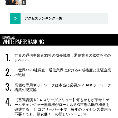
アクセスランキング一覧
DOWNLOAD
WHITE PAPER RANKING
世界の通信事業者33社の成長戦略：通信業界の収益を次の
レベルへ
［世界4473社調査］通信業界におけるAI成熟度と先駆企業
の戦略
高価な専用ネットワークは本当に必要か？ AIネットワーク
構築の現実解
【基調講演 K2-4 スリーダブリュー】何もかもが革命！ゲ
ームチェンジャー無線機がローカル５G市場の既存概念を
破壊する！！ コアサーバー不要！毎年のライセンス費用も
不要！でも、超安価！ の新しい５Gモデル