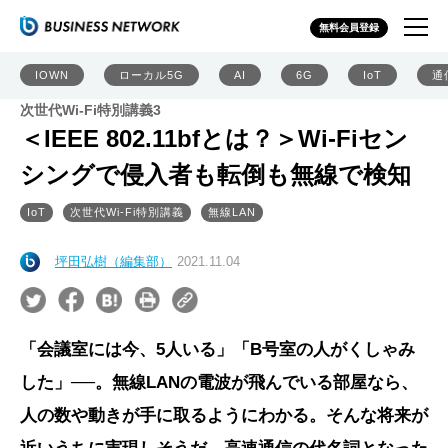
無料会員登録
IOWN
ローカル5G
AI
6G
IoT
通
次世代Wi-Fi特別講義3
＜IEEE 802.11bfとは？＞Wi-Fiセン
シングで侵入者も転倒も無線で検知
IoT
次世代Wi-Fi特別講義
無線LAN
坪田弘樹（編集部）
2021.11.04
「会議室には今、5人いる」「B号室の人がくしゃみ
した」──。無線LANの電波が飛んでいる部屋なら、
人の数や動きが手に取るようにわかる。そんな将来が