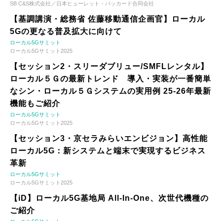
SB C&S株式会社／日本ヒューレット・パッカード合同会社
【基調講演・総務省 佐藤移動通信企画官】ローカル
5Gの更なる普及拡大に向けて
ローカル5Gサミット
ローカル5Gサミット2025
【セッション2・スリーダブリュー/SMFLレンタル】
ローカル５Ｇの最新トレンド 導入・実装が一番簡単
なシン・ローカル５Ｇシステムの実用例 25-26年最新
機能もご紹介
ローカル5Gサミット
ローカル5Gサミット2025
【セッション3・京セラみらいエンビジョン】高性能
ローカル5G：新システムと端末で実現するビジネス
革新
ローカル5Gサミット
ローカル5Gサミット2025
【iD】ローカル5G基地局 All-In-One、次世代機種の
ご紹介