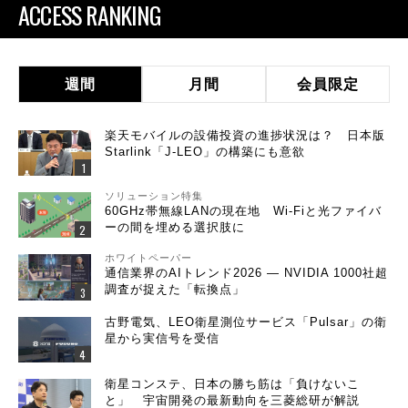
ACCESS RANKING
週間
月間
会員限定
楽天モバイルの設備投資の進捗状況は？ 日本版
Starlink「J-LEO」の構築にも意欲
ソリューション特集
60GHz帯無線LANの現在地 Wi-Fiと光ファイバ
ーの間を埋める選択肢に
ホワイトペーパー
通信業界のAIトレンド2026 ― NVIDIA 1000社超
調査が捉えた「転換点」
古野電気、LEO衛星測位サービス「Pulsar」の衛
星から実信号を受信
衛星コンステ、日本の勝ち筋は「負けないこ
と」 宇宙開発の最新動向を三菱総研が解説