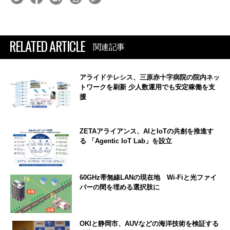
RELATED ARTICLE
関連記事
アライドテレシス、三原赤十字病院の院内ネッ
トワークを刷新 少人数運用でも安定稼働を支
援
ZETAアライアンス、AIとIoTの共創を推進す
る 「Agentic IoT Lab」を設立
60GHz帯無線LANの現在地 Wi-Fiと光ファイ
バーの間を埋める選択肢に
OKIと静岡市、AUVなどの海洋技術を検証する