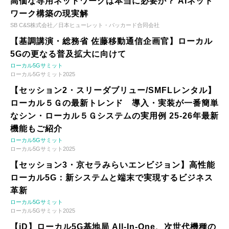
高価な専用ネットワークは本当に必要か？ AIネット
ワーク構築の現実解
SB C&S株式会社／日本ヒューレット・パッカード合同会社
【基調講演・総務省 佐藤移動通信企画官】ローカル
5Gの更なる普及拡大に向けて
ローカル5Gサミット
ローカル5Gサミット2025
【セッション2・スリーダブリュー/SMFLレンタル】
ローカル５Ｇの最新トレンド 導入・実装が一番簡単
なシン・ローカル５Ｇシステムの実用例 25-26年最新
機能もご紹介
ローカル5Gサミット
ローカル5Gサミット2025
【セッション3・京セラみらいエンビジョン】高性能
ローカル5G：新システムと端末で実現するビジネス
革新
ローカル5Gサミット
ローカル5Gサミット2025
【iD】ローカル5G基地局 All-In-One、次世代機種の