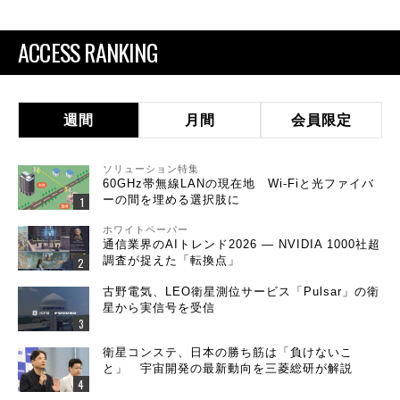
ACCESS RANKING
週間
月間
会員限定
ソリューション特集
60GHz帯無線LANの現在地 Wi-Fiと光ファイバ
ーの間を埋める選択肢に
ホワイトペーパー
通信業界のAIトレンド2026 ― NVIDIA 1000社超
調査が捉えた「転換点」
古野電気、LEO衛星測位サービス「Pulsar」の衛
星から実信号を受信
衛星コンステ、日本の勝ち筋は「負けないこ
と」 宇宙開発の最新動向を三菱総研が解説