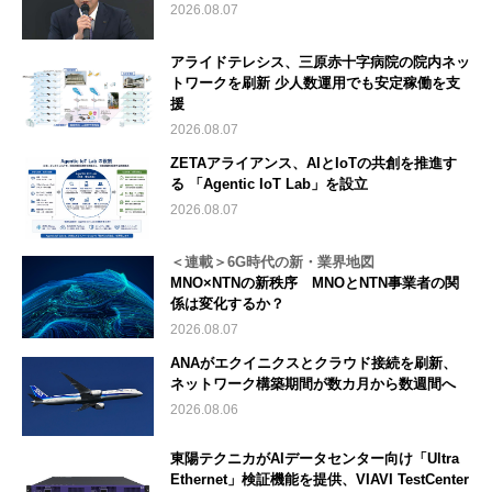
2026.08.07
アライドテレシス、三原赤十字病院の院内ネッ
トワークを刷新 少人数運用でも安定稼働を支
援
2026.08.07
ZETAアライアンス、AIとIoTの共創を推進す
る 「Agentic IoT Lab」を設立
2026.08.07
＜連載＞6G時代の新・業界地図
MNO×NTNの新秩序 MNOとNTN事業者の関
係は変化するか？
2026.08.07
ANAがエクイニクスとクラウド接続を刷新、
ネットワーク構築期間が数カ月から数週間へ
2026.08.06
東陽テクニカがAIデータセンター向け「Ultra
Ethernet」検証機能を提供、VIAVI TestCenter