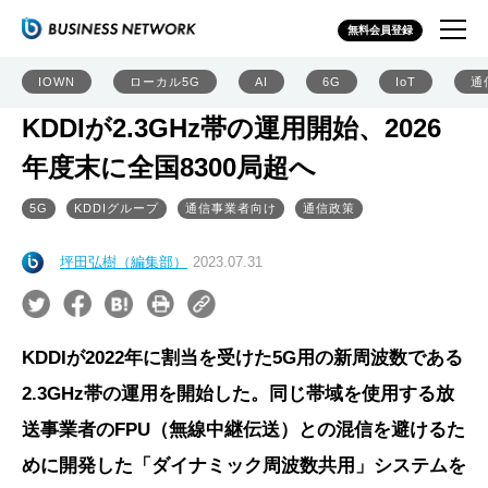
無料会員登録
IOWN
ローカル5G
AI
6G
IoT
通
KDDIが2.3GHz帯の運用開始、2026
年度末に全国8300局超へ
5G
KDDIグループ
通信事業者向け
通信政策
坪田弘樹（編集部）
2023.07.31
KDDIが2022年に割当を受けた5G用の新周波数である
2.3GHz帯の運用を開始した。同じ帯域を使用する放
送事業者のFPU（無線中継伝送）との混信を避けるた
めに開発した「ダイナミック周波数共用」システムを