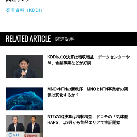
発表資料（KDDI）
RELATED ARTICLE
関連記事
KDDIの1Q決算は増収増益 データセンターや
AI、金融事業などが好調
MNO×NTNの新秩序 MNOとNTN事業者の関
係は変化するか？
NTTの1Q決算は増収増益 ドコモの「気球型
HAPS」は9月から能登エリアで実証開始