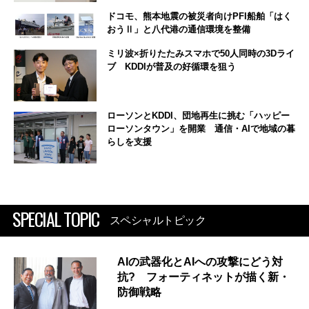
ドコモ、熊本地震の被災者向けPFI船舶「はく
おうⅡ」と八代港の通信環境を整備
ミリ波×折りたたみスマホで50人同時の3Dライ
ブ KDDIが普及の好循環を狙う
ローソンとKDDI、団地再生に挑む「ハッピー
ローソンタウン」を開業 通信・AIで地域の暮
らしを支援
SPECIAL TOPIC
スペシャルトピック
AIの武器化とAIへの攻撃にどう対
抗? フォーティネットが描く新・
防御戦略