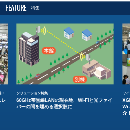
FEATURE
特集
結！
ソリューション特集
ワイ
スレ
60GHz帯無線LANの現在地 Wi-Fiと光ファイ
XG
バーの間を埋める選択肢に
W
介