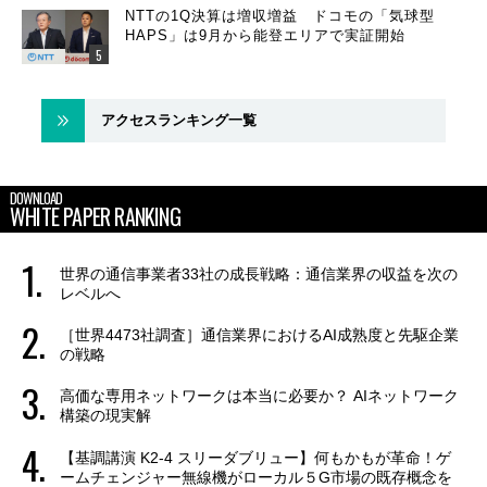
NTTの1Q決算は増収増益 ドコモの「気球型
HAPS」は9月から能登エリアで実証開始
アクセスランキング一覧
DOWNLOAD
WHITE PAPER RANKING
世界の通信事業者33社の成長戦略：通信業界の収益を次の
レベルへ
［世界4473社調査］通信業界におけるAI成熟度と先駆企業
の戦略
高価な専用ネットワークは本当に必要か？ AIネットワーク
構築の現実解
【基調講演 K2-4 スリーダブリュー】何もかもが革命！ゲ
ームチェンジャー無線機がローカル５G市場の既存概念を