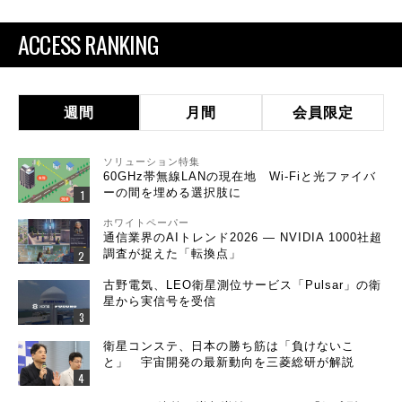
ACCESS RANKING
週間
月間
会員限定
ソリューション特集
60GHz帯無線LANの現在地 Wi-Fiと光ファイバ
ーの間を埋める選択肢に
ホワイトペーパー
通信業界のAIトレンド2026 ― NVIDIA 1000社超
調査が捉えた「転換点」
古野電気、LEO衛星測位サービス「Pulsar」の衛
星から実信号を受信
衛星コンステ、日本の勝ち筋は「負けないこ
と」 宇宙開発の最新動向を三菱総研が解説