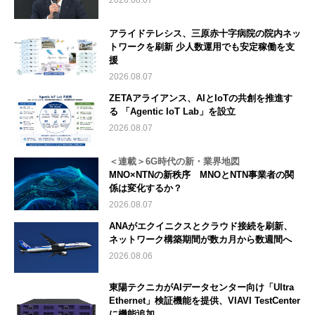
2026.08.07
アライドテレシス、三原赤十字病院の院内ネッ
トワークを刷新 少人数運用でも安定稼働を支
援
2026.08.07
ZETAアライアンス、AIとIoTの共創を推進す
る 「Agentic IoT Lab」を設立
2026.08.07
＜連載＞6G時代の新・業界地図
MNO×NTNの新秩序 MNOとNTN事業者の関
係は変化するか？
2026.08.07
ANAがエクイニクスとクラウド接続を刷新、
ネットワーク構築期間が数カ月から数週間へ
2026.08.06
東陽テクニカがAIデータセンター向け「Ultra
Ethernet」検証機能を提供、VIAVI TestCenter
に機能追加