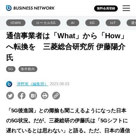
無料会員登録
IOWN
ローカル5G
AI
6G
IoT
通
通信事業者は「What」から「How」
へ転換を 三菱総合研究所 伊藤陽介
氏
5G
海外動向
津野篤（編集部）
2023.08.03
「5G後進国」との揶揄も聞こえるようになった日本
の5G状況。だが、三菱総研の伊藤氏は「5Gシフトに
遅れているとは思わない」と語る。ただ、日本の通信