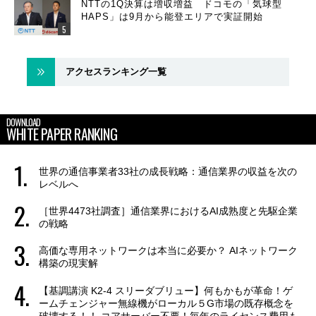
NTTの1Q決算は増収増益 ドコモの「気球型
HAPS」は9月から能登エリアで実証開始
アクセスランキング一覧
DOWNLOAD
WHITE PAPER RANKING
世界の通信事業者33社の成長戦略：通信業界の収益を次の
レベルへ
［世界4473社調査］通信業界におけるAI成熟度と先駆企業
の戦略
高価な専用ネットワークは本当に必要か？ AIネットワーク
構築の現実解
【基調講演 K2-4 スリーダブリュー】何もかもが革命！ゲ
ームチェンジャー無線機がローカル５G市場の既存概念を
破壊する！！ コアサーバー不要！毎年のライセンス費用も