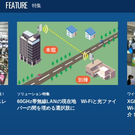
FEATURE
特集
結！
ソリューション特集
ワイ
スレ
60GHz帯無線LANの現在地 Wi-Fiと光ファイ
XG
バーの間を埋める選択肢に
W
介