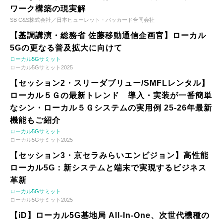
ワーク構築の現実解
SB C&S株式会社／日本ヒューレット・パッカード合同会社
【基調講演・総務省 佐藤移動通信企画官】ローカル
5Gの更なる普及拡大に向けて
ローカル5Gサミット
ローカル5Gサミット2025
【セッション2・スリーダブリュー/SMFLレンタル】
ローカル５Ｇの最新トレンド 導入・実装が一番簡単
なシン・ローカル５Ｇシステムの実用例 25-26年最新
機能もご紹介
ローカル5Gサミット
ローカル5Gサミット2025
【セッション3・京セラみらいエンビジョン】高性能
ローカル5G：新システムと端末で実現するビジネス
革新
ローカル5Gサミット
ローカル5Gサミット2025
【iD】ローカル5G基地局 All-In-One、次世代機種の