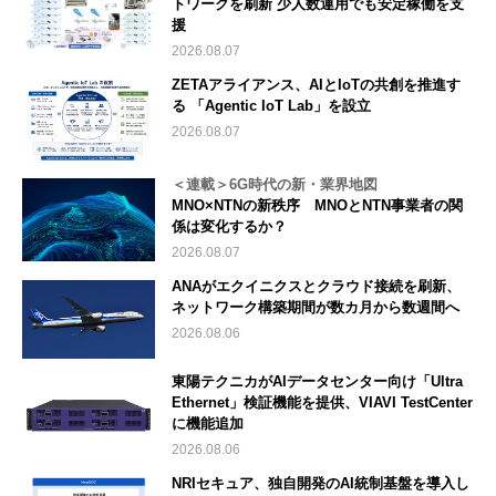
トワークを刷新 少人数運用でも安定稼働を支
援
2026.08.07
ZETAアライアンス、AIとIoTの共創を推進す
る 「Agentic IoT Lab」を設立
2026.08.07
＜連載＞6G時代の新・業界地図
MNO×NTNの新秩序 MNOとNTN事業者の関
係は変化するか？
2026.08.07
ANAがエクイニクスとクラウド接続を刷新、
ネットワーク構築期間が数カ月から数週間へ
2026.08.06
東陽テクニカがAIデータセンター向け「Ultra
Ethernet」検証機能を提供、VIAVI TestCenter
に機能追加
2026.08.06
NRIセキュア、独自開発のAI統制基盤を導入し