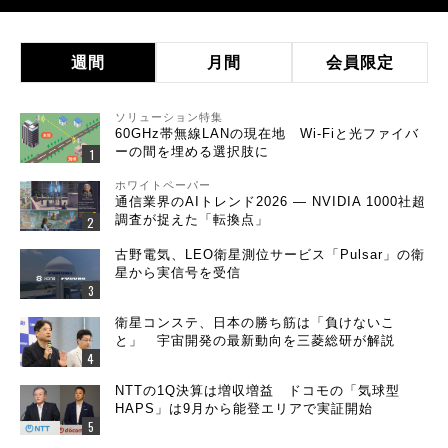
週間
月間
会員限定
ソリューション特集
60GHz帯無線LANの現在地 Wi-Fiと光ファイバ
ーの間を埋める選択肢に
ホワイトペーパー
通信業界のAIトレンド2026 ― NVIDIA 1000社超
調査が捉えた「転換点」
古野電気、LEO衛星測位サービス「Pulsar」の衛
星から実信号を受信
衛星コンステ、日本の勝ち筋は「負けないこ
と」 宇宙開発の最新動向を三菱総研が解説
NTTの1Q決算は増収増益 ドコモの「気球型
HAPS」は9月から能登エリアで実証開始