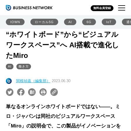
無料会員登録
IOWN
ローカル5G
AI
6G
IoT
通
“ホワイトボード”から“ビジュアル
ワークスペース”へ AI搭載で進化し
たMiro
AI
働き方
関根禎嘉（編集部）
2023.06.30
単なるオンラインホワイトボードではない――。ミ
ロ・ジャパンは同社のビジュアルワークスペース
「Miro」の説明会で、この製品がイノベーションを