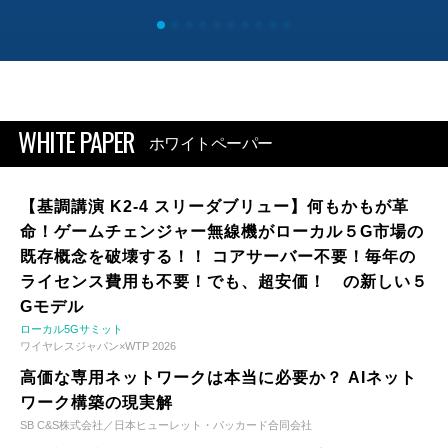
WHITE PAPER
ホワイトペーパー
【基調講演 K2-4 スリーダブリュー】何もかもが革
命！ゲームチェンジャー無線機がローカル５G市場の
既存概念を破壊する！！ コアサーバー不要！毎年の
ライセンス費用も不要！でも、超安価！ の新しい５
Gモデル
ローカル5Gサミット
ワイヤレスジャパン×WTP 2026
高価な専用ネットワークは本当に必要か？ AIネット
ワーク構築の現実解
SB C&S株式会社／日本ヒューレット・パッカード合同会社