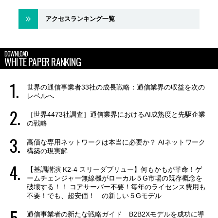
アクセスランキング一覧
DOWNLOAD
WHITE PAPER RANKING
世界の通信事業者33社の成長戦略：通信業界の収益を次の
レベルへ
［世界4473社調査］通信業界におけるAI成熟度と先駆企業
の戦略
高価な専用ネットワークは本当に必要か？ AIネットワーク
構築の現実解
【基調講演 K2-4 スリーダブリュー】何もかもが革命！ゲ
ームチェンジャー無線機がローカル５G市場の既存概念を
破壊する！！ コアサーバー不要！毎年のライセンス費用も
不要！でも、超安価！ の新しい５Gモデル
通信事業者の新たな戦略ガイド B2B2Xモデルを成功に導