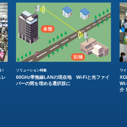
結！
ソリューション特集
ワイ
スレ
60GHz帯無線LANの現在地 Wi-Fiと光ファイ
XG
バーの間を埋める選択肢に
W
介