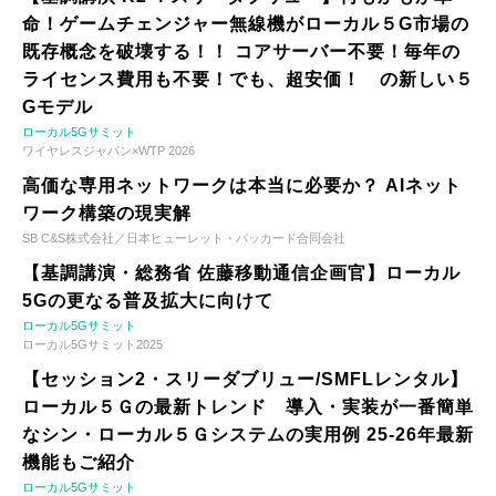
命！ゲームチェンジャー無線機がローカル５G市場の
既存概念を破壊する！！ コアサーバー不要！毎年の
ライセンス費用も不要！でも、超安価！ の新しい５
Gモデル
ローカル5Gサミット
ワイヤレスジャパン×WTP 2026
高価な専用ネットワークは本当に必要か？ AIネット
ワーク構築の現実解
SB C&S株式会社／日本ヒューレット・パッカード合同会社
【基調講演・総務省 佐藤移動通信企画官】ローカル
5Gの更なる普及拡大に向けて
ローカル5Gサミット
ローカル5Gサミット2025
【セッション2・スリーダブリュー/SMFLレンタル】
ローカル５Ｇの最新トレンド 導入・実装が一番簡単
なシン・ローカル５Ｇシステムの実用例 25-26年最新
機能もご紹介
ローカル5Gサミット