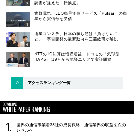
調査が捉えた「転換点」
古野電気、LEO衛星測位サービス「Pulsar」の衛
星から実信号を受信
衛星コンステ、日本の勝ち筋は「負けないこ
と」 宇宙開発の最新動向を三菱総研が解説
NTTの1Q決算は増収増益 ドコモの「気球型
HAPS」は9月から能登エリアで実証開始
アクセスランキング一覧
DOWNLOAD
WHITE PAPER RANKING
世界の通信事業者33社の成長戦略：通信業界の収益を次の
レベルへ