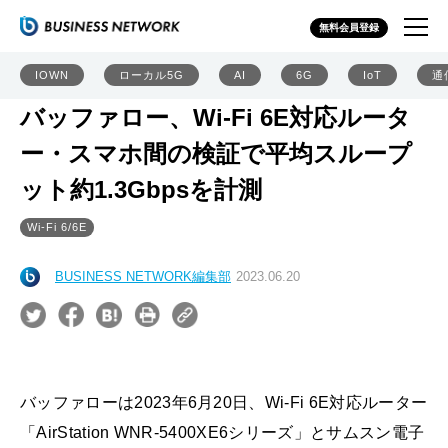
無料会員登録
IOWN
ローカル5G
AI
6G
IoT
通
バッファロー、Wi-Fi 6E対応ルータ
ー・スマホ間の検証で平均スループ
ット約1.3Gbpsを計測
Wi-Fi 6/6E
BUSINESS NETWORK編集部
2023.06.20
バッファローは2023年6月20日、Wi-Fi 6E対応ルーター
「AirStation WNR-5400XE6シリーズ」とサムスン電子