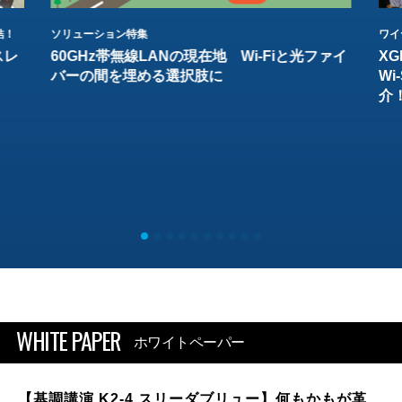
結！
ソリューション特集
ワイ
スレ
60GHz帯無線LANの現在地 Wi-Fiと光ファイ
XG
バーの間を埋める選択肢に
W
介
WHITE PAPER
ホワイトペーパー
【基調講演 K2-4 スリーダブリュー】何もかもが革