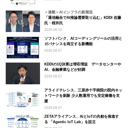
＜連載＞AIインフラの新潮流
「通信融合でAI推論需要取り込む」KDDI 佐藤
氏・桜井氏
2026.08.10
ソフトバンク、AIコーディングツールの活用と
ガバナンスを両立する新機能
2026.08.07
KDDIの1Q決算は増収増益 データセンターや
AI、金融事業などが好調
2026.08.07
アライドテレシス、三原赤十字病院の院内ネッ
トワークを刷新 少人数運用でも安定稼働を支
援
2026.08.07
ZETAアライアンス、AIとIoTの共創を推進す
る 「Agentic IoT Lab」を設立