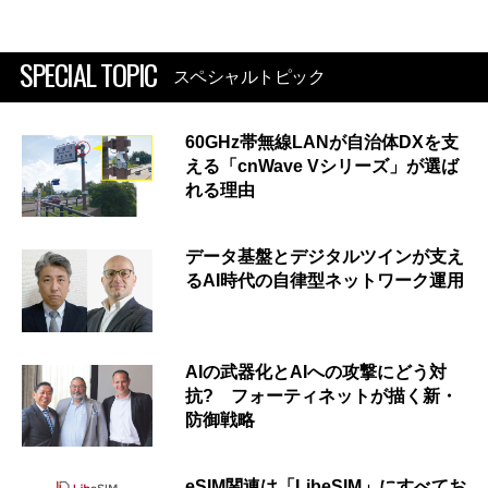
SPECIAL TOPIC
スペシャルトピック
60GHz帯無線LANが自治体DXを支
える「cnWave Vシリーズ」が選ば
れる理由
データ基盤とデジタルツインが支え
るAI時代の自律型ネットワーク運用
AIの武器化とAIへの攻撃にどう対
抗? フォーティネットが描く新・
防御戦略
eSIM関連は「LibeSIM」にすべてお