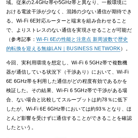
域。従来の2.4GHz帯や5GHz帯と異なり、一般環境に
おける電波干渉が少なく、混雑の少ない通信が期待でき
る。Wi-Fi 6E対応ルーターと端末を組み合わせること
で、よりストレスのない通信を実現させることが可能だ
（参考記事：
Wi-Fi 6Eの性能と注意点 新周波数で歴史
的転換を迎える無線LAN｜BUSINESS NETWORK
）。
今回、実利用環境を想定し、Wi-Fi 6 5GHz帯で複数機
器が通信している状況下（干渉あり）において、Wi-Fi
6E 6GHz帯を利用した通信がどの程度有効であるかを
検証した。その結果、Wi-Fi 6 5GHz帯で干渉がある場
合、ない場合と比較してスループットは約78％に低下
したが、Wi-Fi 6E 6GHz帯においては約93％となり、ほ
とんど影響を受けずに通信することができることを確認
したという。