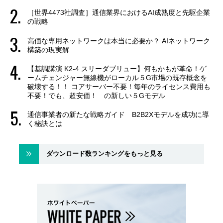
［世界4473社調査］通信業界におけるAI成熟度と先駆企業
の戦略
高価な専用ネットワークは本当に必要か？ AIネットワーク
構築の現実解
【基調講演 K2-4 スリーダブリュー】何もかもが革命！ゲ
ームチェンジャー無線機がローカル５G市場の既存概念を
破壊する！！ コアサーバー不要！毎年のライセンス費用も
不要！でも、超安価！ の新しい５Gモデル
通信事業者の新たな戦略ガイド B2B2Xモデルを成功に導
く秘訣とは
ダウンロード数ランキングをもっと見る