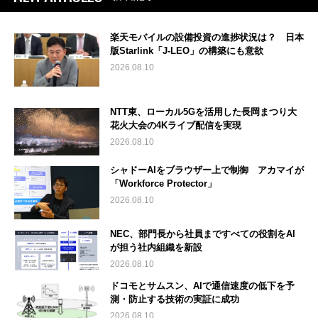
楽天モバイルの設備投資の進捗状況は？ 日本
版Starlink「J-LEO」の構築にも意欲
2026.08.10
NTT東、ローカル5Gを活用した長岡まつり大
花火大会の4Kライブ配信を実現
2026.08.10
シャドーAIをブラウザー上で制御 アカマイが
「Workforce Protector」
2026.08.10
NEC、部門長から社員まですべての役割をAI
が担う社内組織を新設
2026.08.10
ドコモとサムスン、AIで通信速度の低下を予
測・防止する技術の実証に成功
2026.08.10