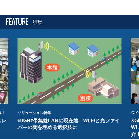
FEATURE
特集
結！
ソリューション特集
ワイ
スレ
60GHz帯無線LANの現在地 Wi-Fiと光ファイ
XG
バーの間を埋める選択肢に
W
介