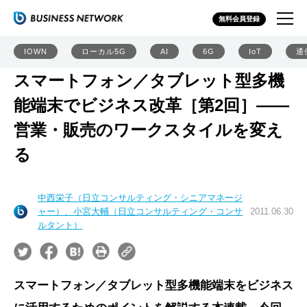
無料会員登録
IOWN
ローカル5G
AI
6G
IoT
通
スマートフォン／タブレット型多機
能端末でビジネス改革［第2回］――
営業・販売のワークスタイルを変え
る
中西栄子（日立コンサルティング・シニアマネージ
ャー）、小宮大輔（日立コンサルティング・コンサ
2011.06.30
ルタント）
スマートフォン／タブレット型多機能端末をビジネス