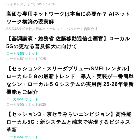
ワイヤレスジャパン×WTP 2026
高価な専用ネットワークは本当に必要か？ AIネット
ワーク構築の現実解
SB C&S株式会社／日本ヒューレット・パッカード合同会社
【基調講演・総務省 佐藤移動通信企画官】ローカル
5Gの更なる普及拡大に向けて
ローカル5Gサミット
ローカル5Gサミット2025
【セッション2・スリーダブリュー/SMFLレンタル】
ローカル５Ｇの最新トレンド 導入・実装が一番簡単
なシン・ローカル５Ｇシステムの実用例 25-26年最新
機能もご紹介
ローカル5Gサミット
ローカル5Gサミット2025
【セッション3・京セラみらいエンビジョン】高性能
ローカル5G：新システムと端末で実現するビジネス
革新
ローカル5Gサミット