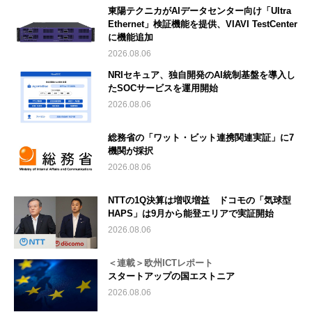
東陽テクニカがAIデータセンター向け「Ultra
Ethernet」検証機能を提供、VIAVI TestCenter
に機能追加
2026.08.06
NRIセキュア、独自開発のAI統制基盤を導入し
たSOCサービスを運用開始
2026.08.06
総務省の「ワット・ビット連携関連実証」に7
機関が採択
2026.08.06
NTTの1Q決算は増収増益 ドコモの「気球型
HAPS」は9月から能登エリアで実証開始
2026.08.06
＜連載＞欧州ICTレポート
スタートアップの国エストニア
2026.08.06