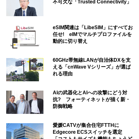
不可欠な「Trusted Connectivity」
eSIM関連は「LibeSIM」にすべてお
任せ! eIMでマルチプロファイルを
動的に切り替え
60GHz帯無線LANが自治体DXを支
える「cnWave Vシリーズ」が選ば
れる理由
AIの武器化とAIへの攻撃にどう対
抗? フォーティネットが描く新・
防御戦略
愛媛CATVが集合住宅FTTHに
Edgecore ECSスイッチを選定
「コストもサイズも機能もちょうど