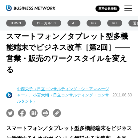
無料会員登録
IOWN
ローカル5G
AI
6G
IoT
通
スマートフォン／タブレット型多機
能端末でビジネス改革［第2回］――
営業・販売のワークスタイルを変え
る
中西栄子（日立コンサルティング・シニアマネージ
ャー）、小宮大輔（日立コンサルティング・コンサ
2011.06.30
ルタント）
スマートフォン／タブレット型多機能端末をビジネス