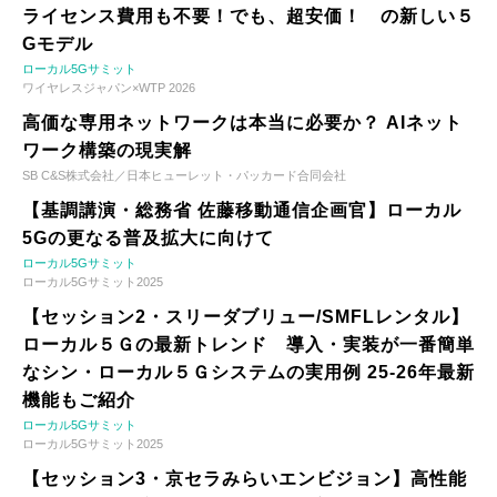
ライセンス費用も不要！でも、超安価！ の新しい５
Gモデル
ローカル5Gサミット
ワイヤレスジャパン×WTP 2026
高価な専用ネットワークは本当に必要か？ AIネット
ワーク構築の現実解
SB C&S株式会社／日本ヒューレット・パッカード合同会社
【基調講演・総務省 佐藤移動通信企画官】ローカル
5Gの更なる普及拡大に向けて
ローカル5Gサミット
ローカル5Gサミット2025
【セッション2・スリーダブリュー/SMFLレンタル】
ローカル５Ｇの最新トレンド 導入・実装が一番簡単
なシン・ローカル５Ｇシステムの実用例 25-26年最新
機能もご紹介
ローカル5Gサミット
ローカル5Gサミット2025
【セッション3・京セラみらいエンビジョン】高性能