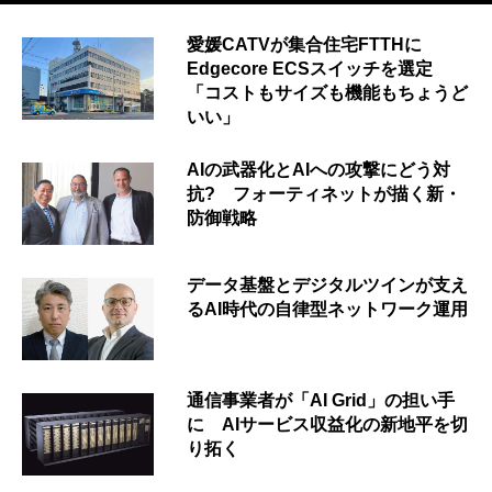
愛媛CATVが集合住宅FTTHに
Edgecore ECSスイッチを選定
「コストもサイズも機能もちょうど
いい」
AIの武器化とAIへの攻撃にどう対
抗? フォーティネットが描く新・
防御戦略
データ基盤とデジタルツインが支え
るAI時代の自律型ネットワーク運用
通信事業者が「AI Grid」の担い手
に AIサービス収益化の新地平を切
り拓く