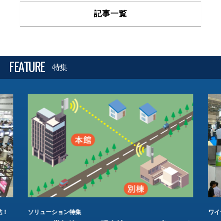
記事一覧
FEATURE
特集
結！
ソリューション特集
ワイ