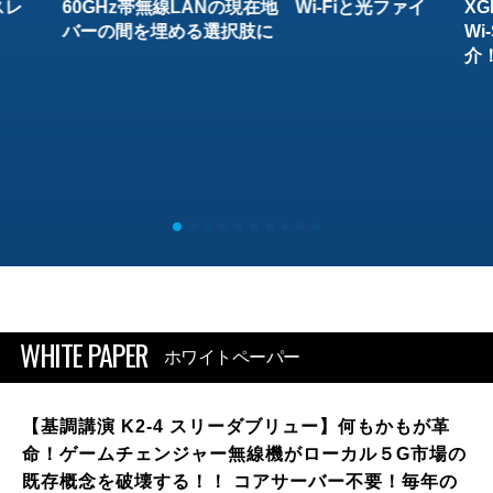
スレ
60GHz帯無線LANの現在地 Wi-Fiと光ファイ
XG
バーの間を埋める選択肢に
W
介
WHITE PAPER
ホワイトペーパー
【基調講演 K2-4 スリーダブリュー】何もかもが革
命！ゲームチェンジャー無線機がローカル５G市場の
既存概念を破壊する！！ コアサーバー不要！毎年の