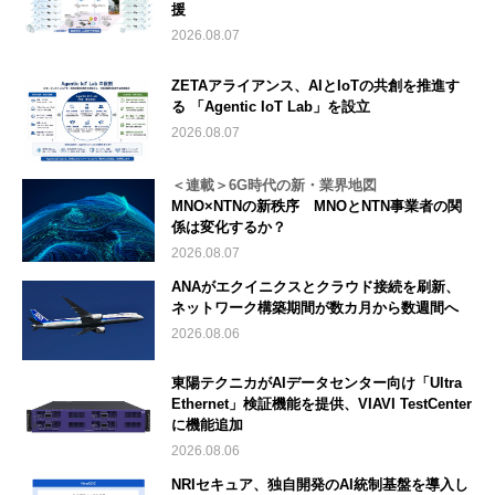
援
2026.08.07
ZETAアライアンス、AIとIoTの共創を推進す
る 「Agentic IoT Lab」を設立
2026.08.07
＜連載＞6G時代の新・業界地図
MNO×NTNの新秩序 MNOとNTN事業者の関
係は変化するか？
2026.08.07
ANAがエクイニクスとクラウド接続を刷新、
ネットワーク構築期間が数カ月から数週間へ
2026.08.06
東陽テクニカがAIデータセンター向け「Ultra
Ethernet」検証機能を提供、VIAVI TestCenter
に機能追加
2026.08.06
NRIセキュア、独自開発のAI統制基盤を導入し