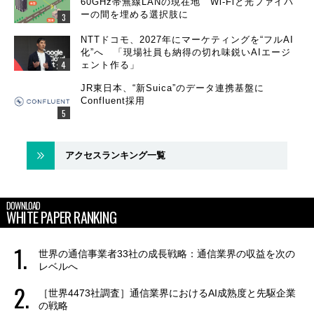
60GHz帯無線LANの現在地 Wi-Fiと光ファイバ
ーの間を埋める選択肢に
NTTドコモ、2027年にマーケティングを“フルAI
化”へ 「現場社員も納得の切れ味鋭いAIエージ
ェント作る」
JR東日本、“新Suica”のデータ連携基盤に
Confluent採用
アクセスランキング一覧
DOWNLOAD
WHITE PAPER RANKING
世界の通信事業者33社の成長戦略：通信業界の収益を次の
レベルへ
［世界4473社調査］通信業界におけるAI成熟度と先駆企業
の戦略