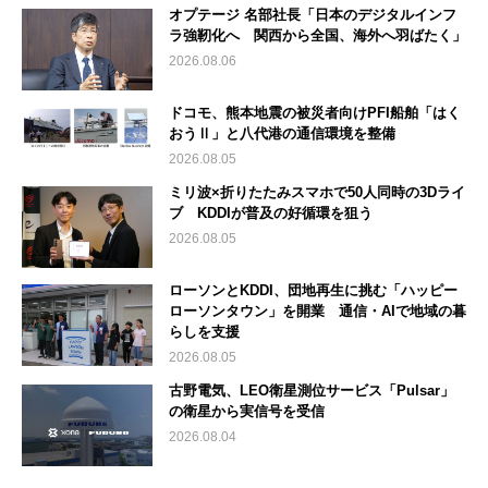
オプテージ 名部社長「日本のデジタルインフ
ラ強靭化へ 関西から全国、海外へ羽ばたく」
2026.08.06
ドコモ、熊本地震の被災者向けPFI船舶「はく
おうⅡ」と八代港の通信環境を整備
2026.08.05
ミリ波×折りたたみスマホで50人同時の3Dライ
ブ KDDIが普及の好循環を狙う
2026.08.05
ローソンとKDDI、団地再生に挑む「ハッピー
ローソンタウン」を開業 通信・AIで地域の暮
らしを支援
2026.08.05
古野電気、LEO衛星測位サービス「Pulsar」
の衛星から実信号を受信
2026.08.04