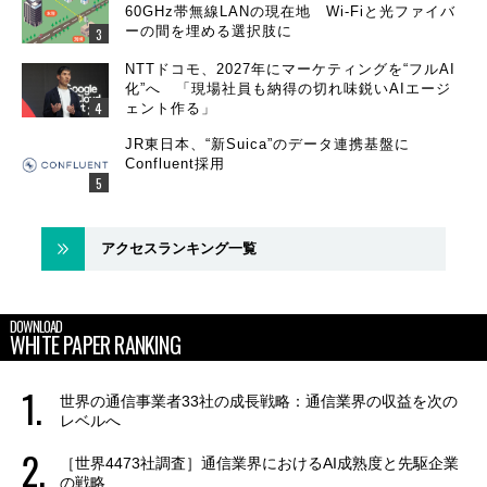
60GHz帯無線LANの現在地 Wi-Fiと光ファイバ
ーの間を埋める選択肢に
NTTドコモ、2027年にマーケティングを“フルAI
化”へ 「現場社員も納得の切れ味鋭いAIエージ
ェント作る」
JR東日本、“新Suica”のデータ連携基盤に
Confluent採用
アクセスランキング一覧
DOWNLOAD
WHITE PAPER RANKING
世界の通信事業者33社の成長戦略：通信業界の収益を次の
レベルへ
［世界4473社調査］通信業界におけるAI成熟度と先駆企業
の戦略