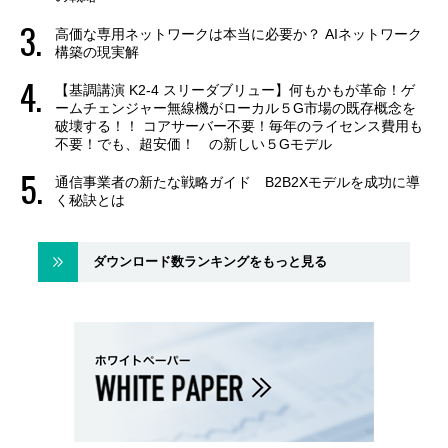
高価な専用ネットワークは本当に必要か？ AIネットワーク
構築の現実解
【基調講演 K2-4 スリーダブリュー】何もかもが革命！ゲ
ームチェンジャー無線機がローカル５G市場の既存概念を
破壊する！！ コアサーバー不要！毎年のライセンス費用も
不要！でも、超安価！ の新しい５Gモデル
通信事業者の新たな戦略ガイド B2B2Xモデルを成功に導
く秘訣とは
ダウンロード数ランキングをもっと見る