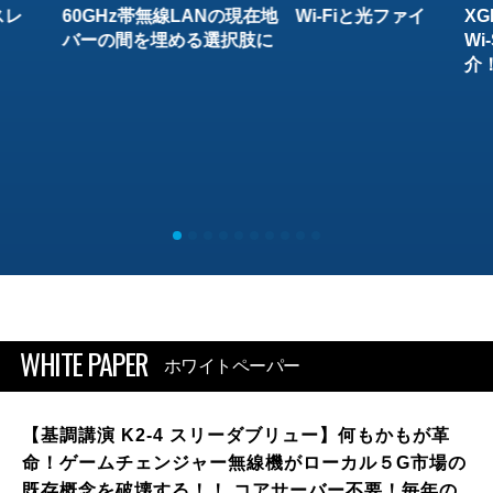
スレ
60GHz帯無線LANの現在地 Wi-Fiと光ファイ
XG
バーの間を埋める選択肢に
W
介
WHITE PAPER
ホワイトペーパー
【基調講演 K2-4 スリーダブリュー】何もかもが革
命！ゲームチェンジャー無線機がローカル５G市場の
既存概念を破壊する！！ コアサーバー不要！毎年の