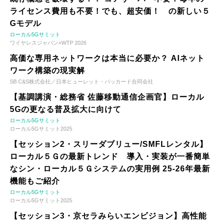
ライセンス費用も不要！でも、超安価！ の新しい５
Gモデル
ローカル5Gサミット
ワイヤレスジャパン×WTP 2026
高価な専用ネットワークは本当に必要か？ AIネット
ワーク構築の現実解
SB C&S株式会社／日本ヒューレット・パッカード合同会社
【基調講演・総務省 佐藤移動通信企画官】ローカル
5Gの更なる普及拡大に向けて
ローカル5Gサミット
ローカル5Gサミット2025
【セッション2・スリーダブリュー/SMFLレンタル】
ローカル５Ｇの最新トレンド 導入・実装が一番簡単
なシン・ローカル５Ｇシステムの実用例 25-26年最新
機能もご紹介
ローカル5Gサミット
ローカル5Gサミット2025
【セッション3・京セラみらいエンビジョン】高性能