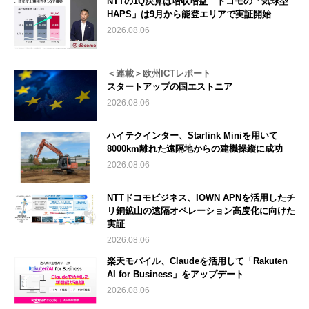
NTTの1Q決算は増収増益 ドコモの「気球型
HAPS」は9月から能登エリアで実証開始
2026.08.06
＜連載＞欧州ICTレポート
スタートアップの国エストニア
2026.08.06
ハイテクインター、Starlink Miniを用いて
8000km離れた遠隔地からの建機操縦に成功
2026.08.06
NTTドコモビジネス、IOWN APNを活用したチ
リ銅鉱山の遠隔オペレーション高度化に向けた
実証
2026.08.06
楽天モバイル、Claudeを活用して「Rakuten
AI for Business」をアップデート
2026.08.06