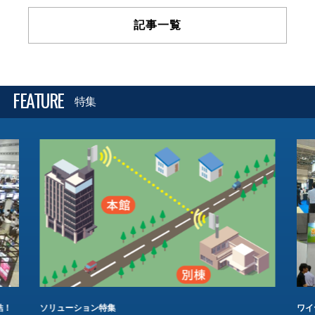
記事一覧
FEATURE
特集
結！
ソリューション特集
ワイ