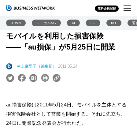
無料会員登録
IOWN
ローカル5G
AI
6G
IoT
通
モバイルを利用した損害保険
――「au損保」が5月25日に開業
村上麻里子（編集部）
2011.05.24
au損害保険は2011年5月24日、モバイルを主体とする
損害保険会社として営業を開始する。それに先立ち、
24日に開業記念発表会が行われた。