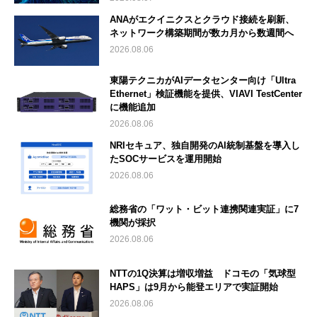
ANAがエクイニクスとクラウド接続を刷新、
ネットワーク構築期間が数カ月から数週間へ
2026.08.06
東陽テクニカがAIデータセンター向け「Ultra
Ethernet」検証機能を提供、VIAVI TestCenter
に機能追加
2026.08.06
NRIセキュア、独自開発のAI統制基盤を導入し
たSOCサービスを運用開始
2026.08.06
総務省の「ワット・ビット連携関連実証」に7
機関が採択
2026.08.06
NTTの1Q決算は増収増益 ドコモの「気球型
HAPS」は9月から能登エリアで実証開始
2026.08.06