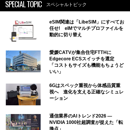
SPECIAL TOPIC
スペシャルトピック
eSIM関連は「LibeSIM」にすべてお
任せ! eIMでマルチプロファイルを
動的に切り替え
愛媛CATVが集合住宅FTTHに
Edgecore ECSスイッチを選定
「コストもサイズも機能もちょうど
いい」
6Gはスペック重視から体感品質重
視へ 進化を支える正確なシミュレ
ーション
通信業界のAIトレンド2026 ―
NVIDIA 1000社超調査が捉えた「転
換点」