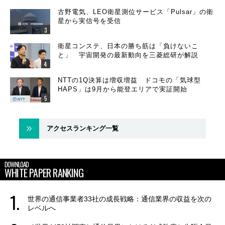
古野電気、LEO衛星測位サービス「Pulsar」の衛
星から実信号を受信
衛星コンステ、日本の勝ち筋は「負けないこ
と」 宇宙開発の最新動向を三菱総研が解説
NTTの1Q決算は増収増益 ドコモの「気球型
HAPS」は9月から能登エリアで実証開始
アクセスランキング一覧
DOWNLOAD
WHITE PAPER RANKING
世界の通信事業者33社の成長戦略：通信業界の収益を次の
レベルへ