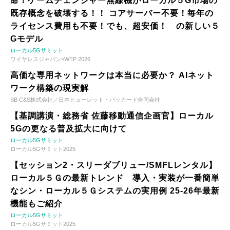
命！ゲームチェンジャー無線機がローカル５G市場の
既存概念を破壊する！！ コアサーバー不要！毎年の
ライセンス費用も不要！でも、超安価！ の新しい５
Gモデル
ローカル5Gサミット
ワイヤレスジャパン×WTP 2026
高価な専用ネットワークは本当に必要か？ AIネット
ワーク構築の現実解
SB C&S株式会社／日本ヒューレット・パッカード合同会社
【基調講演・総務省 佐藤移動通信企画官】ローカル
5Gの更なる普及拡大に向けて
ローカル5Gサミット
ローカル5Gサミット2025
【セッション2・スリーダブリュー/SMFLレンタル】
ローカル５Ｇの最新トレンド 導入・実装が一番簡単
なシン・ローカル５Ｇシステムの実用例 25-26年最新
機能もご紹介
ローカル5Gサミット
ローカル5Gサミット2025