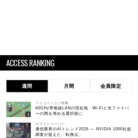
ACCESS RANKING
週間
月間
会員限定
ソリューション特集
60GHz帯無線LANの現在地 Wi-Fiと光ファイバ
ーの間を埋める選択肢に
ホワイトペーパー
通信業界のAIトレンド2026 ― NVIDIA 1000社超
調査が捉えた「転換点」