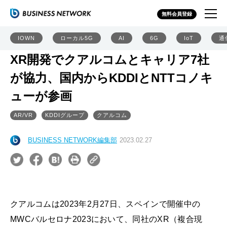
無料会員登録
IOWN
ローカル5G
AI
6G
IoT
通
XR開発でクアルコムとキャリア7社
が協力、国内からKDDIとNTTコノキ
ューが参画
AR/VR
KDDIグループ
クアルコム
BUSINESS NETWORK編集部
2023.02.27
クアルコムは2023年2月27日、スペインで開催中の
MWCバルセロナ2023において、同社のXR（複合現