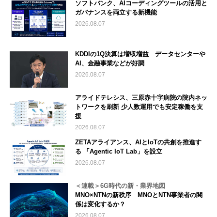
ソフトバンク、AIコーディングツールの活用と
ガバナンスを両立する新機能
2026.08.07
KDDIの1Q決算は増収増益 データセンターや
AI、金融事業などが好調
2026.08.07
アライドテレシス、三原赤十字病院の院内ネッ
トワークを刷新 少人数運用でも安定稼働を支
援
2026.08.07
ZETAアライアンス、AIとIoTの共創を推進す
る 「Agentic IoT Lab」を設立
2026.08.07
＜連載＞6G時代の新・業界地図
MNO×NTNの新秩序 MNOとNTN事業者の関
係は変化するか？
2026.08.07