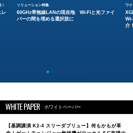
結！
ソリューション特集
ワイ
スレ
60GHz帯無線LANの現在地 Wi-Fiと光ファイ
XG
バーの間を埋める選択肢に
W
介
WHITE PAPER
ホワイトペーパー
【基調講演 K2-4 スリーダブリュー】何もかもが革