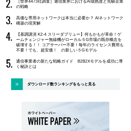
［世界4473社調査］通信業界におけるAI成熟度と先駆企業
の戦略
高価な専用ネットワークは本当に必要か？ AIネットワーク
構築の現実解
【基調講演 K2-4 スリーダブリュー】何もかもが革命！ゲ
ームチェンジャー無線機がローカル５G市場の既存概念を
破壊する！！ コアサーバー不要！毎年のライセンス費用も
不要！でも、超安価！ の新しい５Gモデル
通信事業者の新たな戦略ガイド B2B2Xモデルを成功に導
く秘訣とは
ダウンロード数ランキングをもっと見る