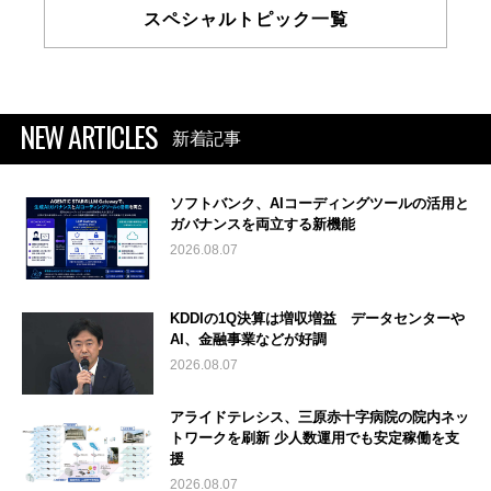
スペシャルトピック一覧
NEW ARTICLES
新着記事
ソフトバンク、AIコーディングツールの活用と
ガバナンスを両立する新機能
2026.08.07
KDDIの1Q決算は増収増益 データセンターや
AI、金融事業などが好調
2026.08.07
アライドテレシス、三原赤十字病院の院内ネッ
トワークを刷新 少人数運用でも安定稼働を支
援
2026.08.07