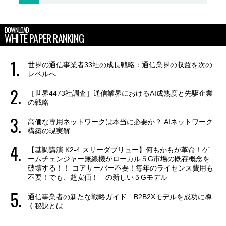
DOWNLOAD
WHITE PAPER RANKING
世界の通信事業者33社の成長戦略：通信業界の収益を次の
レベルへ
［世界4473社調査］通信業界におけるAI成熟度と先駆企業
の戦略
高価な専用ネットワークは本当に必要か？ AIネットワーク
構築の現実解
【基調講演 K2-4 スリーダブリュー】何もかもが革命！ゲ
ームチェンジャー無線機がローカル５G市場の既存概念を
破壊する！！ コアサーバー不要！毎年のライセンス費用も
不要！でも、超安価！ の新しい５Gモデル
通信事業者の新たな戦略ガイド B2B2Xモデルを成功に導
く秘訣とは