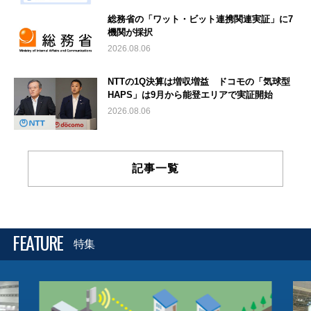
総務省の「ワット・ビット連携関連実証」に7
機関が採択
2026.08.06
NTTの1Q決算は増収増益 ドコモの「気球型
HAPS」は9月から能登エリアで実証開始
2026.08.06
記事一覧
FEATURE
特集