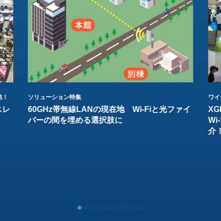
結！
ソリューション特集
ワイ
スレ
60GHz帯無線LANの現在地 Wi-Fiと光ファイ
XG
バーの間を埋める選択肢に
W
介