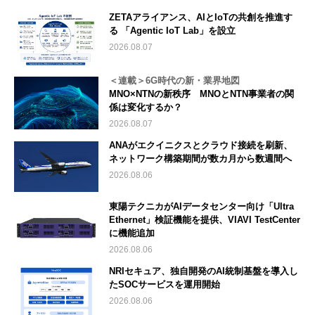
ZETAアライアンス、AIとIoTの共創を推進す
る 「Agentic IoT Lab」を設立
2026.08.07
＜連載＞6G時代の新・業界地図
MNO×NTNの新秩序 MNOとNTN事業者の関
係は変化するか？
2026.08.07
ANAがエクイニクスとクラウド接続を刷新、
ネットワーク構築期間が数カ月から数週間へ
2026.08.06
東陽テクニカがAIデータセンター向け「Ultra
Ethernet」検証機能を提供、VIAVI TestCenter
に機能追加
2026.08.06
NRIセキュア、独自開発のAI統制基盤を導入し
たSOCサービスを運用開始
2026.08.06