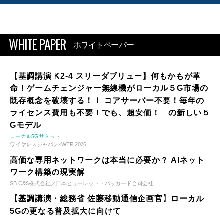
WHITE PAPER
ホワイトペーパー
【基調講演 K2-4 スリーダブリュー】何もかもが革
命！ゲームチェンジャー無線機がローカル５G市場の
既存概念を破壊する！！ コアサーバー不要！毎年の
ライセンス費用も不要！でも、超安価！ の新しい５
Gモデル
ローカル5Gサミット
ワイヤレスジャパン×WTP 2026
高価な専用ネットワークは本当に必要か？ AIネット
ワーク構築の現実解
SB C&S株式会社／日本ヒューレット・パッカード合同会社
【基調講演・総務省 佐藤移動通信企画官】ローカル
5Gの更なる普及拡大に向けて