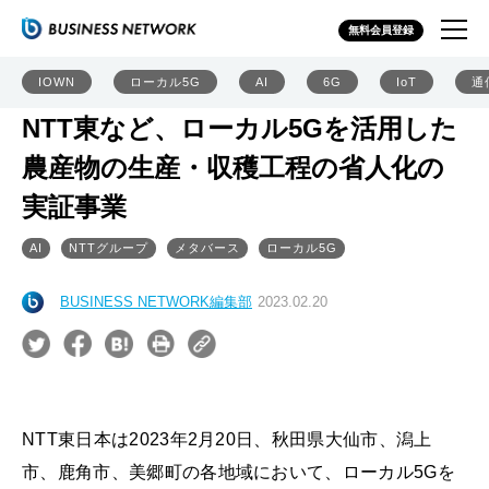
無料会員登録
IOWN
ローカル5G
AI
6G
IoT
通
NTT東など、ローカル5Gを活用した
農産物の生産・収穫工程の省人化の
実証事業
AI
NTTグループ
メタバース
ローカル5G
BUSINESS NETWORK編集部
2023.02.20
NTT東日本は2023年2月20日、秋田県大仙市、潟上
市、鹿角市、美郷町の各地域において、ローカル5Gを