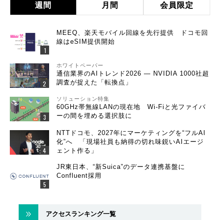
週間
月間
会員限定
MEEQ、楽天モバイル回線を先行提供 ドコモ回
線はeSIM提供開始
ホワイトペーパー
通信業界のAIトレンド2026 ― NVIDIA 1000社超
調査が捉えた「転換点」
ソリューション特集
60GHz帯無線LANの現在地 Wi-Fiと光ファイバ
ーの間を埋める選択肢に
NTTドコモ、2027年にマーケティングを“フルAI
化”へ 「現場社員も納得の切れ味鋭いAIエージ
ェント作る」
JR東日本、“新Suica”のデータ連携基盤に
Confluent採用
アクセスランキング一覧