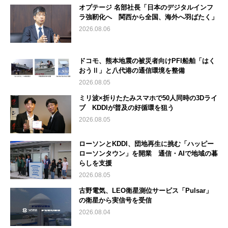
オプテージ 名部社長「日本のデジタルインフ
ラ強靭化へ 関西から全国、海外へ羽ばたく」
2026.08.06
ドコモ、熊本地震の被災者向けPFI船舶「はく
おうⅡ」と八代港の通信環境を整備
2026.08.05
ミリ波×折りたたみスマホで50人同時の3Dライ
ブ KDDIが普及の好循環を狙う
2026.08.05
ローソンとKDDI、団地再生に挑む「ハッピー
ローソンタウン」を開業 通信・AIで地域の暮
らしを支援
2026.08.05
古野電気、LEO衛星測位サービス「Pulsar」
の衛星から実信号を受信
2026.08.04