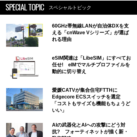
SPECIAL TOPIC
スペシャルトピック
60GHz帯無線LANが自治体DXを支
える「cnWave Vシリーズ」が選ば
れる理由
eSIM関連は「LibeSIM」にすべてお
任せ! eIMでマルチプロファイルを
動的に切り替え
愛媛CATVが集合住宅FTTHに
Edgecore ECSスイッチを選定
「コストもサイズも機能もちょうど
いい」
AIの武器化とAIへの攻撃にどう対
抗? フォーティネットが描く新・