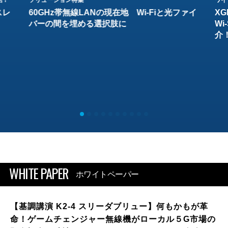
スレ
60GHz帯無線LANの現在地 Wi-Fiと光ファイ
XG
バーの間を埋める選択肢に
W
介
WHITE PAPER
ホワイトペーパー
【基調講演 K2-4 スリーダブリュー】何もかもが革
命！ゲームチェンジャー無線機がローカル５G市場の