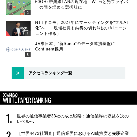
60GHz帯無線LANの現在地 Wi-Fiと光ファイバ
ーの間を埋める選択肢に
NTTドコモ、2027年にマーケティングを“フルAI
化”へ 「現場社員も納得の切れ味鋭いAIエージ
ェント作る」
JR東日本、“新Suica”のデータ連携基盤に
Confluent採用
アクセスランキング一覧
DOWNLOAD
WHITE PAPER RANKING
世界の通信事業者33社の成長戦略：通信業界の収益を次の
レベルへ
［世界4473社調査］通信業界におけるAI成熟度と先駆企業