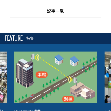
記事一覧
FEATURE
特集
結！
ソリューション特集
ワイ