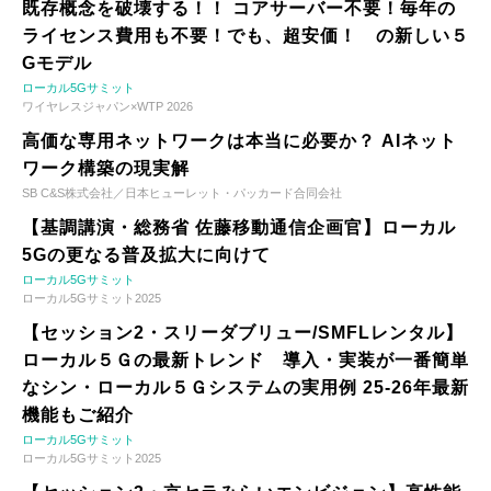
既存概念を破壊する！！ コアサーバー不要！毎年の
ライセンス費用も不要！でも、超安価！ の新しい５
Gモデル
ローカル5Gサミット
ワイヤレスジャパン×WTP 2026
高価な専用ネットワークは本当に必要か？ AIネット
ワーク構築の現実解
SB C&S株式会社／日本ヒューレット・パッカード合同会社
【基調講演・総務省 佐藤移動通信企画官】ローカル
5Gの更なる普及拡大に向けて
ローカル5Gサミット
ローカル5Gサミット2025
【セッション2・スリーダブリュー/SMFLレンタル】
ローカル５Ｇの最新トレンド 導入・実装が一番簡単
なシン・ローカル５Ｇシステムの実用例 25-26年最新
機能もご紹介
ローカル5Gサミット
ローカル5Gサミット2025