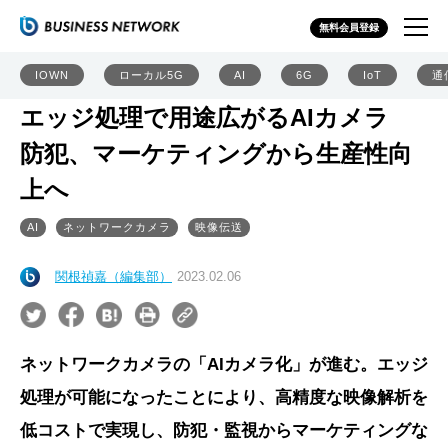
無料会員登録
IOWN
ローカル5G
AI
6G
IoT
通
エッジ処理で用途広がるAIカメラ
防犯、マーケティングから生産性向
上へ
AI
ネットワークカメラ
映像伝送
関根禎嘉（編集部）
2023.02.06
ネットワークカメラの「AIカメラ化」が進む。エッジ
処理が可能になったことにより、高精度な映像解析を
低コストで実現し、防犯・監視からマーケティングな