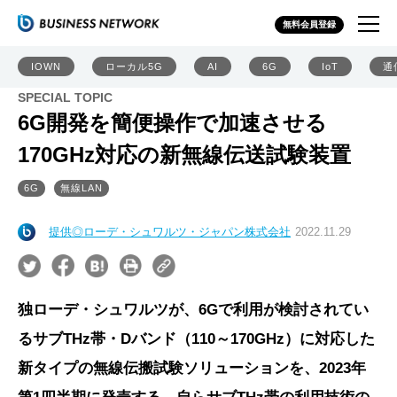
無料会員登録
IOWN
ローカル5G
AI
6G
IoT
通
SPECIAL TOPIC
6G開発を簡便操作で加速させる
170GHz対応の新無線伝送試験装置
6G
無線LAN
提供◎ローデ・シュワルツ・ジャパン株式会社
2022.11.29
独ローデ・シュワルツが、6Gで利用が検討されてい
るサブTHz帯・Dバンド（110～170GHz）に対応した
新タイプの無線伝搬試験ソリューションを、2023年