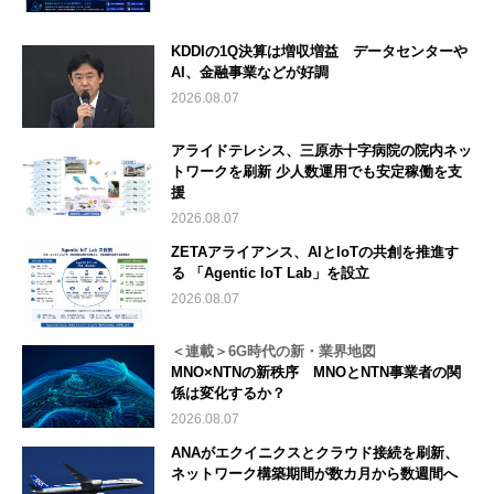
KDDIの1Q決算は増収増益 データセンターや
AI、金融事業などが好調
2026.08.07
アライドテレシス、三原赤十字病院の院内ネッ
トワークを刷新 少人数運用でも安定稼働を支
援
2026.08.07
ZETAアライアンス、AIとIoTの共創を推進す
る 「Agentic IoT Lab」を設立
2026.08.07
＜連載＞6G時代の新・業界地図
MNO×NTNの新秩序 MNOとNTN事業者の関
係は変化するか？
2026.08.07
ANAがエクイニクスとクラウド接続を刷新、
ネットワーク構築期間が数カ月から数週間へ