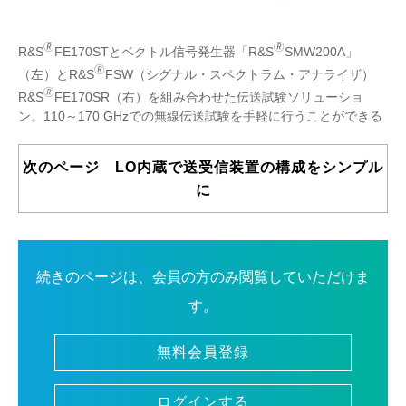
🄬
🄬
R&S
FE170STとベクトル信号発生器「R&S
SMW200A」
🄬
（左）とR&S
FSW（シグナル・スペクトラム・アナライザ）
🄬
R&S
FE170SR（右）を組み合わせた伝送試験ソリューショ
ン。110～170 GHzでの無線伝送試験を手軽に行うことができる
次のページ LO内蔵で送受信装置の構成をシンプル
に
続きのページは、会員の方のみ閲覧していただけま
す。
無料会員登録
ログインする