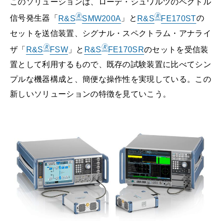
このソリューションは、ローデ・シュワルツのベクトル
🄬
🄬
信号発生器「
R&S
SMW200A
」と
R&S
FE170ST
の
セットを送信装置、シグナル・スペクトラム・アナライ
🄬
🄬
ザ「
R&S
FSW
」と
R&S
FE170SR
のセットを受信装
置として利用するもので、既存の試験装置に比べてシン
プルな機器構成と、簡便な操作性を実現している。この
新しいソリューションの特徴を見ていこう。