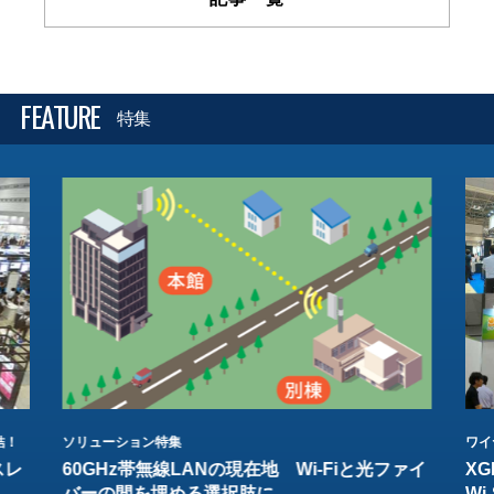
FEATURE
特集
結！
ソリューション特集
ワイ
スレ
60GHz帯無線LANの現在地 Wi-Fiと光ファイ
XG
バーの間を埋める選択肢に
W