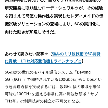
第1四半期に発売する。自らサブTHz帯の利用技術の
研究開発に取り組むローデ・シュワルツが、その経験
を踏まえて簡便な操作性を実現したレディメイドの伝
搬試験ソリューションの登場により、6Gの実用化に
向けた動きが加速しそうだ。
あわせて読みたい記事⇒【
強みのミリ波技術で6G開発
に貢献 1THz対応受信機もラインナップに
】
5Gの次の世代のモバイル通信システム「Beyond
5G（6G）」で期待されている100Gbpsから1Tbpsとい
う超高速通信を実現するには、数GHz 幅の帯域を確保
可能な100GHzを超える非常に高い周波数領域「サブ
THz帯」の利用技術の確立が不可欠となる。