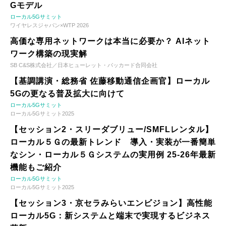
Gモデル
ローカル5Gサミット
ワイヤレスジャパン×WTP 2026
高価な専用ネットワークは本当に必要か？ AIネット
ワーク構築の現実解
SB C&S株式会社／日本ヒューレット・パッカード合同会社
【基調講演・総務省 佐藤移動通信企画官】ローカル
5Gの更なる普及拡大に向けて
ローカル5Gサミット
ローカル5Gサミット2025
【セッション2・スリーダブリュー/SMFLレンタル】
ローカル５Ｇの最新トレンド 導入・実装が一番簡単
なシン・ローカル５Ｇシステムの実用例 25-26年最新
機能もご紹介
ローカル5Gサミット
ローカル5Gサミット2025
【セッション3・京セラみらいエンビジョン】高性能
ローカル5G：新システムと端末で実現するビジネス