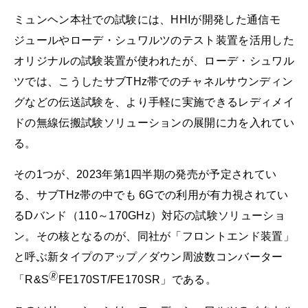
ミュンヘン本社での試験には、HHIが開発した通信モ
ジュールやローデ・シュワルツのテスト装置を活用した
オリジナルの試験装置が使われたが、ローデ・シュワル
ツでは、こうしたサブTHz帯でのチャネルサウンディン
グなどの伝送試験を、より手軽に実施できるレディメイ
ドの無線伝搬試験ソリューションの展開に力を入れてい
る。
その1つが、2023年第1四半期の発売が予定されてい
る、サブTHz帯の中でも 6Gでの利用が有力視されてい
るDバンド（110～170GHz）対応の試験ソリューショ
ン。その核となるのが、同社が「フロントエンド装置」
と呼ぶ新タイプのアップ／ダウン周波数コンバーター
🄬
「R&S
FE170ST/FE170SR」である。