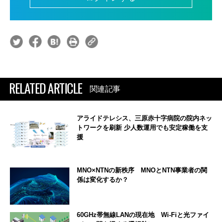
RELATED ARTICLE
関連記事
アライドテレシス、三原赤十字病院の院内ネッ
トワークを刷新 少人数運用でも安定稼働を支
援
MNO×NTNの新秩序 MNOとNTN事業者の関
係は変化するか？
60GHz帯無線LANの現在地 Wi-Fiと光ファイ