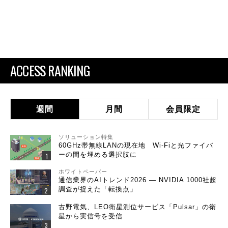
ACCESS RANKING
週間
月間
会員限定
ソリューション特集
60GHz帯無線LANの現在地 Wi-Fiと光ファイバ
ーの間を埋める選択肢に
ホワイトペーパー
通信業界のAIトレンド2026 ― NVIDIA 1000社超
調査が捉えた「転換点」
古野電気、LEO衛星測位サービス「Pulsar」の衛
星から実信号を受信