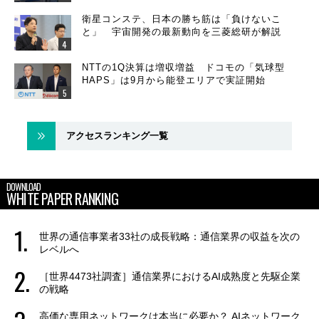
衛星コンステ、日本の勝ち筋は「負けないこ
と」 宇宙開発の最新動向を三菱総研が解説
NTTの1Q決算は増収増益 ドコモの「気球型
HAPS」は9月から能登エリアで実証開始
アクセスランキング一覧
DOWNLOAD
WHITE PAPER RANKING
世界の通信事業者33社の成長戦略：通信業界の収益を次の
レベルへ
［世界4473社調査］通信業界におけるAI成熟度と先駆企業
の戦略
高価な専用ネットワークは本当に必要か？ AIネットワーク