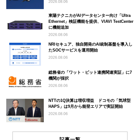
2026.08.06
東陽テクニカがAIデータセンター向け「Ultra
Ethernet」検証機能を提供、VIAVI TestCenter
に機能追加
2026.08.06
NRIセキュア、独自開発のAI統制基盤を導入し
たSOCサービスを運用開始
2026.08.06
総務省の「ワット・ビット連携関連実証」に7
機関が採択
2026.08.06
NTTの1Q決算は増収増益 ドコモの「気球型
HAPS」は9月から能登エリアで実証開始
2026.08.06
記事一覧