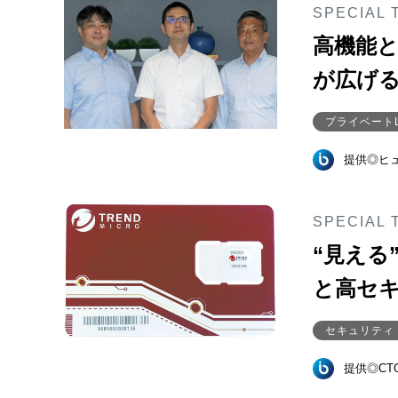
SPECIAL 
高機能
が広げる
プライベートL
提供◎ヒ
SPECIAL 
“見える
と高セ
セキュリティ
提供◎CTOn