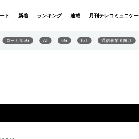
ート
新着
ランキング
連載
月刊テレコミュニケー
ローカル5G
AI
6G
IoT
通信事業者向け