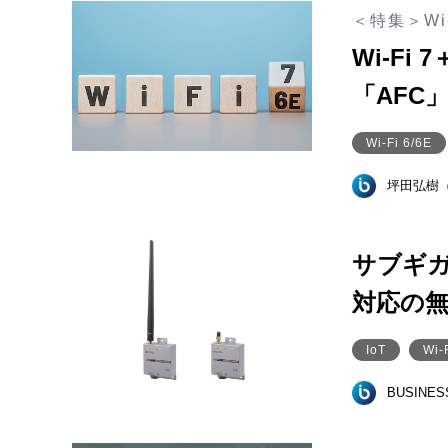
＜特集＞Wi
Wi-F
「AFC
Wi-Fi 6/6E
坪田弘樹
サブギガ
対応の
IoT
Wi-
BUSINE