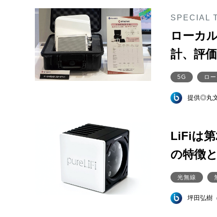
SPECIAL 
ローカル
計、評
5G
ロー
提供◎丸
LiFiは
の特徴
光無線
坪田弘樹