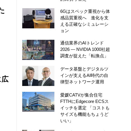
た
6Gはスペック重視から体
感品質重視へ 進化を支
える正確なシミュレーシ
ョン
通信業界のAIトレンド
2026 ― NVIDIA 1000社超
調査が捉えた「転換点」
データ基盤とデジタルツ
インが支えるAI時代の自
に広
律型ネットワーク運用
愛媛CATVが集合住宅
FTTHにEdgecore ECSス
イッチを選定 「コストも
サイズも機能もちょうど
いい」