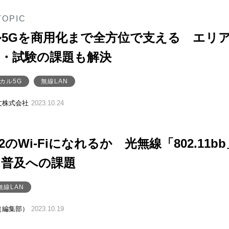
TOPIC
5Gを商用化まで全方位で支える エリ
価・試験の課題も解決
カル5G
無線LAN
文株式会社
2023.10.24
第2のWi-Fiになれるか 光無線「802.11b
と普及への課題
無線LAN
（編集部）
2023.10.19