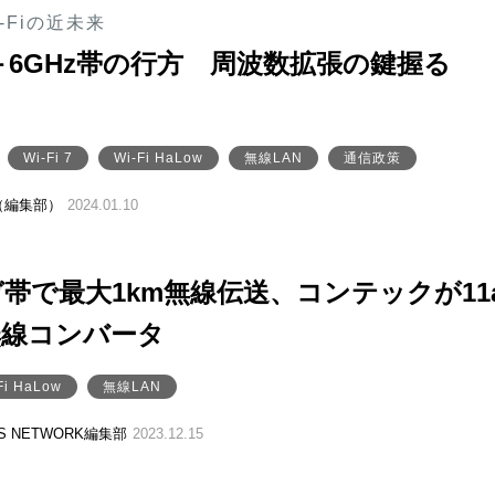
-Fiの近未来
i 7＋6GHz帯の行方 周波数拡張の鍵握る
」
Wi-Fi 7
Wi-Fi HaLow
無線LAN
通信政策
（編集部）
2024.01.10
帯で最大1km無線伝送、コンテックが11
無線コンバータ
Fi HaLow
無線LAN
SS NETWORK編集部
2023.12.15