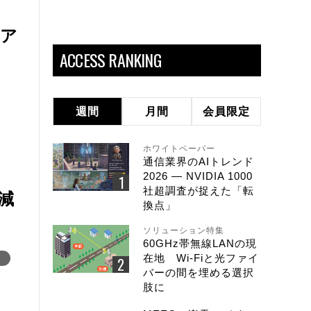
コア
ACCESS RANKING
週間
月間
会員限定
ホワイトペーパー
通信業界のAIトレンド
2026 ― NVIDIA 1000
社超調査が捉えた「転
減
換点」
ソリューション特集
60GHz帯無線LANの現
在地 Wi-Fiと光ファイ
N
バーの間を埋める選択
肢に