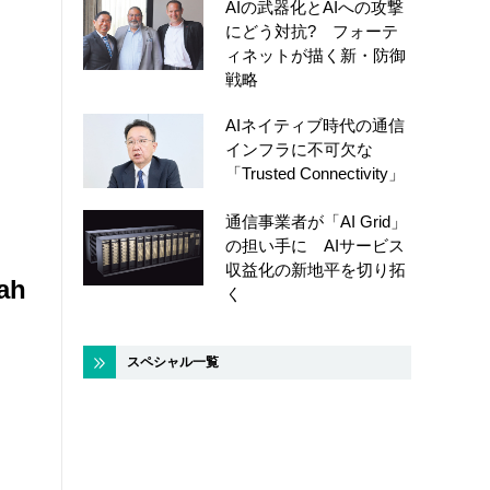
AIの武器化とAIへの攻撃
にどう対抗? フォーテ
ィネットが描く新・防御
戦略
AIネイティブ時代の通信
インフラに不可欠な
「Trusted Connectivity」
通信事業者が「AI Grid」
の担い手に AIサービス
収益化の新地平を切り拓
ah
く
スペシャル一覧