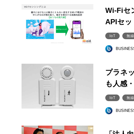
Wi-F
APIセ
IoT
無線
BUSINE
プラネッ
も人感
IoT
無線
BUSINE