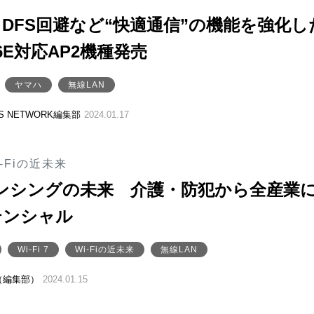
DFS回避など“快適通信”の機能を強化し
 6/6E対応AP2機種発売
ヤマハ
無線LAN
SS NETWORK編集部
2024.01.17
-Fiの近未来
iセンシングの未来 介護・防犯から全産業
テンシャル
Wi-Fi 7
Wi-Fiの近未来
無線LAN
（編集部）
2024.01.15