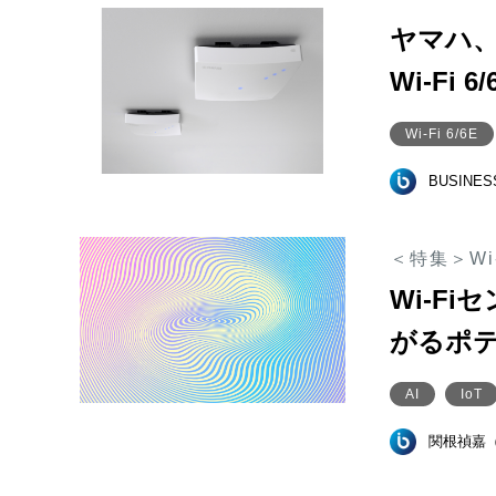
ヤマハ、
Wi-Fi
Wi-Fi 6/6E
BUSINE
＜特集＞Wi
Wi-F
がるポ
AI
IoT
関根禎嘉