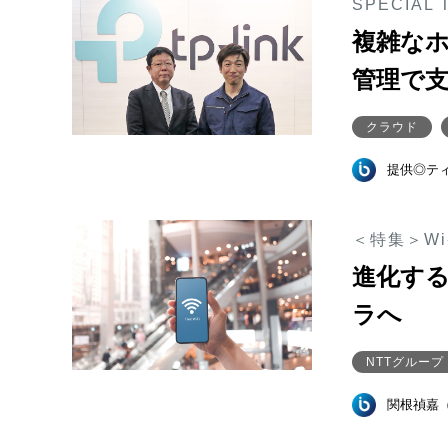
SPECIAL 
複雑なホ
管理で
クラウド
提供◎テ
＜特集＞Wi
進化する
ラへ
NTTグループ
関根禎嘉