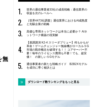
世界の通信事業者33社の成長戦略：通信業界の
収益を次のレベルへ
［世界4473社調査］通信業界におけるAI成熟度
と先駆企業の戦略
高価な専用ネットワークは本当に必要か？ AIネ
ットワーク構築の現実解
【基調講演 K2-4 スリーダブリュー】何もかもが
革命！ゲームチェンジャー無線機がローカル５G
市場の既存概念を破壊する！！ コアサーバー不
要！毎年のライセンス費用も不要！でも、超安
価！ の新しい５Gモデル
を無
通信事業者の新たな戦略ガイド B2B2Xモデル
を成功に導く秘訣とは
ダウンロード数ランキングをもっと見る