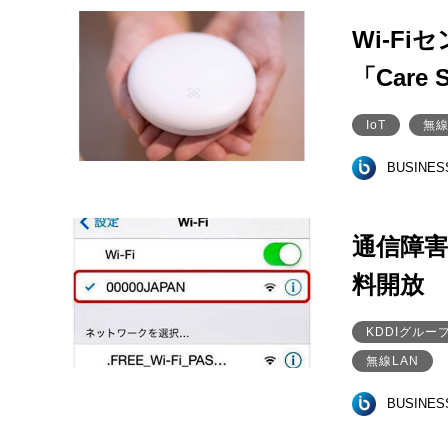
Wi-F
「Care
IoT
無線
BUSINE
通信障害
料開放
KDDIグルー
無線LAN
BUSINE