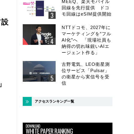
MEEQ、楽天モバイル
回線を先行提供 ドコ
モ回線はeSIM提供開始
ア設
NTTドコモ、2027年に
マーケティングを“フル
AI化”へ 「現場社員も
納得の切れ味鋭いAIエ
ージェント作る」
古野電気、LEO衛星測
位サービス「Pulsar」
の衛星から実信号を受
b」
信
アクセスランキング一覧
DOWNLOAD
WHITE PAPER RANKING