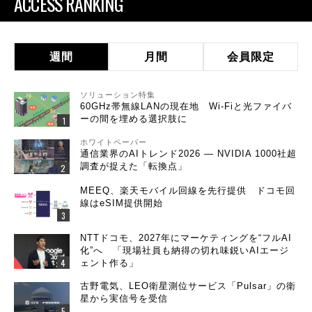
ACCESS RANKING
週間
月間
会員限定
ソリューション特集
60GHz帯無線LANの現在地 Wi-Fiと光ファイバ
ーの間を埋める選択肢に
ホワイトペーパー
通信業界のAIトレンド2026 ― NVIDIA 1000社超
調査が捉えた「転換点」
MEEQ、楽天モバイル回線を先行提供 ドコモ回
線はeSIM提供開始
NTTドコモ、2027年にマーケティングを“フルAI
化”へ 「現場社員も納得の切れ味鋭いAIエージ
ェント作る」
古野電気、LEO衛星測位サービス「Pulsar」の衛
星から実信号を受信