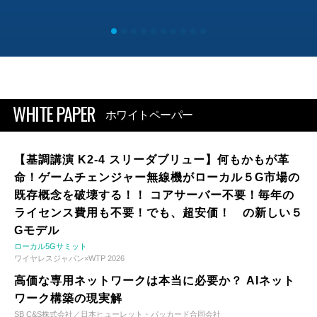
WHITE PAPER
ホワイトペーパー
【基調講演 K2-4 スリーダブリュー】何もかもが革
命！ゲームチェンジャー無線機がローカル５G市場の
既存概念を破壊する！！ コアサーバー不要！毎年の
ライセンス費用も不要！でも、超安価！ の新しい５
Gモデル
ローカル5Gサミット
ワイヤレスジャパン×WTP 2026
高価な専用ネットワークは本当に必要か？ AIネット
ワーク構築の現実解
SB C&S株式会社／日本ヒューレット・パッカード合同会社