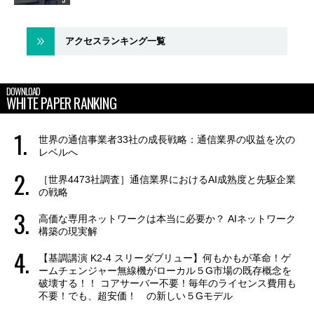
アクセスランキング一覧
DOWNLOAD
WHITE PAPER RANKING
世界の通信事業者33社の成長戦略：通信業界の収益を次の
レベルへ
［世界4473社調査］通信業界におけるAI成熟度と先駆企業
の戦略
高価な専用ネットワークは本当に必要か？ AIネットワーク
構築の現実解
【基調講演 K2-4 スリーダブリュー】何もかもが革命！ゲ
ームチェンジャー無線機がローカル５G市場の既存概念を
破壊する！！ コアサーバー不要！毎年のライセンス費用も
不要！でも、超安価！ の新しい５Gモデル