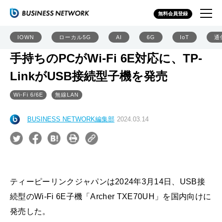
無料会員登録
IOWN
ローカル5G
AI
6G
IoT
通
手持ちのPCがWi-Fi 6E対応に、TP-
LinkがUSB接続型子機を発売
Wi-Fi 6/6E
無線LAN
BUSINESS NETWORK編集部
2024.03.14
ティーピーリンクジャパンは2024年3月14日、USB接
続型のWi-Fi 6E子機「Archer TXE70UH」を国内向けに
発売した。