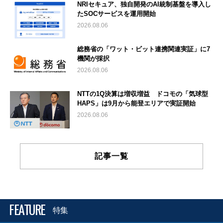
NRIセキュア、独自開発のAI統制基盤を導入し
たSOCサービスを運用開始
2026.08.06
総務省の「ワット・ビット連携関連実証」に7
機関が採択
2026.08.06
NTTの1Q決算は増収増益 ドコモの「気球型
HAPS」は9月から能登エリアで実証開始
2026.08.06
記事一覧
FEATURE
特集