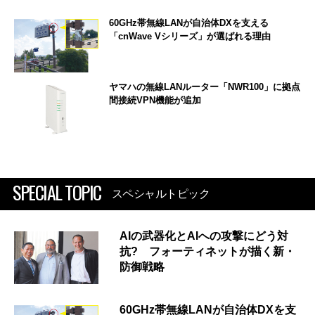
60GHz帯無線LANが自治体DXを支える
「cnWave Vシリーズ」が選ばれる理由
ヤマハの無線LANルーター「NWR100」に拠点
間接続VPN機能が追加
SPECIAL TOPIC
スペシャルトピック
AIの武器化とAIへの攻撃にどう対
抗? フォーティネットが描く新・
防御戦略
60GHz帯無線LANが自治体DXを支