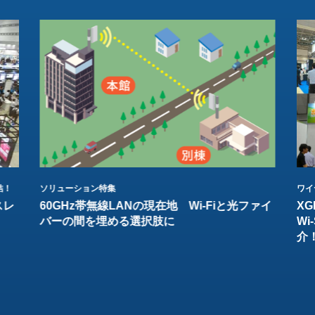
結！
ソリューション特集
ワイ
スレ
60GHz帯無線LANの現在地 Wi-Fiと光ファイ
XG
バーの間を埋める選択肢に
W
介