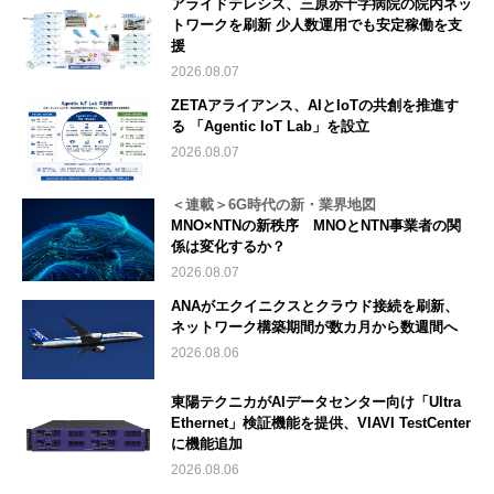
アライドテレシス、三原赤十字病院の院内ネッ
トワークを刷新 少人数運用でも安定稼働を支
援
2026.08.07
ZETAアライアンス、AIとIoTの共創を推進す
る 「Agentic IoT Lab」を設立
2026.08.07
＜連載＞6G時代の新・業界地図
MNO×NTNの新秩序 MNOとNTN事業者の関
係は変化するか？
2026.08.07
ANAがエクイニクスとクラウド接続を刷新、
ネットワーク構築期間が数カ月から数週間へ
2026.08.06
東陽テクニカがAIデータセンター向け「Ultra
Ethernet」検証機能を提供、VIAVI TestCenter
に機能追加
2026.08.06