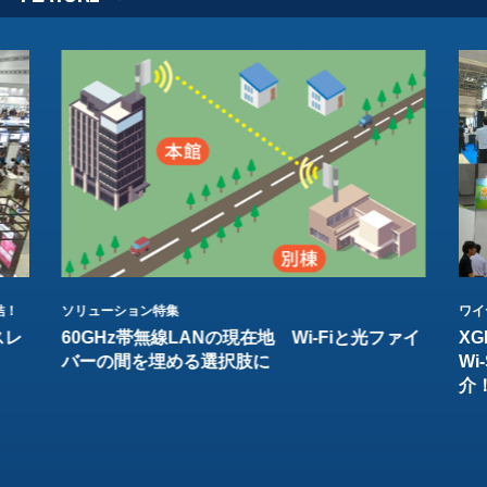
結！
ソリューション特集
ワイ
スレ
60GHz帯無線LANの現在地 Wi-Fiと光ファイ
XG
バーの間を埋める選択肢に
W
介