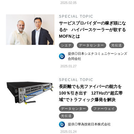
2025.02.05
SPECIAL TOPIC
サービスプロバイダーの稼ぎ頭にな
るか ハイパースケーラーが欲する
MOFNとは
シエナ
データセンター
光伝送
提供◎日本シエナコミュニケーションズ
合同会社
2025.01.27
SPECIAL TOPIC
長距離でも光ファイバーの能力を
100％引き出す 12THzの“超広帯
域”でトラフィック爆発を解決
データセンター
ファーウェイ
光伝送
提供◎華為技術日本株式会社
2025.01.24