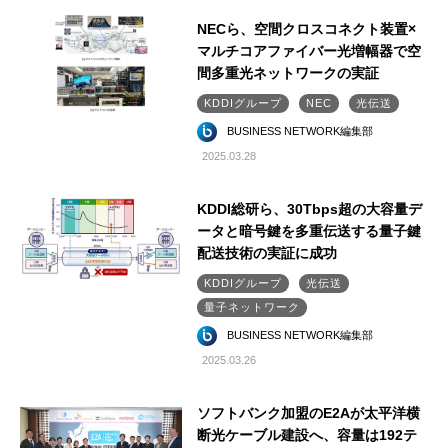
NECら、空間クロスコネクト装置×
マルチコアファイバー光増幅器で空
間多重光ネットワークの実証
KDDIグループ
NEC
光伝送
BUSINESS NETWORK編集部
2025.03.28
KDDI総研ら、30Tbps超の大容量デ
ータと暗号鍵を多重伝送する量子鍵
配送技術の実証に成功
KDDIグループ
光伝送
量子ネットワーク
BUSINESS NETWORK編集部
2025.03.26
ソフトバンク加盟のE2Aが太平洋横
断光ケーブル建設へ、容量は192テ