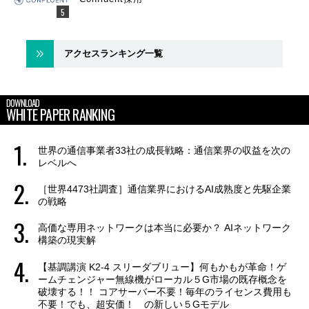
アクセスランキング一覧
DOWNLOAD
WHITE PAPER RANKING
世界の通信事業者33社の成長戦略：通信業界の収益を次の
レベルへ
［世界4473社調査］通信業界におけるAI成熟度と先駆企業
の戦略
高価な専用ネットワークは本当に必要か？ AIネットワーク
構築の現実解
【基調講演 K2-4 スリーダブリュー】何もかもが革命！ゲ
ームチェンジャー無線機がローカル５G市場の既存概念を
破壊する！！ コアサーバー不要！毎年のライセンス費用も
不要！でも、超安価！ の新しい５Gモデル