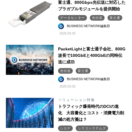
富士通、800Gbps光伝送に対応した
プラガブルモジュールを提供開始
データセンター
光伝送
富士通
BUSINESS NETWORK編集部
2025.03.03
PacketLightと富士通子会社、800G
波長で100GbEと400GbEの同時伝
送に成功
光伝送
富士通
BUSINESS NETWORK編集部
2025.03.03
ソリューション特集
トラフィック爆発時代のDCIの進
化 大容量化とコスト・消費電力削
減の処方箋は？
シエナ
シスコシステムズ