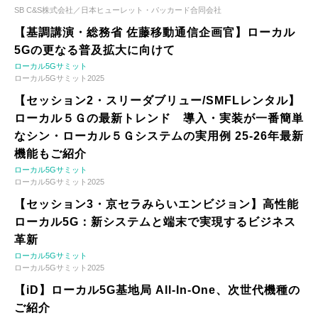
SB C&S株式会社／日本ヒューレット・パッカード合同会社
【基調講演・総務省 佐藤移動通信企画官】ローカル
5Gの更なる普及拡大に向けて
ローカル5Gサミット
ローカル5Gサミット2025
【セッション2・スリーダブリュー/SMFLレンタル】
ローカル５Ｇの最新トレンド 導入・実装が一番簡単
なシン・ローカル５Ｇシステムの実用例 25-26年最新
機能もご紹介
ローカル5Gサミット
ローカル5Gサミット2025
【セッション3・京セラみらいエンビジョン】高性能
ローカル5G：新システムと端末で実現するビジネス
革新
ローカル5Gサミット
ローカル5Gサミット2025
【iD】ローカル5G基地局 All-In-One、次世代機種の
ご紹介