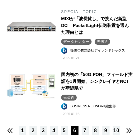
SPECIAL TOPIC
MIXIが「波長貸し」で挑んだ新型
DCI PacketLight伝送装置を選ん
だ理由とは
データセンター
光伝送
提供◎株式会社アイランドシックス
2025.01.21
国内初の「50G-PON」フィールド実
証を1月開始、シンクレイヤとNCT
が新潟県で
光伝送
BUSINESS NETWORK編集部
2025.01.16
1
2
3
4
5
6
7
8
9
10