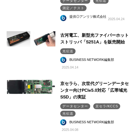
データセンター
光伝送
測定／テスト
提供◎アンリツ株式会社
2025.04.24
古河電工、新型光ファイバーホット
ストリッパ「S251A」を販売開始
光伝送
BUSINESS NETWORK編集部
2025.04.14
京セラら、次世代グリーンデータセ
ンター向けPCIe5.0対応「広帯域光
SSD」の実証
データセンター
京セラ/KCCS
光伝送
BUSINESS NETWORK編集部
2025.04.08