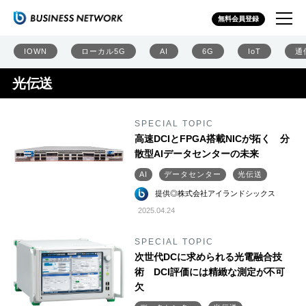
無料会員登録
IOWN
ローカル5G
AI
6G
IoT
通
光伝送
SPECIAL TOPIC
高速DCIとFPGA搭載NICが拓く 分
散型AIデータセンターの未来
AI
データセンター
光伝送
提供◎株式会社アイランドシックス
2025.04.24
SPECIAL TOPIC
次世代DCに求められる光電融合技
術 DCI評価には精緻な測定が不可
欠