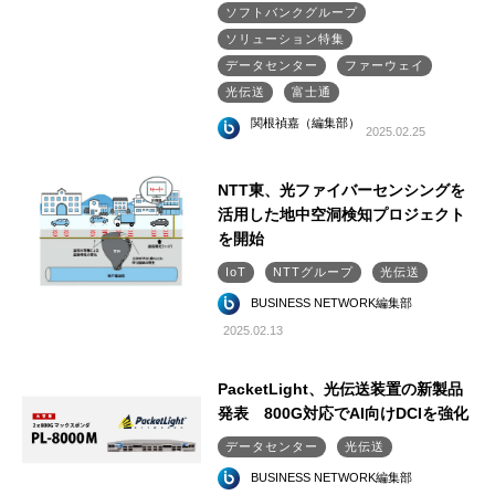
ソフトバンクグループ
ソリューション特集
データセンター
ファーウェイ
光伝送
富士通
関根禎嘉（編集部）
2025.02.25
NTT東、光ファイバーセンシングを
活用した地中空洞検知プロジェクト
を開始
IoT
NTTグループ
光伝送
BUSINESS NETWORK編集部
2025.02.13
PacketLight、光伝送装置の新製品
発表 800G対応でAI向けDCIを強化
データセンター
光伝送
BUSINESS NETWORK編集部