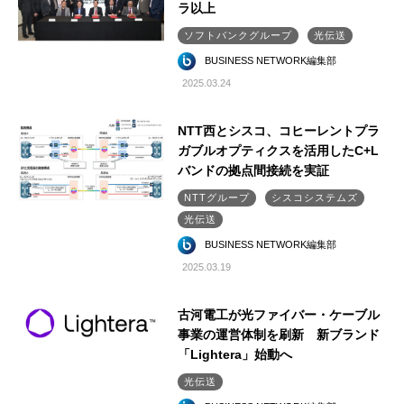
ラ以上
ソフトバンクグループ
光伝送
BUSINESS NETWORK編集部
2025.03.24
NTT西とシスコ、コヒーレントプラ
ガブルオプティクスを活用したC+L
バンドの拠点間接続を実証
NTTグループ
シスコシステムズ
光伝送
BUSINESS NETWORK編集部
2025.03.19
古河電工が光ファイバー・ケーブル
事業の運営体制を刷新 新ブランド
「Lightera」始動へ
光伝送