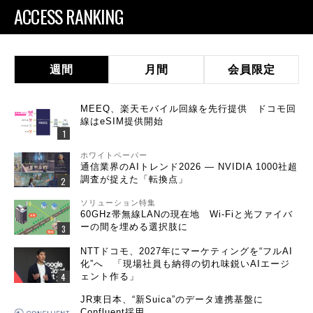
ACCESS RANKING
週間
月間
会員限定
MEEQ、楽天モバイル回線を先行提供 ドコモ回
線はeSIM提供開始
ホワイトペーパー
通信業界のAIトレンド2026 ― NVIDIA 1000社超
調査が捉えた「転換点」
ソリューション特集
60GHz帯無線LANの現在地 Wi-Fiと光ファイバ
ーの間を埋める選択肢に
NTTドコモ、2027年にマーケティングを“フルAI
化”へ 「現場社員も納得の切れ味鋭いAIエージ
ェント作る」
JR東日本、“新Suica”のデータ連携基盤に
Confluent採用