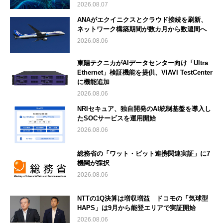
2026.08.07
ANAがエクイニクスとクラウド接続を刷新、
ネットワーク構築期間が数カ月から数週間へ
2026.08.06
東陽テクニカがAIデータセンター向け「Ultra
Ethernet」検証機能を提供、VIAVI TestCenter
に機能追加
2026.08.06
NRIセキュア、独自開発のAI統制基盤を導入し
たSOCサービスを運用開始
2026.08.06
総務省の「ワット・ビット連携関連実証」に7
機関が採択
2026.08.06
NTTの1Q決算は増収増益 ドコモの「気球型
HAPS」は9月から能登エリアで実証開始
2026.08.06