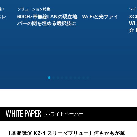
結！
ソリューション特集
ワイ
スレ
60GHz帯無線LANの現在地 Wi-Fiと光ファイ
XG
バーの間を埋める選択肢に
W
介
WHITE PAPER
ホワイトペーパー
【基調講演 K2-4 スリーダブリュー】何もかもが革