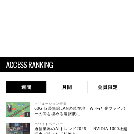
ACCESS RANKING
週間
月間
会員限定
ソリューション特集
60GHz帯無線LANの現在地 Wi-Fiと光ファイバ
ーの間を埋める選択肢に
ホワイトペーパー
通信業界のAIトレンド2026 ― NVIDIA 1000社超