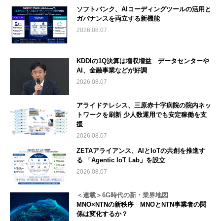
ソフトバンク、AIコーディングツールの活用と
ガバナンスを両立する新機能
2026.08.07
KDDIの1Q決算は増収増益 データセンターや
AI、金融事業などが好調
2026.08.07
アライドテレシス、三原赤十字病院の院内ネッ
トワークを刷新 少人数運用でも安定稼働を支
援
2026.08.07
ZETAアライアンス、AIとIoTの共創を推進す
る 「Agentic IoT Lab」を設立
2026.08.07
＜連載＞6G時代の新・業界地図
MNO×NTNの新秩序 MNOとNTN事業者の関
係は変化するか？