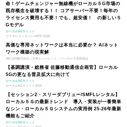
命！ゲームチェンジャー無線機がローカル５G市場の
既存概念を破壊する！！ コアサーバー不要！毎年の
ライセンス費用も不要！でも、超安価！ の新しい５
Gモデル
ローカル5Gサミット
ワイヤレスジャパン×WTP 2026
高価な専用ネットワークは本当に必要か？ AIネット
ワーク構築の現実解
SB C&S株式会社／日本ヒューレット・パッカード合同会社
【基調講演・総務省 佐藤移動通信企画官】ローカル
5Gの更なる普及拡大に向けて
ローカル5Gサミット
ローカル5Gサミット2025
【セッション2・スリーダブリュー/SMFLレンタル】
ローカル５Ｇの最新トレンド 導入・実装が一番簡単
なシン・ローカル５Ｇシステムの実用例 25-26年最新
機能もご紹介
ローカル5Gサミット