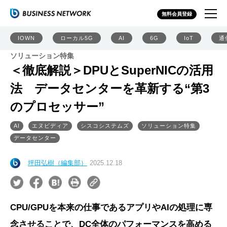
無料会員登録
IOWN
ローカル5G
AI
6G
IoT
通
ソリューション特集
＜徹底解説＞DPUとSuperNICの活用
法 データセンターを革新する“第3
のプロセッサー”
AI
エヌビディア
シスコシステムズ
ソリューション特集
データセンター
坪田弘樹（編集部）
2025.12.18
CPU/GPUを本来の仕事であるアプリやAIの処理に専
念させることで、DC全体のパフォーマンスを高める