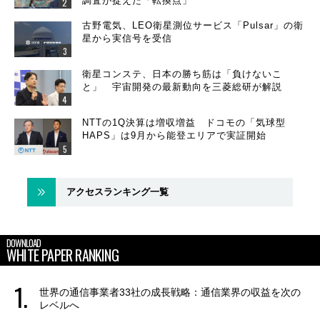
調査が捉えた「転換点」
古野電気、LEO衛星測位サービス「Pulsar」の衛
星から実信号を受信
衛星コンステ、日本の勝ち筋は「負けないこ
と」 宇宙開発の最新動向を三菱総研が解説
NTTの1Q決算は増収増益 ドコモの「気球型
HAPS」は9月から能登エリアで実証開始
アクセスランキング一覧
DOWNLOAD
WHITE PAPER RANKING
世界の通信事業者33社の成長戦略：通信業界の収益を次の
レベルへ