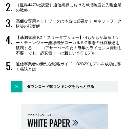
［世界4473社調査］通信業界におけるAI成熟度と先駆企業
の戦略
高価な専用ネットワークは本当に必要か？ AIネットワーク
構築の現実解
【基調講演 K2-4 スリーダブリュー】何もかもが革命！ゲ
ームチェンジャー無線機がローカル５G市場の既存概念を
破壊する！！ コアサーバー不要！毎年のライセンス費用も
不要！でも、超安価！ の新しい５Gモデル
通信事業者の新たな戦略ガイド B2B2Xモデルを成功に導
く秘訣とは
ダウンロード数ランキングをもっと見る