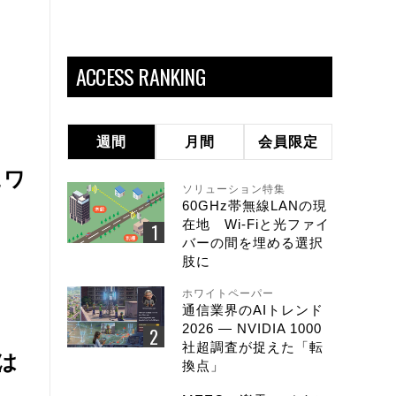
ACCESS RANKING
週間
月間
会員限定
ュワ
ソリューション特集
60GHz帯無線LANの現
在地 Wi-Fiと光ファイ
バーの間を埋める選択
肢に
ホワイトペーパー
通信業界のAIトレンド
2026 ― NVIDIA 1000
社超調査が捉えた「転
は
換点」