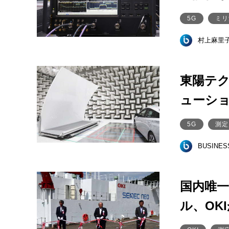
5G
ミリ
村上麻里
東陽テク
ューシ
5G
測定
BUSINE
国内唯一
ル、OKI