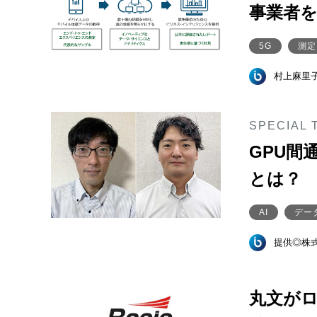
事業者
5G
測定
村上麻里
SPECIAL 
GPU間
とは？
AI
デー
提供◎株
丸文がロ