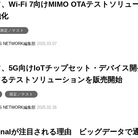
Wi-Fi 7向けMIMO OTAテストソリュ
強化
測定／テスト
SS NETWORK編集部
2025.03.07
、5G向けIoTチップセット・デバイス開
するテストソリューションを販売開始
測定／テスト
SS NETWORK編集部
2025.02.26
signalが注目される理由 ビッグデータで