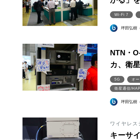
Wi-Fi 7
坪田弘樹
NTN・
カ、衛
5G
オー
衛星通信/HA
坪田弘樹
ワイヤレスジ
キーサイ