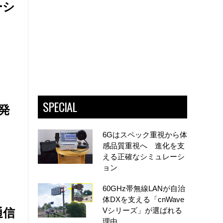
ーシ
SPECIAL
発
6Gはスペック重視から体
感品質重視へ 進化を支
える正確なシミュレーシ
ョン
60GHz帯無線LANが自治
体DXを支える「cnWave
通信
Vシリーズ」が選ばれる
理由