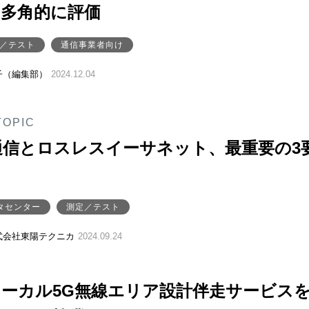
を多角的に評価
／テスト
通信事業者向け
子（編集部）
2024.12.04
TOPIC
通信とロスレスイーサネット、最重要の3
タセンター
測定／テスト
式会社東陽テクニカ
2024.09.24
ーカル5G無線エリア設計伴走サービス