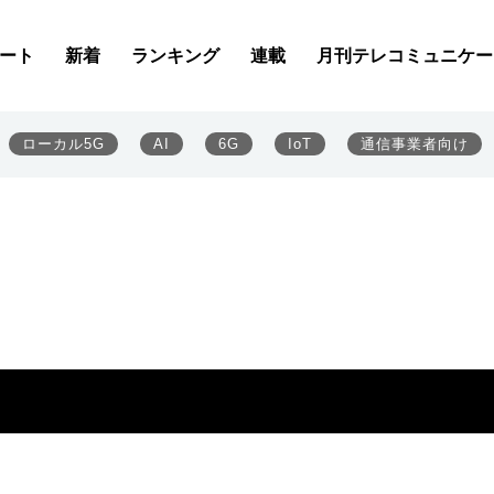
ート
新着
ランキング
連載
月刊テレコミュニケー
ローカル5G
AI
6G
IoT
通信事業者向け