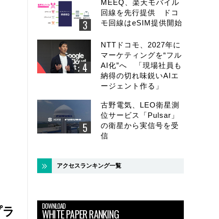
MEEQ、楽天モバイル
回線を先行提供 ドコ
モ回線はeSIM提供開始
NTTドコモ、2027年に
マーケティングを“フル
AI化”へ 「現場社員も
納得の切れ味鋭いAIエ
ージェント作る」
古野電気、LEO衛星測
位サービス「Pulsar」
の衛星から実信号を受
信
アクセスランキング一覧
DOWNLOAD
プラ
WHITE PAPER RANKING