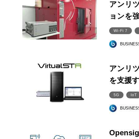
アンリツ、
ョンを
Wi-Fi 7
BUSINE
アンリツ
を支援
5G
IoT
BUSINE
Open