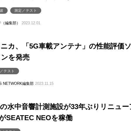
波
測定／テスト
子（編集部）
2023.12.01
ニカ、「5G車載アンテナ」の性能評価
ョンを発売
／テスト
SS NETWORK編集部
2023.11.15
の水中音響計測施設が33年ぶりリニュー
がSEATEC NEOを稼働