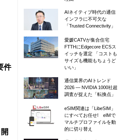
AIネイティブ時代の通信
インフラに不可欠な
「Trusted Connectivity」
愛媛CATVが集合住宅
FTTHにEdgecore ECSス
イッチを選定 「コストも
サイズも機能もちょうど
要件
いい」
通信業界のAIトレンド
2026 ― NVIDIA 1000社超
調査が捉えた「転換点」
eSIM関連は「LibeSIM」
にすべてお任せ! eIMで
マルチプロファイルを動
的に切り替え
を開