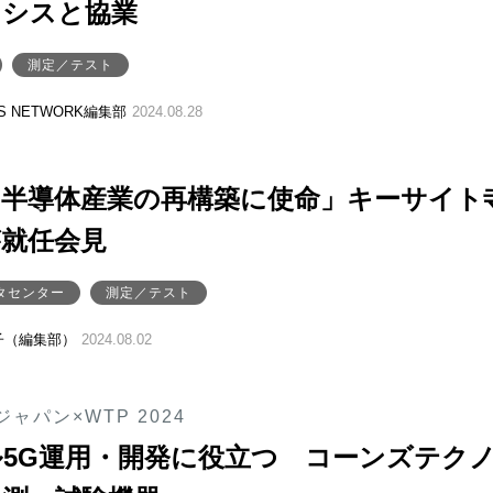
イシスと協業
測定／テスト
SS NETWORK編集部
2024.08.28
の半導体産業の再構築に使命」キーサイト
が就任会見
タセンター
測定／テスト
子（編集部）
2024.08.02
ャパン×WTP 2024
5G運用・開発に役立つ コーンズテク