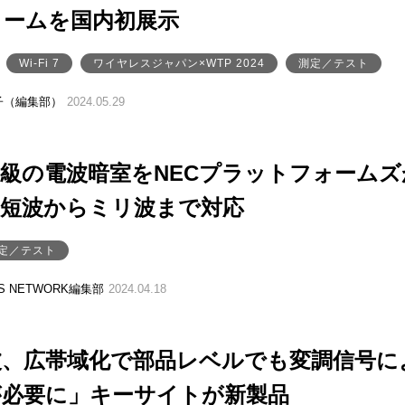
ォームを国内初展示
Wi-Fi 7
ワイヤレスジャパン×WTP 2024
測定／テスト
子（編集部）
2024.05.29
級の電波暗室をNECプラットフォームズ
超短波からミリ波まで対応
定／テスト
SS NETWORK編集部
2024.04.18
波、広帯域化で部品レベルでも変調信号に
が必要に」キーサイトが新製品