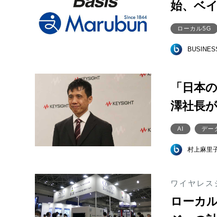
始、ベ
ローカル5G
BUSINE
「日本
澤社長
AI
デー
村上麻里
ワイヤレスジ
ローカル