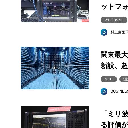
ットフ
Wi-Fi 6/6E
村上麻里
関東最大
新設、
NEC
測
BUSINE
「ミリ
る評価