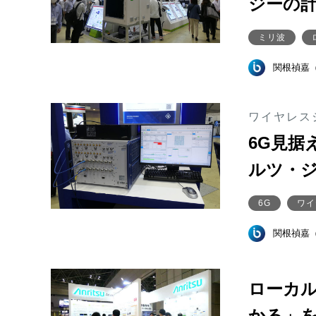
ジーの
ミリ波
関根禎嘉
ワイヤレスジ
6G見据
ルツ・
6G
ワイ
関根禎嘉
ローカル
かる」