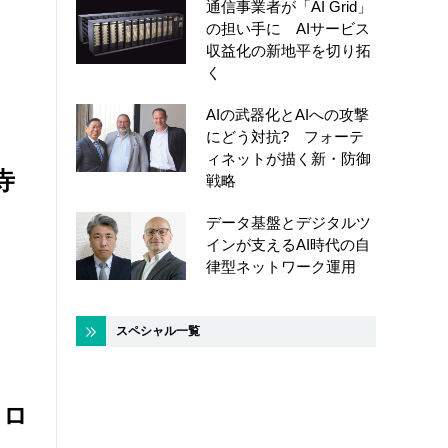
通信事業者が「AI Grid」
の担い手に AIサービス
収益化の新地平を切り拓
く
AIの武器化とAIへの攻撃
にどう対抗? フォーテ
ィネットが描く新・防御
寺
戦略
データ基盤とデジタルツ
インが支えるAI時代の自
律型ネットワーク運用
スペシャル一覧
ノロ