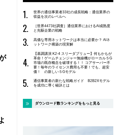
世界の通信事業者33社の成長戦略：通信業界の
収益を次のレベルへ
［世界4473社調査］通信業界におけるAI成熟度
と先駆企業の戦略
高価な専用ネットワークは本当に必要か？ AIネ
ットワーク構築の現実解
【基調講演 K2-4 スリーダブリュー】何もかもが
が
革命！ゲームチェンジャー無線機がローカル５G
市場の既存概念を破壊する！！ コアサーバー不
要！毎年のライセンス費用も不要！でも、超安
価！ の新しい５Gモデル
通信事業者の新たな戦略ガイド B2B2Xモデル
を成功に導く秘訣とは
ダウンロード数ランキングをもっと見る
よ