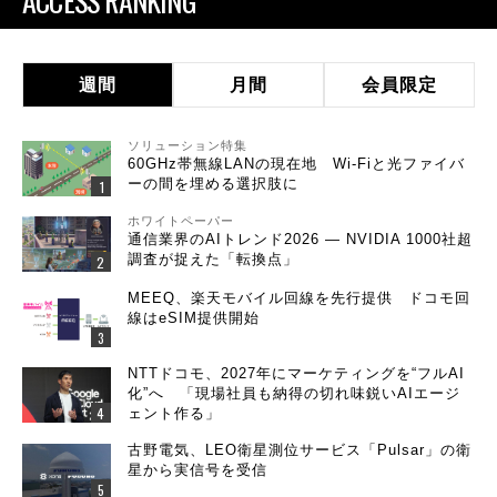
ACCESS RANKING
週間
月間
会員限定
ソリューション特集
60GHz帯無線LANの現在地 Wi-Fiと光ファイバ
ーの間を埋める選択肢に
ホワイトペーパー
通信業界のAIトレンド2026 ― NVIDIA 1000社超
調査が捉えた「転換点」
MEEQ、楽天モバイル回線を先行提供 ドコモ回
線はeSIM提供開始
NTTドコモ、2027年にマーケティングを“フルAI
化”へ 「現場社員も納得の切れ味鋭いAIエージ
ェント作る」
古野電気、LEO衛星測位サービス「Pulsar」の衛
星から実信号を受信