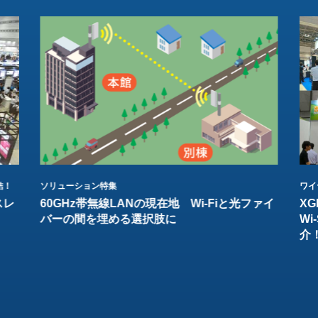
結！
ソリューション特集
ワイ
スレ
60GHz帯無線LANの現在地 Wi-Fiと光ファイ
XG
バーの間を埋める選択肢に
W
介