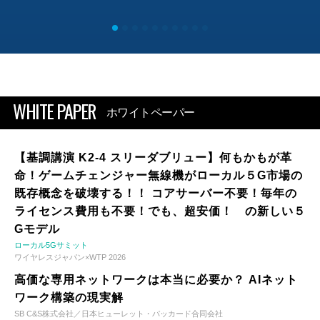
WHITE PAPER
ホワイトペーパー
【基調講演 K2-4 スリーダブリュー】何もかもが革
命！ゲームチェンジャー無線機がローカル５G市場の
既存概念を破壊する！！ コアサーバー不要！毎年の
ライセンス費用も不要！でも、超安価！ の新しい５
Gモデル
ローカル5Gサミット
ワイヤレスジャパン×WTP 2026
高価な専用ネットワークは本当に必要か？ AIネット
ワーク構築の現実解
SB C&S株式会社／日本ヒューレット・パッカード合同会社