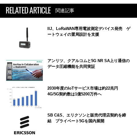
RELATED ARTICLE
関連記事
IIJ、LoRaWAN専用電波測定デバイス発売 ゲ
ートウェイの置局設計を支援
アンリツ、クアルコムと5G NR SA上り通信の
データ圧縮機能を共同実証
2030年度のIoTサービス市場は約22兆円
4G/5G契約数は1億5200万件へ
SB C&S、エリクソンと販売代理店契約を締
結 プライベート5Gを国内展開