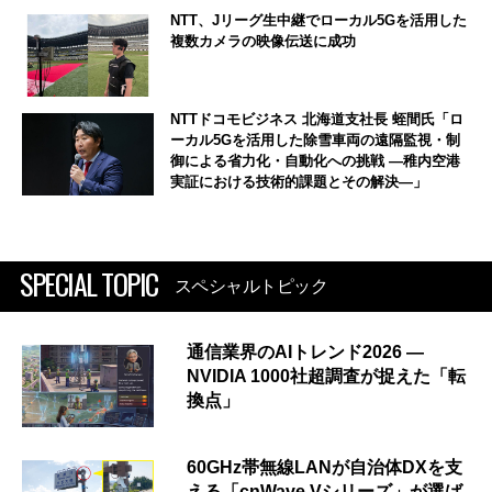
NTT、Jリーグ生中継でローカル5Gを活用した
複数カメラの映像伝送に成功
NTTドコモビジネス 北海道支社長 蛭間氏「ロ
ーカル5Gを活用した除雪車両の遠隔監視・制
御による省力化・自動化への挑戦 ―稚内空港
実証における技術的課題とその解決―」
SPECIAL TOPIC
スペシャルトピック
通信業界のAIトレンド2026 ―
NVIDIA 1000社超調査が捉えた「転
換点」
60GHz帯無線LANが自治体DXを支
える「cnWave Vシリーズ」が選ば