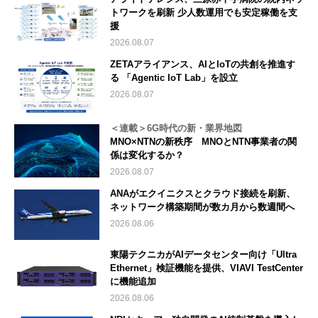
トワークを刷新 少人数運用でも安定稼働を支
援
2026.08.07
ZETAアライアンス、AIとIoTの共創を推進す
る 「Agentic IoT Lab」を設立
2026.08.07
＜連載＞6G時代の新・業界地図
MNO×NTNの新秩序 MNOとNTN事業者の関
係は変化するか？
2026.08.07
ANAがエクイニクスとクラウド接続を刷新、
ネットワーク構築期間が数カ月から数週間へ
2026.08.06
東陽テクニカがAIデータセンター向け「Ultra
Ethernet」検証機能を提供、VIAVI TestCenter
に機能追加
2026.08.06