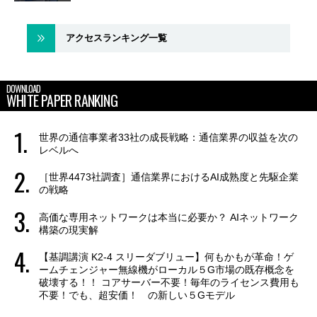
アクセスランキング一覧
DOWNLOAD
WHITE PAPER RANKING
世界の通信事業者33社の成長戦略：通信業界の収益を次の
レベルへ
［世界4473社調査］通信業界におけるAI成熟度と先駆企業
の戦略
高価な専用ネットワークは本当に必要か？ AIネットワーク
構築の現実解
【基調講演 K2-4 スリーダブリュー】何もかもが革命！ゲ
ームチェンジャー無線機がローカル５G市場の既存概念を
破壊する！！ コアサーバー不要！毎年のライセンス費用も
不要！でも、超安価！ の新しい５Gモデル