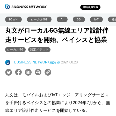
無料会員登録
IOWN
ローカル5G
AI
6G
IoT
通
丸文がローカル5G無線エリア設計伴
走サービスを開始、ベイシスと協業
ローカル5G
測定／テスト
BUSINESS NETWORK編集部
2024.08.28
丸文は、モバイルおよびIoTエンジニアリングサービス
を手掛けるベイシスとの協業により2024年7月から、無
線エリア設計伴走サービスを開始している。