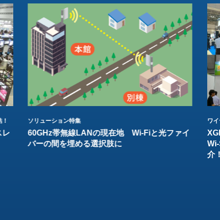
結！
ソリューション特集
ワイ
スレ
60GHz帯無線LANの現在地 Wi-Fiと光ファイ
XG
バーの間を埋める選択肢に
W
介