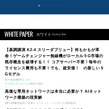
WHITE PAPER
ホワイトペーパー
【基調講演 K2-4 スリーダブリュー】何もかもが革
命！ゲームチェンジャー無線機がローカル５G市場の
既存概念を破壊する！！ コアサーバー不要！毎年の
ライセンス費用も不要！でも、超安価！ の新しい５
Gモデル
ローカル5Gサミット
ワイヤレスジャパン×WTP 2026
高価な専用ネットワークは本当に必要か？ AIネット
ワーク構築の現実解
SB C&S株式会社／日本ヒューレット・パッカード合同会社