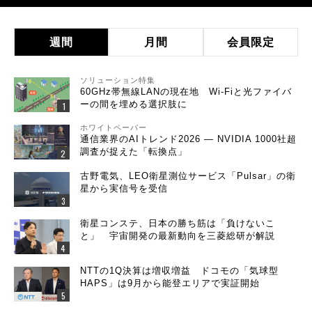
週間
月間
会員限定
ソリューション特集
60GHz帯無線LANの現在地 Wi-Fiと光ファイバ
ーの間を埋める選択肢に
ホワイトペーパー
通信業界のAIトレンド2026 ― NVIDIA 1000社超
調査が捉えた「転換点」
古野電気、LEO衛星測位サービス「Pulsar」の衛
星から実信号を受信
衛星コンステ、日本の勝ち筋は「負けないこ
と」 宇宙開発の最新動向を三菱総研が解説
NTTの1Q決算は増収増益 ドコモの「気球型
HAPS」は9月から能登エリアで実証開始