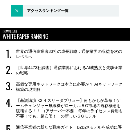
アクセスランキング一覧
DOWNLOAD
WHITE PAPER RANKING
世界の通信事業者33社の成長戦略：通信業界の収益を次の
レベルへ
［世界4473社調査］通信業界におけるAI成熟度と先駆企業
の戦略
高価な専用ネットワークは本当に必要か？ AIネットワーク
構築の現実解
【基調講演 K2-4 スリーダブリュー】何もかもが革命！ゲ
ームチェンジャー無線機がローカル５G市場の既存概念を
破壊する！！ コアサーバー不要！毎年のライセンス費用も
不要！でも、超安価！ の新しい５Gモデル
通信事業者の新たな戦略ガイド B2B2Xモデルを成功に導