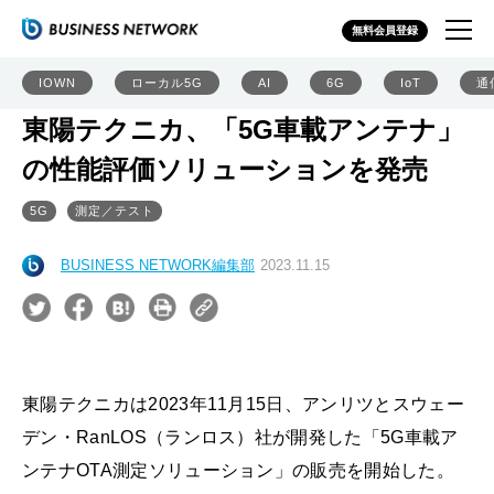
無料会員登録
IOWN
ローカル5G
AI
6G
IoT
通
東陽テクニカ、「5G車載アンテナ」
の性能評価ソリューションを発売
5G
測定／テスト
BUSINESS NETWORK編集部
2023.11.15
東陽テクニカは2023年11月15日、アンリツとスウェー
デン・RanLOS（ランロス）社が開発した「5G車載ア
ンテナOTA測定ソリューション」の販売を開始した。