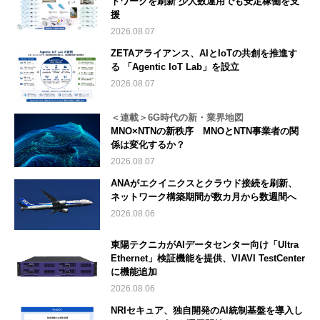
トワークを刷新 少人数運用でも安定稼働を支
援
2026.08.07
ZETAアライアンス、AIとIoTの共創を推進す
る 「Agentic IoT Lab」を設立
2026.08.07
＜連載＞6G時代の新・業界地図
MNO×NTNの新秩序 MNOとNTN事業者の関
係は変化するか？
2026.08.07
ANAがエクイニクスとクラウド接続を刷新、
ネットワーク構築期間が数カ月から数週間へ
2026.08.06
東陽テクニカがAIデータセンター向け「Ultra
Ethernet」検証機能を提供、VIAVI TestCenter
に機能追加
2026.08.06
NRIセキュア、独自開発のAI統制基盤を導入し