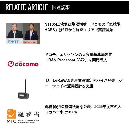
RELATED ARTICLE
関連記事
NTTの1Q決算は増収増益 ドコモの「気球型
HAPS」は9月から能登エリアで実証開始
ドコモ、エリクソンの大容量基地局装置
「RAN Processor 6672」を商用導入
IIJ、LoRaWAN専用電波測定デバイス発売 ゲ
ートウェイの置局設計を支援
総務省が5G整備状況を公表、2025年度末の人
口カバー率は98.6%