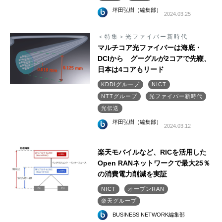
坪田弘樹（編集部）
2024.03.25
＜特集＞光ファイバー新時代
マルチコア光ファイバーは海底・
DCIから グーグルが2コアで先鞭、
日本は4コアもリード
KDDIグループ
NICT
NTTグループ
光ファイバー新時代
光伝送
坪田弘樹（編集部）
2024.03.12
楽天モバイルなど、RICを活用した
Open RANネットワークで最大25％
の消費電力削減を実証
NICT
オープンRAN
楽天グループ
BUSINESS NETWORK編集部