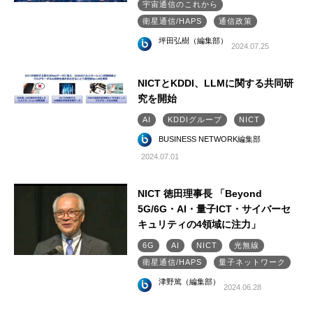
宇宙通信のこれから
衛星通信/HAPS
通信政策
坪田弘樹（編集部）
2024.07.25
NICTとKDDI、LLMに関する共同研
究を開始
AI
KDDIグループ
NICT
BUSINESS NETWORK編集部
2024.07.01
NICT 徳田理事長 「Beyond
5G/6G・AI・量子ICT・サイバーセ
キュリティの4領域に注力」
6G
AI
NICT
光無線
衛星通信/HAPS
量子ネットワーク
津野篤（編集部）
2024.06.28