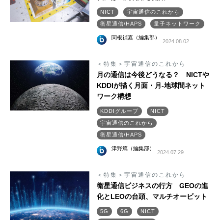
NICT
宇宙通信のこれから
衛星通信/HAPS
量子ネットワーク
関根禎嘉（編集部）
2024.08.02
＜特集＞宇宙通信のこれから
月の通信は今後どうなる？ NICTや
KDDIが描く月面・月-地球間ネット
ワーク構想
KDDIグループ
NICT
宇宙通信のこれから
衛星通信/HAPS
津野篤（編集部）
2024.07.29
＜特集＞宇宙通信のこれから
衛星通信ビジネスの行方 GEOの進
化とLEOの台頭、マルチオービット
5G
6G
NICT