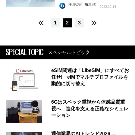
坪田弘樹（編集部）
2022.12.14
1
2
3
SPECIAL TOPIC
スペシャルトピック
eSIM関連は「LibeSIM」にすべてお
任せ! eIMでマルチプロファイルを
動的に切り替え
6Gはスペック重視から体感品質重
視へ 進化を支える正確なシミュレ
ーション
通信業界のAIトレンド2026 ―