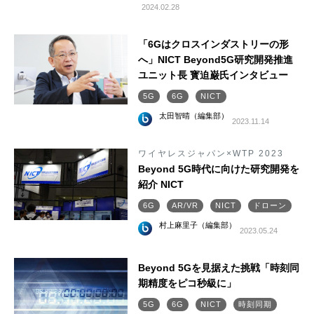
2024.02.28
「6Gはクロスインダストリーの形
へ」NICT Beyond5G研究開発推進
ユニット長 寳迫巌氏インタビュー
5G
6G
NICT
太田智晴（編集部）
2023.11.14
ワイヤレスジャパン×WTP 2023
Beyond 5G時代に向けた研究開発を
紹介 NICT
6G
AR/VR
NICT
ドローン
村上麻里子（編集部）
2023.05.24
Beyond 5Gを見据えた挑戦「時刻同
期精度をピコ秒級に」
5G
6G
NICT
時刻同期