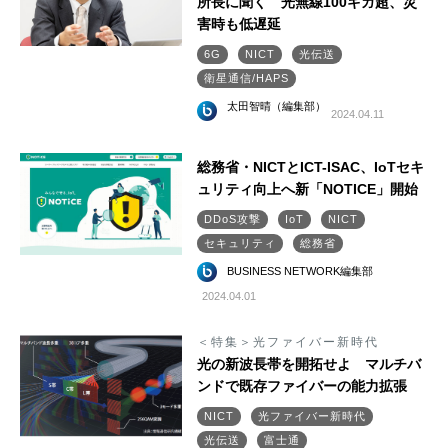
所長に聞く 光無線100ギガ超、災
害時も低遅延
6G
NICT
光伝送
衛星通信/HAPS
太田智晴（編集部）
2024.04.11
総務省・NICTとICT-ISAC、IoTセキ
ュリティ向上へ新「NOTICE」開始
DDoS攻撃
IoT
NICT
セキュリティ
総務省
BUSINESS NETWORK編集部
2024.04.01
＜特集＞光ファイバー新時代
光の新波長帯を開拓せよ マルチバ
ンドで既存ファイバーの能力拡張
NICT
光ファイバー新時代
光伝送
富士通