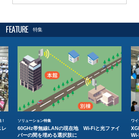
FEATURE
特集
結！
ソリューション特集
ワイ
スレ
60GHz帯無線LANの現在地 Wi-Fiと光ファイ
XG
バーの間を埋める選択肢に
W