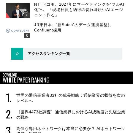
NTTドコモ、2027年にマーケティングを“フルAI
化”へ 「現場社員も納得の切れ味鋭いAIエージ
ェント作る」
JR東日本、“新Suica”のデータ連携基盤に
Confluent採用
アクセスランキング一覧
DOWNLOAD
WHITE PAPER RANKING
世界の通信事業者33社の成長戦略：通信業界の収益を次の
レベルへ
［世界4473社調査］通信業界におけるAI成熟度と先駆企業
の戦略
高価な専用ネットワークは本当に必要か？ AIネットワーク