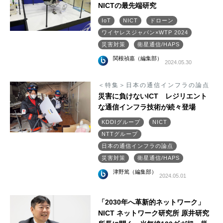
NICTの最先端研究
IoT
NICT
ドローン
ワイヤレスジャパン×WTP 2024
災害対策
衛星通信/HAPS
関根禎嘉（編集部）
2024.05.30
＜特集＞日本の通信インフラの論点
災害に負けないICT レジリエント
な通信インフラ技術が続々登場
KDDIグループ
NICT
NTTグループ
日本の通信インフラの論点
災害対策
衛星通信/HAPS
津野篤（編集部）
2024.05.01
「2030年へ革新的ネットワーク」
NICT ネットワーク研究所 原井研究