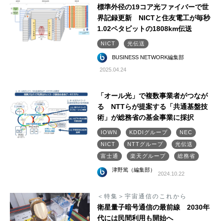
標準外径の19コア光ファイバーで世
界記録更新 NICTと住友電工が毎秒
1.02ペタビットの1808km伝送
NICT
光伝送
BUSINESS NETWORK編集部
2025.04.24
「オール光」で複数事業者がつなが
る NTTらが提案する「共通基盤技
術」が総務省の基金事業に採択
IOWN
KDDIグループ
NEC
NICT
NTTグループ
光伝送
富士通
楽天グループ
総務省
津野篤（編集部）
2024.10.22
＜特集＞宇宙通信のこれから
衛星量子暗号通信の最前線 2030年
代には民間利用も開始へ