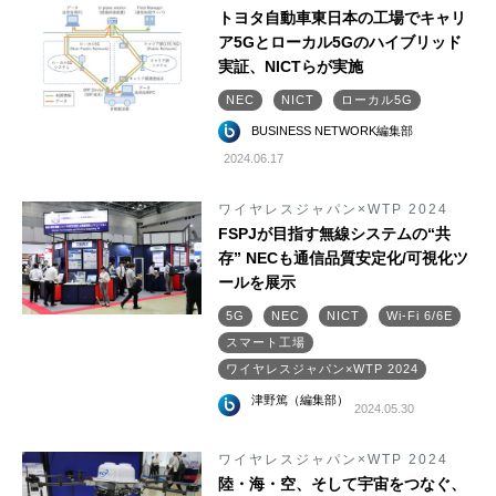
トヨタ自動車東日本の工場でキャリ
ア5Gとローカル5Gのハイブリッド
実証、NICTらが実施
NEC
NICT
ローカル5G
BUSINESS NETWORK編集部
2024.06.17
ワイヤレスジャパン×WTP 2024
FSPJが目指す無線システムの“共
存” NECも通信品質安定化/可視化ツ
ールを展示
5G
NEC
NICT
Wi-Fi 6/6E
スマート工場
ワイヤレスジャパン×WTP 2024
津野篤（編集部）
2024.05.30
ワイヤレスジャパン×WTP 2024
陸・海・空、そして宇宙をつなぐ、