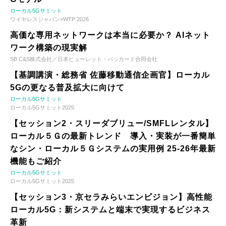
ローカル5Gサミット
ワイヤレスジャパン×WTP 2026
高価な専用ネットワークは本当に必要か？ AIネット
ワーク構築の現実解
SB C&S株式会社／日本ヒューレット・パッカード合同会社
【基調講演・総務省 佐藤移動通信企画官】ローカル
5Gの更なる普及拡大に向けて
ローカル5Gサミット
ローカル5Gサミット2025
【セッション2・スリーダブリュー/SMFLレンタル】
ローカル５Ｇの最新トレンド 導入・実装が一番簡単
なシン・ローカル５Ｇシステムの実用例 25-26年最新
機能もご紹介
ローカル5Gサミット
ローカル5Gサミット2025
【セッション3・京セラみらいエンビジョン】高性能
ローカル5G：新システムと端末で実現するビジネス
革新