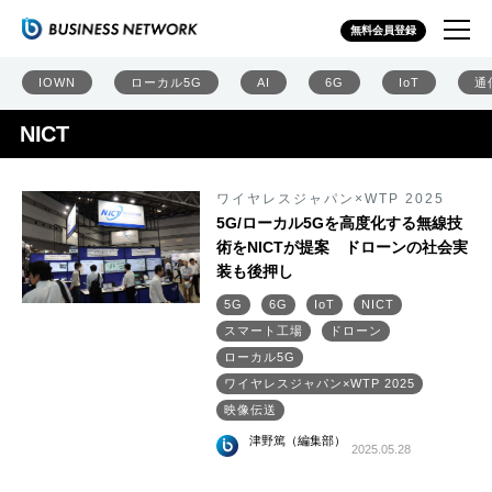
無料会員登録
IOWN
ローカル5G
AI
6G
IoT
通
NICT
ワイヤレスジャパン×WTP 2025
5G/ローカル5Gを高度化する無線技
術をNICTが提案 ドローンの社会実
装も後押し
5G
6G
IoT
NICT
スマート工場
ドローン
ローカル5G
ワイヤレスジャパン×WTP 2025
映像伝送
津野篤（編集部）
2025.05.28