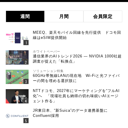
週間
月間
会員限定
MEEQ、楽天モバイル回線を先行提供 ドコモ回
線はeSIM提供開始
ホワイトペーパー
通信業界のAIトレンド2026 ― NVIDIA 1000社超
調査が捉えた「転換点」
ソリューション特集
60GHz帯無線LANの現在地 Wi-Fiと光ファイバ
ーの間を埋める選択肢に
NTTドコモ、2027年にマーケティングを“フルAI
化”へ 「現場社員も納得の切れ味鋭いAIエージ
ェント作る」
JR東日本、“新Suica”のデータ連携基盤に
Confluent採用