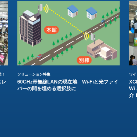
結！
ソリューション特集
ワイ
スレ
60GHz帯無線LANの現在地 Wi-Fiと光ファイ
XG
バーの間を埋める選択肢に
W
介