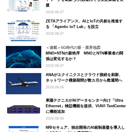
援
2026.08.07
ZETAアライアンス、AIとIoTの共創を推進す
る 「Agentic IoT Lab」を設立
2026.08.07
＜連載＞6G時代の新・業界地図
MNO×NTNの新秩序 MNOとNTN事業者の関
係は変化するか？
2026.08.07
ANAがエクイニクスとクラウド接続を刷新、
ネットワーク構築期間が数カ月から数週間へ
2026.08.06
東陽テクニカがAIデータセンター向け「Ultra
Ethernet」検証機能を提供、VIAVI TestCenter
に機能追加
2026.08.06
NRIセキュア、独自開発のAI統制基盤を導入し