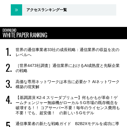
アクセスランキング一覧
DOWNLOAD
WHITE PAPER RANKING
世界の通信事業者33社の成長戦略：通信業界の収益を次の
レベルへ
［世界4473社調査］通信業界におけるAI成熟度と先駆企業
の戦略
高価な専用ネットワークは本当に必要か？ AIネットワーク
構築の現実解
【基調講演 K2-4 スリーダブリュー】何もかもが革命！ゲ
ームチェンジャー無線機がローカル５G市場の既存概念を
破壊する！！ コアサーバー不要！毎年のライセンス費用も
不要！でも、超安価！ の新しい５Gモデル
通信事業者の新たな戦略ガイド B2B2Xモデルを成功に導