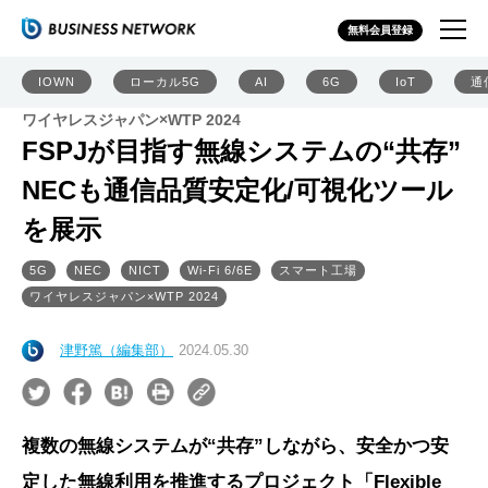
無料会員登録
IOWN
ローカル5G
AI
6G
IoT
通
ワイヤレスジャパン×WTP 2024
FSPJが目指す無線システムの“共存”
NECも通信品質安定化/可視化ツール
を展示
5G
NEC
NICT
Wi-Fi 6/6E
スマート工場
ワイヤレスジャパン×WTP 2024
津野篤（編集部）
2024.05.30
複数の無線システムが“共存”しながら、安全かつ安
定した無線利用を推進するプロジェクト「Flexible