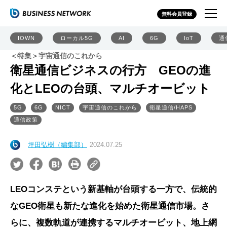
無料会員登録
IOWN
ローカル5G
AI
6G
IoT
通
＜特集＞宇宙通信のこれから
衛星通信ビジネスの行方 GEOの進
化とLEOの台頭、マルチオービット
5G
6G
NICT
宇宙通信のこれから
衛星通信/HAPS
通信政策
坪田弘樹（編集部）
2024.07.25
LEOコンステという新基軸が台頭する一方で、伝統的
なGEO衛星も新たな進化を始めた衛星通信市場。さ
らに、複数軌道が連携するマルチオービット、地上網