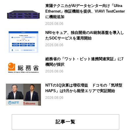
東陽テクニカがAIデータセンター向け「Ultra
Ethernet」検証機能を提供、VIAVI TestCenter
に機能追加
2026.08.06
NRIセキュア、独自開発のAI統制基盤を導入し
たSOCサービスを運用開始
2026.08.06
総務省の「ワット・ビット連携関連実証」に7
機関が採択
2026.08.06
NTTの1Q決算は増収増益 ドコモの「気球型
HAPS」は9月から能登エリアで実証開始
2026.08.06
記事一覧