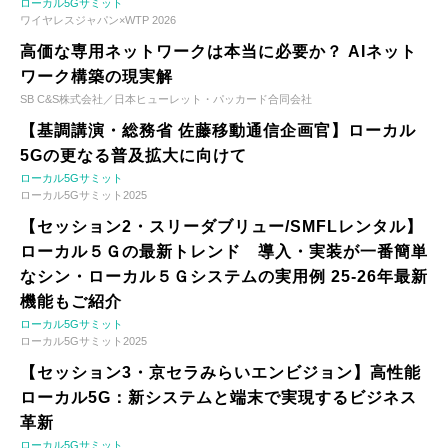
ローカル5Gサミット
ワイヤレスジャパン×WTP 2026
高価な専用ネットワークは本当に必要か？ AIネット
ワーク構築の現実解
SB C&S株式会社／日本ヒューレット・パッカード合同会社
【基調講演・総務省 佐藤移動通信企画官】ローカル
5Gの更なる普及拡大に向けて
ローカル5Gサミット
ローカル5Gサミット2025
【セッション2・スリーダブリュー/SMFLレンタル】
ローカル５Ｇの最新トレンド 導入・実装が一番簡単
なシン・ローカル５Ｇシステムの実用例 25-26年最新
機能もご紹介
ローカル5Gサミット
ローカル5Gサミット2025
【セッション3・京セラみらいエンビジョン】高性能
ローカル5G：新システムと端末で実現するビジネス
革新
ローカル5Gサミット