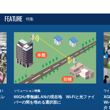
FEATURE
特集
結！
ソリューション特集
ワイ
スレ
60GHz帯無線LANの現在地 Wi-Fiと光ファイ
XG
バーの間を埋める選択肢に
W
介