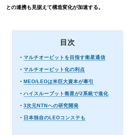
との連携も見据えて構造変化が加速する。
目次
・
マルチオービットを目指す衛星通信
・
マルチオービット化の利点
・
MEO/LEOは米巨大資本が牽引
・
ハイスループット衛星が2系統で進化
・
3次元NTNへの研究開発
・
日本独自のLEOコンステも