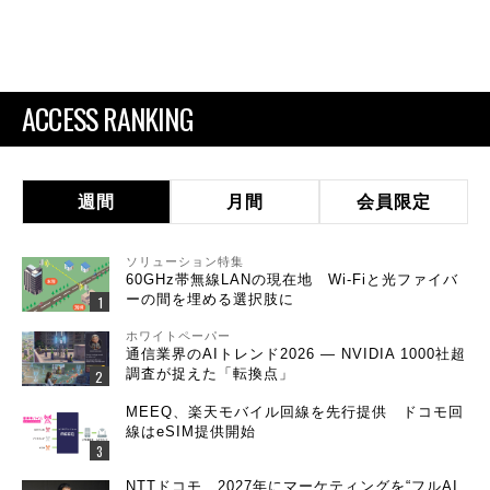
ACCESS RANKING
週間
月間
会員限定
ソリューション特集
60GHz帯無線LANの現在地 Wi-Fiと光ファイバ
ーの間を埋める選択肢に
ホワイトペーパー
通信業界のAIトレンド2026 ― NVIDIA 1000社超
調査が捉えた「転換点」
MEEQ、楽天モバイル回線を先行提供 ドコモ回
線はeSIM提供開始
NTTドコモ、2027年にマーケティングを“フルAI