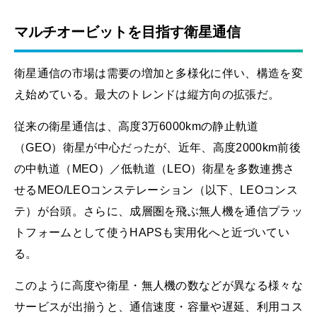
マルチオービットを目指す衛星通信
衛星通信の市場は需要の増加と多様化に伴い、構造を変
え始めている。最大のトレンドは縦方向の拡張だ。
従来の衛星通信は、高度3万6000kmの静止軌道
（GEO）衛星が中心だったが、近年、高度2000km前後
の中軌道（MEO）／低軌道（LEO）衛星を多数連携さ
せるMEO/LEOコンステレーション（以下、LEOコンス
テ）が台頭。さらに、成層圏を飛ぶ無人機を通信プラッ
トフォームとして使うHAPSも実用化へと近づいてい
る。
このように高度や衛星・無人機の数などが異なる様々な
サービスが出揃うと、通信速度・容量や遅延、利用コス